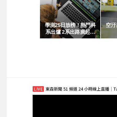
PR
學測25日放榜！熱門科
空汙
系出爐 2系出路廣起薪
高
東森新聞 51 頻道 24 小時線上直播｜Taiwan