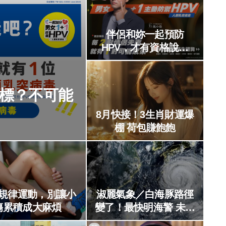
伴侶和妳一起預防
HPV，才有資格說愛
妳！
中標？不可能
8月快接！3生肖財運爆
棚 荷包賺飽飽
規律運動，別讓小
淑麗氣象／白海豚路徑
傷累積成大麻煩
變了！最快明海警 未來
一週降雨熱區曝