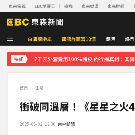
下載東森App，隨時掌握天下大小事！
東森電視
EBC地產王
造咖
東森娛樂
東森財經
喉嚨痛別輕忽！醫揭口咽癌4警訊 不菸不酒
愛玩車／無聲超跑失寵 瑪莎拉蒂將回歸V8手
白海豚颱風
律師詐慈濟10億
即時
熱門
菲律賓外海規模5.8強震！首都馬尼拉震感明
7千元外套竟用100%豬皮 內行揭真相：其
快訊
《理財達人秀》X 安聯投信免費講座報名中！搶
埃及知名女星涉販毒！ 遭「判死刑」震撼社
首頁
生活
下載東森App，隨時掌握天下大小事！
衝破同溫層！《星星之火4》
喉嚨痛別輕忽！醫揭口咽癌4警訊 不菸不酒
2025-05-02
12:00
東森新聞