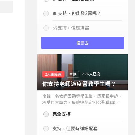
💲 支持，但能發2萬嗎？
💰 支持，但應排富
投票去
2.7K人已投
2天後結束
單選
你支持老師適度管教學生嗎？
南韓一名教師因勸導學生後，遭家長申訴、
承受巨大壓力，最終被認定因公殉職(請見
下列新聞)，引發外界關注教師教權。請問
完全支持
你支持老師適度管教學生嗎？
支持，但要有詳細配套