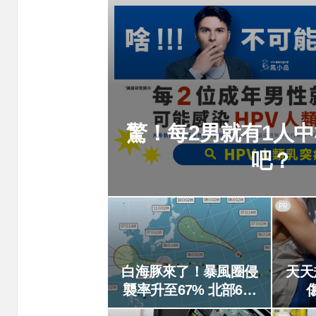
驚！每2男就有1人
吧？
PR
白海豚來了！暴風圈侵
天天
襲率升至67% 北部6縣
市破5成