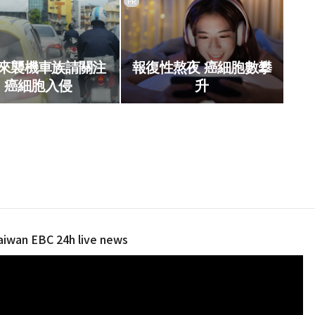
PR
來襲機車族請關注
報復性熬夜 癌細胞數攀
癌細胞入侵
升
 EBC 24h live news