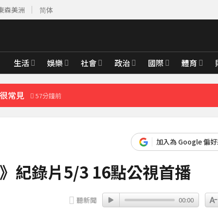
東森美洲
简体
也可能中招
11分鐘前
排
15分鐘前
生活
娛樂
社會
政治
國際
體育
顯
35分鐘前
實很常見
57分鐘前
先卡位 2027
會
加入為 Google 偏
19分鐘前
紀錄片5/3 16點公視首播
也可能中招
11分鐘前
聽新聞
00:00