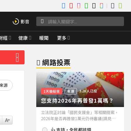
財經
健康
暖聞
更多
網路投票
好來源
3.2K人已投
1天後結束
單選
您支持2026年再普發1萬嗎？
立法院正討論「國民支援金」等相關提案，
2026年是否再普發1萬元仍待審議(請見下
方新聞)。如果2026年再普發1萬元，你支
👍 支持，全民都該領
持嗎？