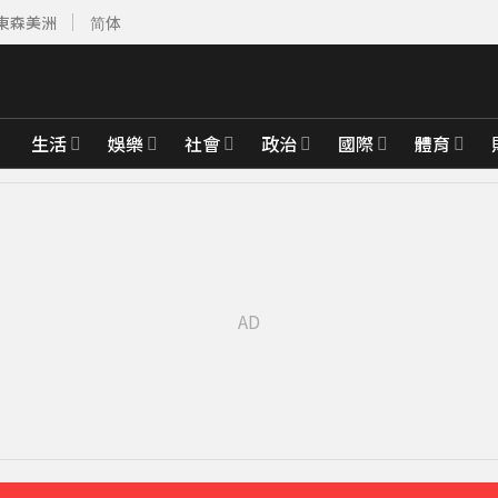
東森美洲
简体
生活
娛樂
社會
政治
國際
體育
先卡位 2027