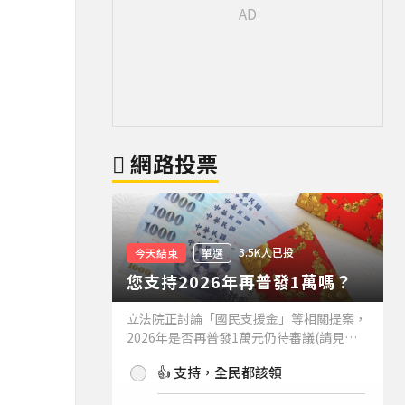
網路投票
3.5K人已投
今天結束
單選
您支持2026年再普發1萬嗎？
立法院正討論「國民支援金」等相關提案，
2026年是否再普發1萬元仍待審議(請見下
方新聞)。如果2026年再普發1萬元，你支
👍 支持，全民都該領
持嗎？