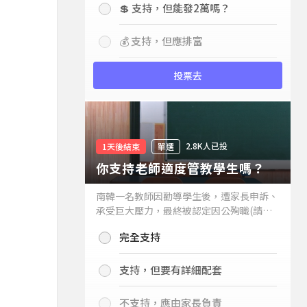
💲 支持，但能發2萬嗎？
💰 支持，但應排富
投票去
2.8K人已投
1天後結束
單選
你支持老師適度管教學生嗎？
南韓一名教師因勸導學生後，遭家長申訴、
承受巨大壓力，最終被認定因公殉職(請見
下列新聞)，引發外界關注教師教權。請問
完全支持
你支持老師適度管教學生嗎？
支持，但要有詳細配套
不支持，應由家長負責