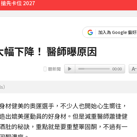
先卡位 2027
加入為 Google 偏
幅下降！ 醫師曝原因
聽新聞
00:00
s）
身材健美的奧運選手，不少人也開始心生嚮往，
造出媲美運動員的好身材。但是減重醫師
蕭捷健
酒肚的秘訣，重點就是要重整
睪固酮
，不過有一
固酮濃度。