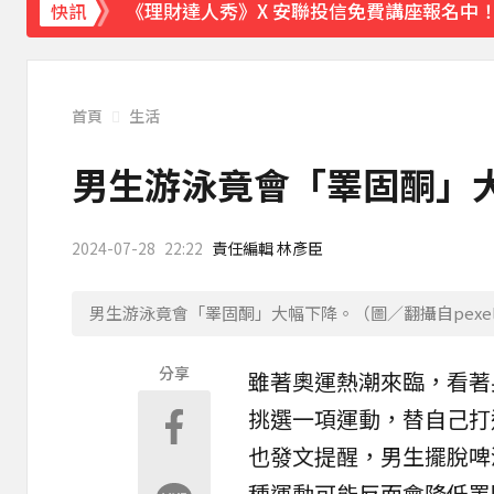
《理財達人秀》X 安聯投信免費講座報名中！搶
快訊
首頁
生活
男生游泳竟會「睪固酮」大
2024-07-28
22:22
責任編輯 林彥臣
男生游泳竟會「睪固酮」大幅下降。（圖／翻攝自pexel
分享
雖著奧運熱潮來臨，看著
挑選一項運動，替自己打
也發文提醒，男生擺脫啤
種運動可能反而會降低睪