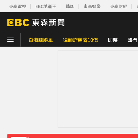
東森電視
EBC地產王
造咖
東森娛樂
東森財經
白海豚颱風
律師詐慈濟10億
即時
熱門
下載東森App，隨時掌握天下大小事！
《理財達人秀》X 安聯投信免費講座報名中！搶
下載東森App，隨時掌握天下大小事！