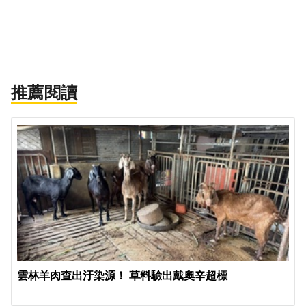
推薦閱讀
雲林羊肉查出汙染源！ 草料驗出戴奧辛超標