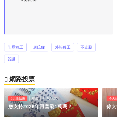
印尼移工
唐氏症
外籍移工
不支薪
簽證
網路投票
4.1K人已投
6天後結束
單選
今天
您支持2026年再普發1萬嗎？
你支