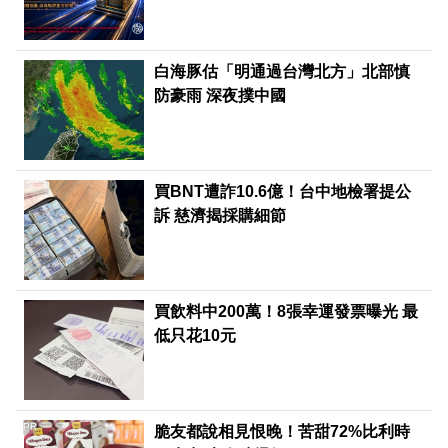
白海豚估「明通過台灣北方」北部慎
防豪雨 深夜撲中國
買BNT遭詐10.6億！台中地檢署提公
訴 慈濟揭採購細節
買飲料中200萬！8張幸運發票曝光 最
低只花10元
PR
脆友都說相見恨晚！苦甜72%比利時