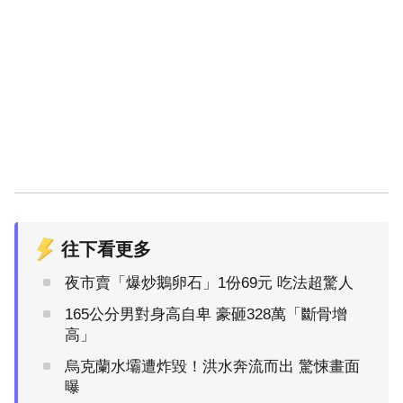
往下看更多
夜市賣「爆炒鵝卵石」1份69元 吃法超驚人
165公分男對身高自卑 豪砸328萬「斷骨增
高」
烏克蘭水壩遭炸毀！洪水奔流而出 驚悚畫面
曝