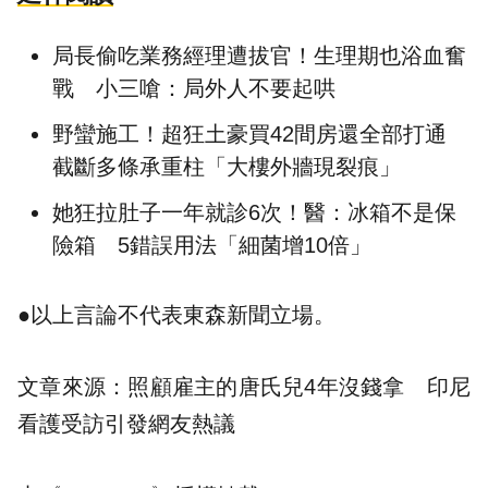
局長偷吃業務經理遭拔官！生理期也浴血奮
戰 小三嗆：局外人不要起哄
野蠻施工！超狂土豪買42間房還全部打通
截斷多條承重柱「大樓外牆現裂痕」
她狂拉肚子一年就診6次！醫：冰箱不是保
險箱 5錯誤用法「細菌增10倍」
●以上言論不代表東森新聞立場。
文章來源：
照顧雇主的唐氏兒4年沒錢拿 印尼
看護受訪引發網友熱議