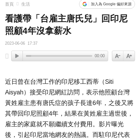
首頁
生活
加入為 Google 偏好來源
看護帶「台雇主唐氏兒」回印尼
照顧4年沒拿薪水
2023-06-06
17:37
00:00
近日曾在台灣工作的
印尼移工
西蒂（Siti
Aisyah）接受印尼網紅訪問，表示他照顧台灣
黃姓雇主患有
唐氏症
的孩子長達6年，之後又將
其帶回印尼照顧4年，結果在黃姓雇主過世後，
雇主的家庭就不願繼續支付費用。影片曝光
後，引起印尼當地網友的熱議。而駐印尼代表