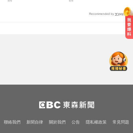
8/6
8/8
間」卡關
Recommended by
姜厚任小24歲女友「3碩1博」造
假？ 台大回應了
奧運、世界盃「性招待裁判」 南韓
足協報公帳被抓包
隔夜菜藏致命危機？醫揭預防食物
中毒關鍵
姜厚任小24歲女友「3碩1博」造
假？ 台大回應了
奧運、世界盃「性招待裁判」 南韓
聯絡我們
新聞自律
關於我們
公告
隱私權政策
常見問題
足協報公帳被抓包