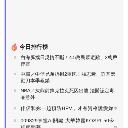
今日排行榜
白海豚撲日災情不斷！4.5萬民眾避難、2萬戶
停電
中職／中信兄弟折損2重砲！張志豪、許基宏
動刀本季報銷
NBA／灰熊前鋒克拉克死因出爐 法醫認定毒
品意外
伴侶和妳一起預防HPV，才有資格說愛妳！
PR
009829掌握AI關鍵 大華韓國KOSPI 50今
強勢開募
PR