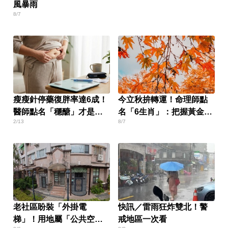
風暴雨
8/7
瘦瘦針停藥復胖率達6成！
今立秋拚轉運！命理師點
醫師點名「穩醣」才是根
名「6生肖」：把握黃金7
2/13
8/7
本關鍵
天
老社區盼裝「外掛電
快訊／雷雨狂炸雙北！警
梯」！用地屬「公共空
戒地區一次看