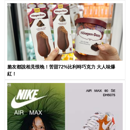
PR
脆友都說相見恨晚！苦甜72%比利時巧克力 大人味爆
紅！
PR