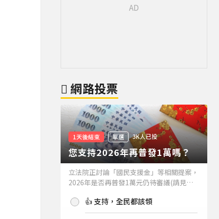
網路投票
3K人已投
1天後結束
單選
您支持2026年再普發1萬嗎？
立法院正討論「國民支援金」等相關提案，
2026年是否再普發1萬元仍待審議(請見下
方新聞)。如果2026年再普發1萬元，你支
👍 支持，全民都該領
持嗎？