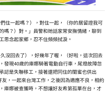
（你們住一起嗎？），對住一起，（你的居留證我可
的嗎？）對。」員警和她話家常安撫情緒，聊到
工思念起家鄉，忍不住頻頻拭淚。
（多久沒回去了），好幾年了喔，（好啦，這次回去
，發現40歲的庫娜騎著電動自行車，尾燈故障忽
承認是失聯移工，接著還把同住的閨蜜也供出
好友，一起來台灣工作，之後因為適應不良，相約
，庫娜被查獲時，不想讓好友希第孤單在台，才