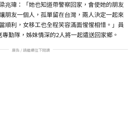
梁兆瑋：「她也知道帶警察回家，會使她的朋友
讓朋友一個人，孤單留在台灣，兩人決定一起來
當順利，女移工也全程笑容滿面惺惺相惜。」員
送專勤隊，姊妹情深的2人將一起遣送回家鄉。
廣告 / 請繼續往下閱讀