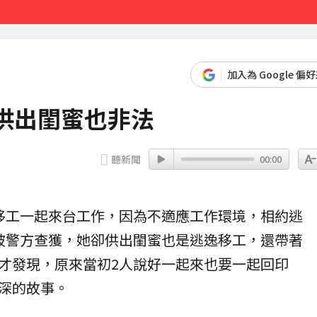
先卡位 2027
加入為 Google 偏
供出閨蜜也非法
聽新聞
00:00
移工一起來台工作，因為不適應工作環境，相約逃
被警方查獲，她卻供出
閨蜜
也是
逃逸移工
，還帶著
才發現，原來當初2人說好一起來也要一起回印
深的故事。