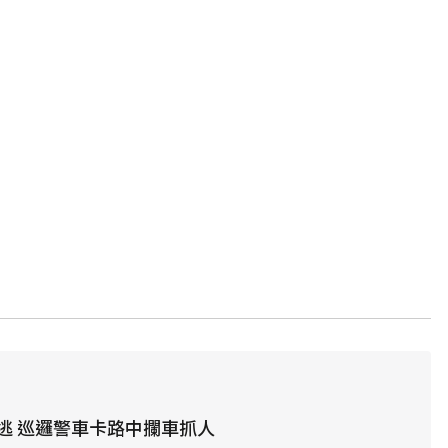
逃 巡邏警車卡路中攔車抓人