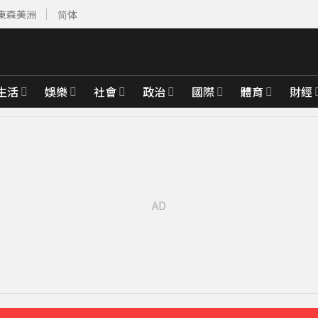
東森美洲
简体
生活
娛樂
社會
政治
國際
體育
財經
先卡位 2027