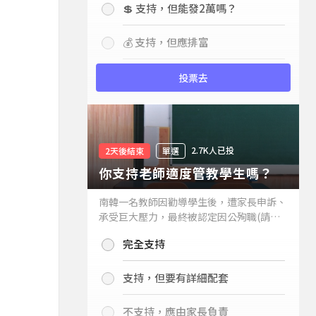
💲 支持，但能發2萬嗎？
💰 支持，但應排富
投票去
2.7K人已投
2天後結束
單選
你支持老師適度管教學生嗎？
南韓一名教師因勸導學生後，遭家長申訴、
承受巨大壓力，最終被認定因公殉職(請見
下列新聞)，引發外界關注教師教權。請問
完全支持
你支持老師適度管教學生嗎？
支持，但要有詳細配套
不支持，應由家長負責