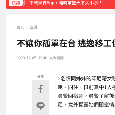
下載東森App，隨時掌握天下大小事！
快訊
《理財達人秀》X 安聯投信免費講座報名中！搶
首頁
生活
不讓你孤單在台 逃逸移工
2023-12-05
19:40
東森新聞
分享
2名情同姊妹的印尼籍女
跑、同住，日前其中1人
員警回
宿舍
，員警了解後
尼，意外揭露她們閨蜜情