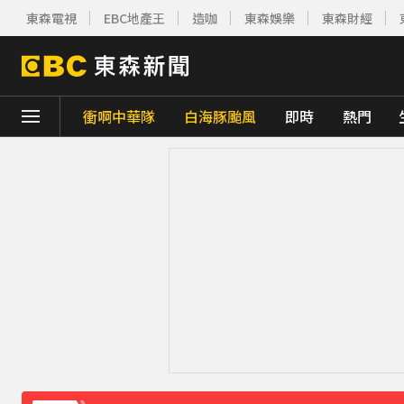
東森電視
EBC地產王
造咖
東森娛樂
東森財經
衝啊中華隊
白海豚颱風
即時
熱門
下載東森App，隨時掌握天下大小事！
《理財達人秀》X 安聯投信免費講座報名中！搶