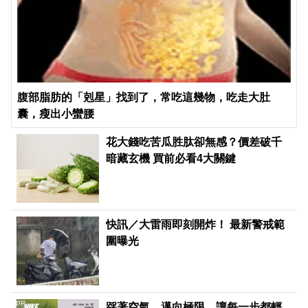
腹部脂肪的「剋星」找到了，常吃這幾物，吃走大肚
囊，瘦出小蠻腰
花大錢吃苦瓜胜肽卻無感？價差破千
暗藏玄機 買前必看4大關鍵
快訊／大雷雨即刻開炸！ 最新警戒範
圍曝光
PR
踩著空氣，邁向極限，讓每一步都輕