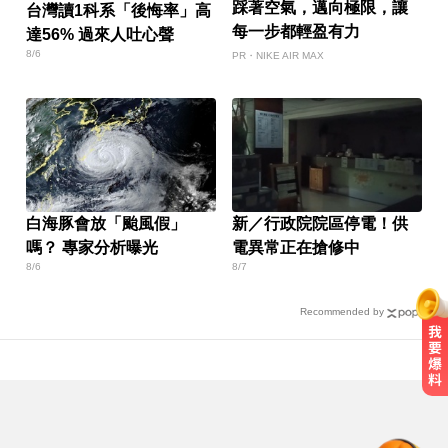
踩著空氣，邁向極限，讓
台灣讀1科系「後悔率」高
每一步都輕盈有力
達56% 過來人吐心聲
8/6
PR・NIKE AIR MAX
白海豚會放「颱風假」
新／行政院院區停電！供
嗎？ 專家分析曝光
電異常正在搶修中
8/6
8/7
Recommended by
涉工程回扣驚爆貪瀆！高雄議員范
織欽遭檢調搜索偵訓