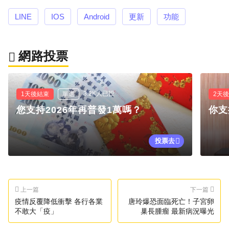
LINE
IOS
Android
更新
功能
網路投票
3.2K人已投
1天後結束
單選
2天
您支持2026年再普發1萬嗎？
你支
投票去
上一篇
下一篇
疫情反覆降低衝擊 各行各業
唐玲爆恐面臨死亡！子宮卵
不敢大「疫」
巢長腫瘤 最新病況曝光