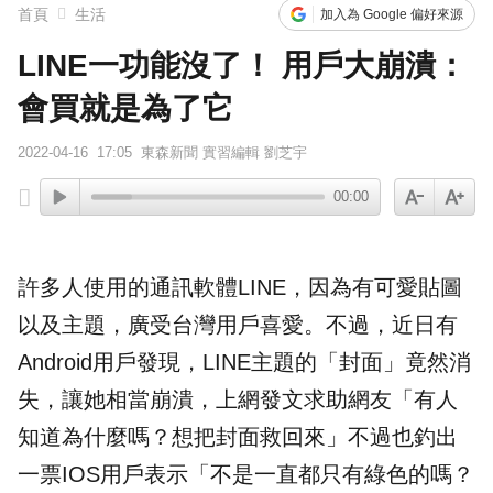
首頁
生活
加入為 Google 偏好來源
LINE一功能沒了！ 用戶大崩潰：
會買就是為了它
2022-04-16
17:05
東森新聞 實習編輯 劉芝宇
00:00
許多人使用的通訊軟體
LINE
，因為有可愛貼圖
以及主題，廣受台灣用戶喜愛。不過，近日有
Android
用戶發現，LINE主題的「封面」竟然消
失，讓她相當崩潰，上網發文求助網友「有人
知道為什麼嗎？想把封面救回來」不過也釣出
一票
IOS
用戶表示「不是一直都只有綠色的嗎？