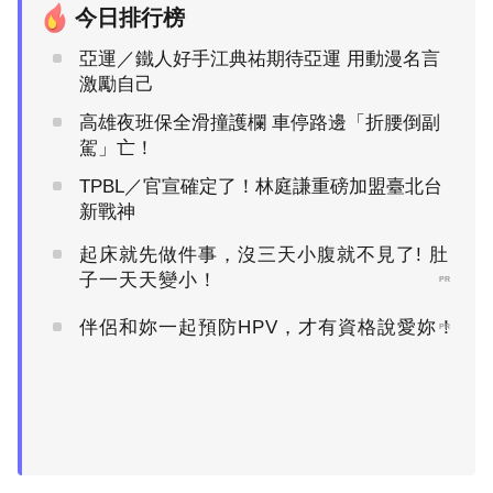
今日排行榜
亞運／鐵人好手江典祐期待亞運 用動漫名言
激勵自己
高雄夜班保全滑撞護欄 車停路邊「折腰倒副
駕」亡！
TPBL／官宣確定了！林庭謙重磅加盟臺北台
新戰神
起床就先做件事，沒三天小腹就不見了! 肚
子一天天變小！
PR
伴侶和妳一起預防HPV，才有資格說愛妳！
PR