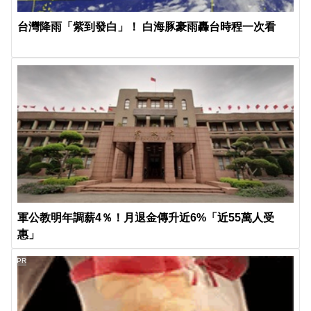
台灣降雨「紫到發白」！ 白海豚豪雨轟台時程一次看
軍公教明年調薪4％！月退金傳升近6%「近55萬人受
惠」
PR