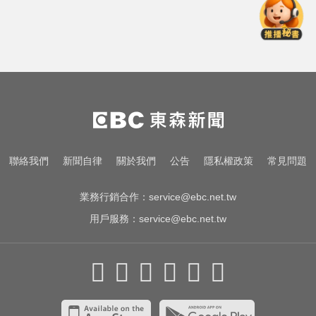
停更1個月全面復工！蔡阿嘎甩抄襲
爭議「開拍新企劃」二伯IG也更新
新北人妻曬內褲被沾「嘉明」！竟
是老公爺爺帶回房磨蹭 氣炸提告
涉工程回扣驚爆貪瀆！高雄議員范
織欽遭檢調搜索偵訓
停更1個月全面復工！蔡阿嘎甩抄襲
聯絡我們
新聞自律
關於我們
公告
隱私權政策
常見問題
爭議「開拍新企劃」二伯IG也更新
業務行銷合作：
service@ebc.net.tw
用戶服務：
service@ebc.net.tw