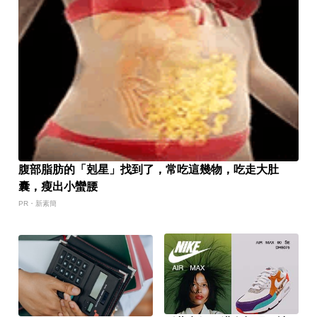
腹部脂肪的「剋星」找到了，常吃這幾物，吃走大肚
囊，瘦出小蠻腰
PR・新素簡