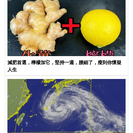
減肥首選，檸檬加它，堅持一週，腰細了，瘦到你懷疑
人生