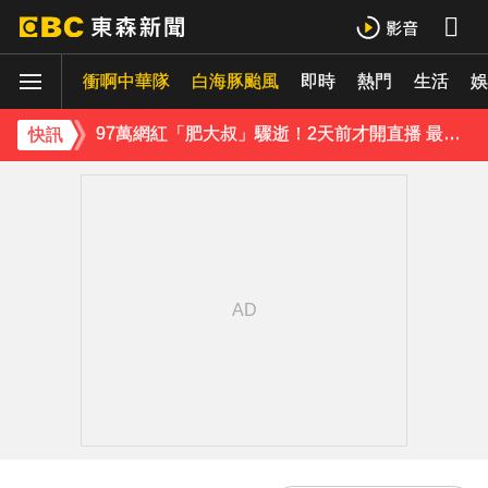
《理財達人秀》X 安聯投信免費講座報名中！搶先卡位 2027
衝啊中華隊
白海豚颱風
即時
熱門
生活
97萬網紅「肥大叔」驟逝！2天前才開直播 最後身影曝光粉鼻酸
娛
金牌員工轉投李多慧！剪輯師突暴紅狂接20業配 Joeman 認：我也會想離職
快訊
下載東森App，隨時掌握天下大小事！
緯創股利2度延發史上首例 金管會說重話：考慮收回股務自辦