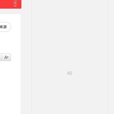
好來源
套