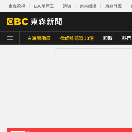
東森電視
EBC地產王
造咖
東森娛樂
東森財經
白海豚颱風
律師詐慈濟10億
即時
熱門
下載東森App，隨時掌握天下大小事！
八點檔女神美照遭放大腳趾！被酸「暗沉皺
庹宗康資產全給老婆！「名下只剩1台車」結
百萬網紅失蹤3年遇害！遭閨密設局赴菲「
下載東森App，隨時掌握天下大小事！