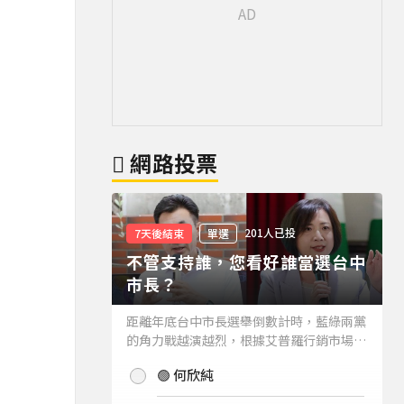
網路投票
201人已投
7天後結束
單選
不管支持誰，您看好誰當選台中
市長？
距離年底台中市長選舉倒數計時，藍綠兩黨
的角力戰越演越烈，根據艾普羅行銷市場研
究公司進行的最新台中市長民調結果也出爐
🟢 何欣純
(詳情請見下方新聞)。而不管支持誰，您看
好誰當選台中市長？