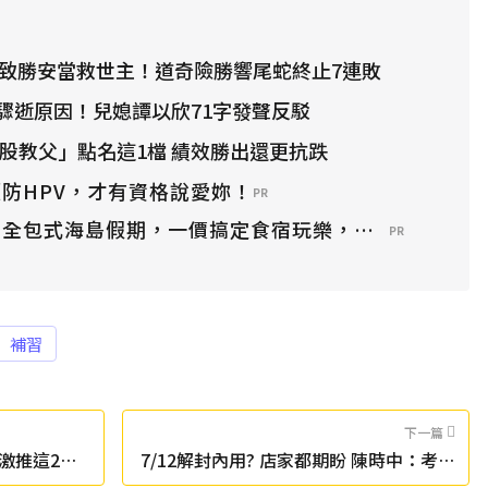
0局致勝安當救世主！道奇險勝響尾蛇終止7連敗
驟逝原因！兒媳譚以欣71字發聲反駁
存股教父」點名這1檔 績效勝出還更抗跌
防HPV，才有資格說愛妳！
PR
？全包式海島假期，一價搞定食宿玩樂，省錢更省心！
PR
補習
下一篇
激推這2
7/12解封內用? 店家都期盼 陳時中：考慮
有限度開放