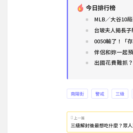
今日排行榜
MLB／大谷1
台玻夫人揭長子
0050輸了！「
伴侶和妳一起預
出國花費難抓
南陽街
警戒
三級
上一篇
三級解封後最想吃什麼？眾人
樣：一定要內用