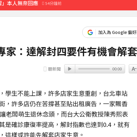
褶」本人無奈回應
54分鐘前
加入為 Google 偏
 專家：達解封四要件有機會解
聽新聞
00:00
，學生不能上課，許多店家生意重創，台北車站
街，許多店仍在苦撐甚至貼出租廣告，一家飄香
情讓老闆萌生退休念頭，而台大公衛教授陳秀熙表
其是確診康復率提高，解封指數也達到0.4，就有
，這樣或許能先解套店家生意。