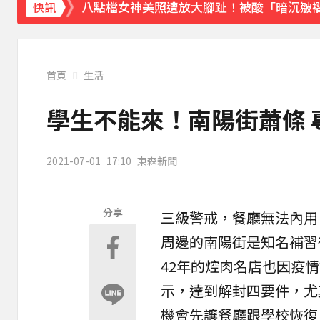
八點檔女神美照遭放大腳趾！被酸「暗沉皺
快訊
首頁
生活
學生不能來！南陽街蕭條
2021-07-01
17:10
東森新聞
分享
三級
警戒
，餐廳無法內用
周邊的
南陽街
是知名
補習
42年的焢肉名店也因疫
示，達到解封四要件，尤
機會先讓餐廳跟學校恢復