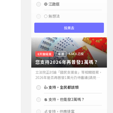
🔵 江啟臣
⚪ 無想法
投票去
4.5K人已投
6天後結束
單選
您支持2026年再普發1萬嗎？
立法院正討論「國民支援金」等相關提案，
2026年是否再普發1萬元仍待審議(請見下
方新聞)。如果2026年再普發1萬元，你支
👍 支持，全民都該領
持嗎？
💲 支持，但能發2萬嗎？
💰 支持，但應排富