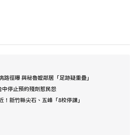
病路徑曝 與秘魯嬤鄰居「足跡疑重疊」
！台中停止預約殘劑惹民怨
近！新竹縣尖石、五峰「8校停課」