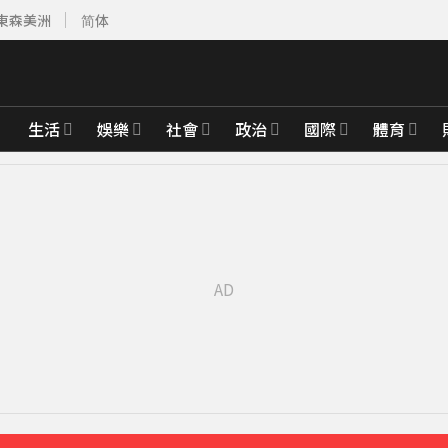
東森美洲
简体
生活
娛樂
社會
政治
國際
體育
褶」本人無奈回應
54分鐘前
婚15年保鮮秘訣曝
綁架撕票」千萬贖金救不回