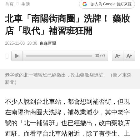
首頁
生活
加入為 Google 偏好來源
北車「南陽街商圈」洗牌！ 藥妝
店「取代」補習班狂開
2025-11-08
20:30
東森新聞
00:00
老字號的北一補習班已經撤出，改由藥妝店進駐。（圖／東森
新聞）
不少人說到
台北車站
，都會想到補習街，但現
在
南陽街
商圈
大洗牌，補教業減少，其中老字
號的「北一
補習班
」也已經撤出，改由
藥妝店
進駐。而看準台北車站附近，除了有學生、上