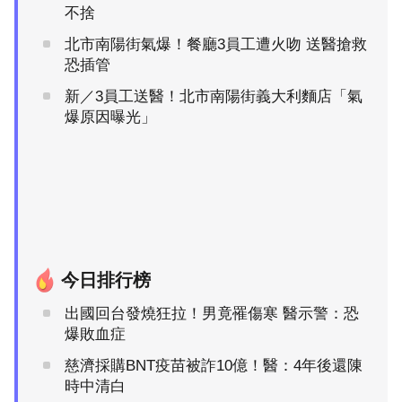
不捨
北市南陽街氣爆！餐廳3員工遭火吻 送醫搶救
恐插管
新／3員工送醫！北市南陽街義大利麵店「氣
爆原因曝光」
今日排行榜
出國回台發燒狂拉！男竟罹傷寒 醫示警：恐
爆敗血症
慈濟採購BNT疫苗被詐10億！醫：4年後還陳
時中清白