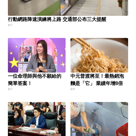
行動網路降速演練將上路 交通部公布三大提醒
8/7
一位命理師與他不願給的
中元普渡將至！最熱銷泡
簡單答案！
麵是「它」 業績年增8倍
8/7
8/5