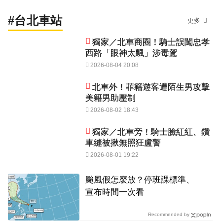
#台北車站
更多
獨家／北車商圈！騎士誤闖忠孝
西路「眼神太飄」涉毒駕
2026-08-04 20:08
北車外！菲籍遊客遭陌生男攻擊
美籍男助壓制
2026-08-02 18:43
獨家／北車旁！騎士臉紅紅、鑽
車縫被揪無照狂盧警
2026-08-01 19:22
颱風假怎麼放？停班課標準、
宣布時間一次看
Recommended by