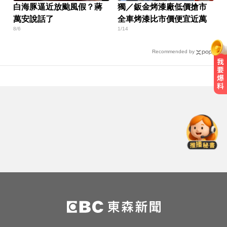
白海豚逼近放颱風假？蔣
獨／鈑金烤漆廠低價搶市
萬安說話了
全車烤漆比市價便宜近萬
8/6
1/14
Recommended by
14年豪門婚變！48歲小刀證實離婚
台玻千金：還是家人
愛玩車／這輛迷你電動車超勇 拖曳
能力勝過特斯拉
白海豚颱風強襲日本！奄美逾3萬戶
停電 沖繩5人受傷
14年豪門婚變！48歲小刀證實離婚
台玻千金：還是家人