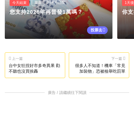
3.6K人已投
今天結束
單選
1天
您支持2026年再普發1萬嗎？
你支
投票去
上一篇
下一篇
台中女狂捏好市多奇異果 勸
很多人不知道！機車「常見
不聽也沒買挨轟
加裝物」恐被檢舉吃罰單
廣告 / 請繼續往下閱讀