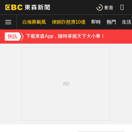
《理財達人秀》X 安聯投信免費講座報名中！搶先卡位 2027
白海豚颱風
下載東森App，隨時掌握天下大小事！
律師詐慈濟10億
即時
熱門
生活
比竹科還大！馬斯克喊打造「地球最大建築」 亮點一次看
快訊