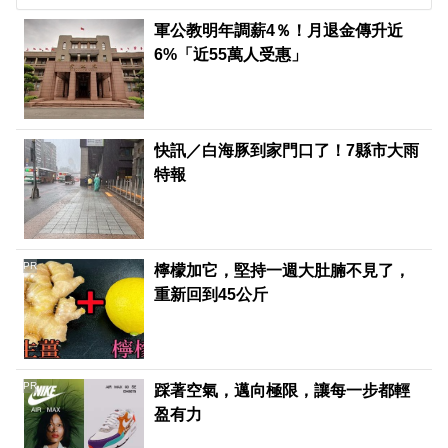
軍公教明年調薪4％！月退金傳升近
6%「近55萬人受惠」
快訊／白海豚到家門口了！7縣市大雨
特報
PR
檸檬加它，堅持一週大肚腩不見了，
重新回到45公斤
PR
踩著空氣，邁向極限，讓每一步都輕
盈有力