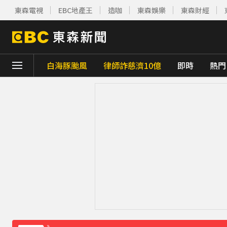
東森電視
EBC地產王
造咖
東森娛樂
東森財經
白海豚颱風
律師詐慈濟10億
即時
熱門
下載東森App，隨時掌握天下大小事！
《理財達人秀》X 安聯投信免費講座報名中！搶