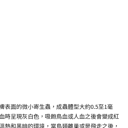
膚表面的微小寄生蟲，成蟲體型大約0.5至1毫
血時呈現灰白色，吸飽鳥血或人血之後會變成紅
溫熱和黑暗的環境，當鳥類離巢或是飛走之後，