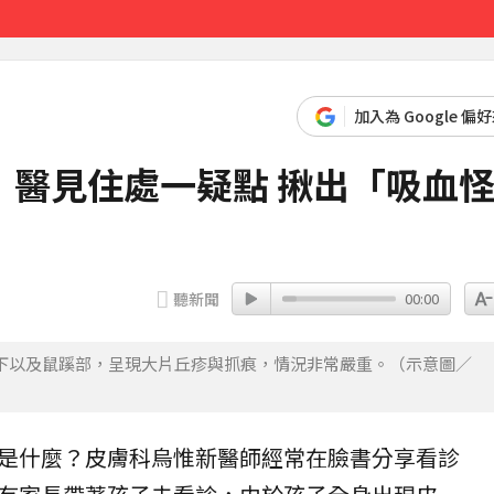
先卡位 2027
加入為 Google 偏
！醫見住處一疑點 揪出「吸血
聽新聞
00:00
下以及鼠蹊部，呈現大片丘疹與抓痕，情況非常嚴重。（示意圖／
是什麼？
皮膚科
烏惟新醫師經常在臉書分享看診