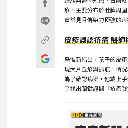
經歷與醫學知識，日前就
疹，主要分布於肚臍周圍
童常見且傳染力極強的疥
皮疹誤認疥瘡 醫
烏惟新指出，孩子的皮疹
現大片丘疹與抓痕，情況
為了確認病況，他戴上手
了找出關鍵證據「疥蟲隧