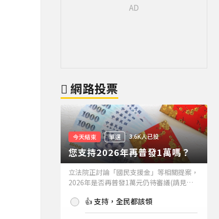
網路投票
3.6K人已投
今天結束
單選
您支持2026年再普發1萬嗎？
立法院正討論「國民支援金」等相關提案，
2026年是否再普發1萬元仍待審議(請見下
方新聞)。如果2026年再普發1萬元，你支
👍 支持，全民都該領
持嗎？