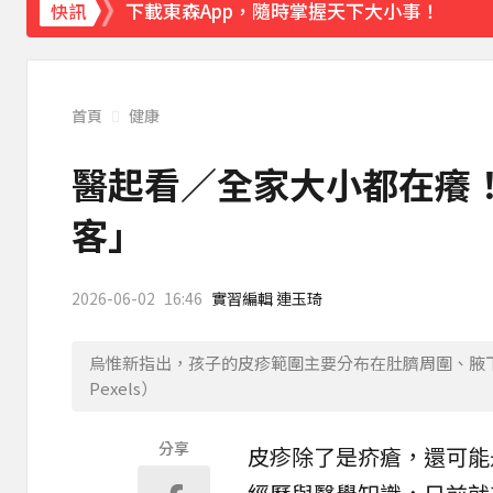
下載東森App，隨時掌握天下大小事！
快訊
《理財達人秀》X 安聯投信免費講座報名中！搶
首頁
健康
醫起看／全家大小都在癢
客」
2026-06-02
16:46
實習編輯 連玉琦
烏惟新指出，孩子的皮疹範圍主要分布在肚臍周圍、腋
Pexels）
分享
皮疹
除了是
疥瘡
，還可能