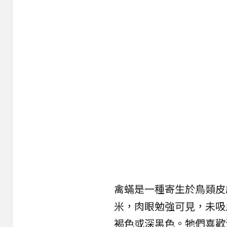
禽蟎是一種寄生於鳥類皮
米，肉眼勉強可見，未吸
褐色或深黑色。牠們喜歡