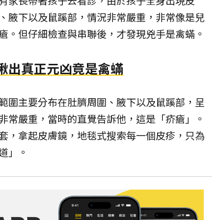
有家長帶著孩子去看診，由於孩子全身出現皮
、腋下以及鼠蹊部，情況非常嚴重，非常像是兒
瘡。但仔細檢查與串聯後，才發現兇手是
禽蟎
。
師揪出真正元凶竟是禽蟎
範圍主要分布在肚臍周圍、腋下以及鼠蹊部，呈
非常嚴重，當時的直覺告訴他，這是「疥瘡」。
套，拿起皮膚鏡，地毯式搜索每一個皮疹，只為
道」。