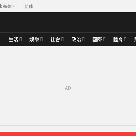
東森美洲
简体
生活
娛樂
社會
政治
國際
體育
先卡位 2027