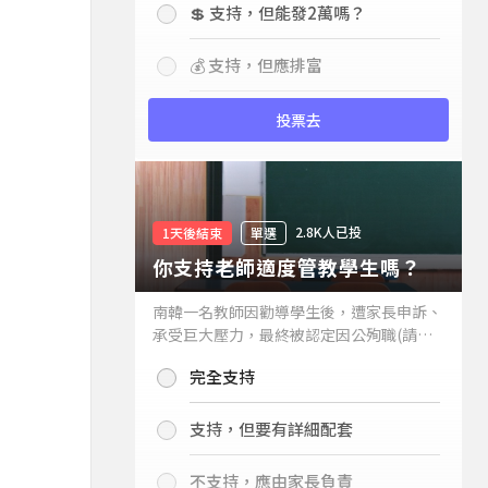
💲 支持，但能發2萬嗎？
💰 支持，但應排富
投票去
2.8K人已投
1天後結束
單選
你支持老師適度管教學生嗎？
南韓一名教師因勸導學生後，遭家長申訴、
承受巨大壓力，最終被認定因公殉職(請見
下列新聞)，引發外界關注教師教權。請問
完全支持
你支持老師適度管教學生嗎？
支持，但要有詳細配套
不支持，應由家長負責