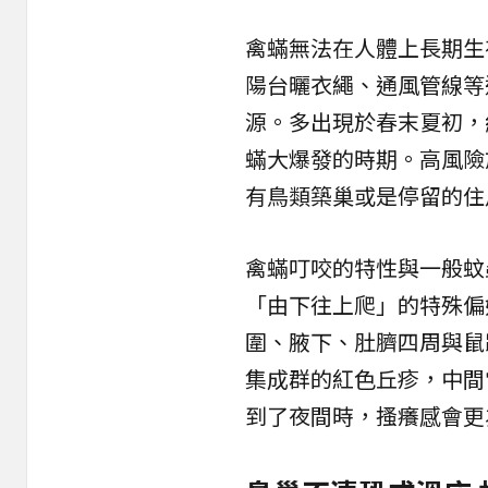
禽蟎無法在人體上長期生
陽台曬衣繩、通風管線等
源。多出現於春末夏初，
蟎大爆發的時期。高風險
有鳥類築巢或是停留的住
禽蟎叮咬的特性與一般蚊
「由下往上爬」的特殊偏
圍、腋下、肚臍四周與鼠
集成群的紅色丘疹，中間
到了夜間時，搔癢感會更