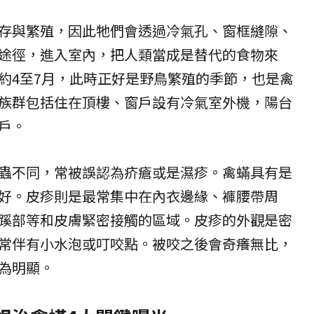
存與繁殖，因此牠們會透過冷氣孔、窗框縫隙、
途徑，進入室內，把人類當成是替代的食物來
約4至7月，此時正好是野鳥繁殖的季節，也是禽
族群包括住在頂樓、窗戶設有冷氣室外機，陽台
戶。
蟲不同，常被誤認為疥瘡或是濕疹。禽蟎具有是
好。皮疹則是最常集中在內衣邊緣、褲腰帶周
蹊部等和皮膚緊密接觸的區域。皮疹的外觀是密
常伴有小水泡或叮咬點。被咬之後會奇癢無比，
為明顯。