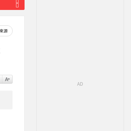
好來源
怪