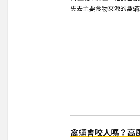
失去主要食物來源的禽蟎
禽蟎會咬人嗎？高