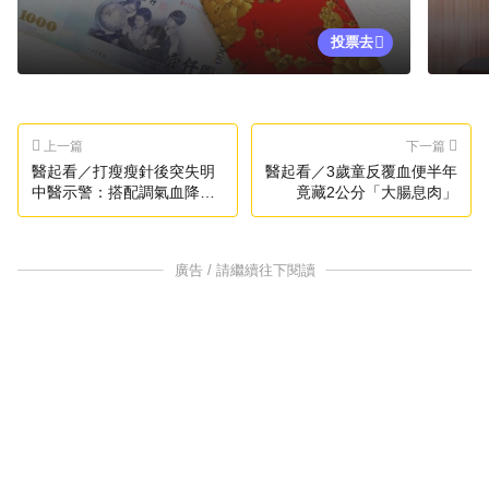
投票去
上一篇
下一篇
醫起看／打瘦瘦針後突失明
醫起看／3歲童反覆血便半年
中醫示警：搭配調氣血降風
竟藏2公分「大腸息肉」
險
廣告 / 請繼續往下閱讀