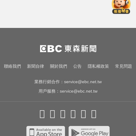
愛玩車／北極星新車 275匹馬力媲
美性能房車
NBA／灰熊前鋒克拉克死因出爐 法
醫認定毒品意外
王凱過世還回棚內拍戲？製作人靈
堂喊：你殺青了
愛玩車／北極星新車 275匹馬力媲
聯絡我們
新聞自律
關於我們
公告
隱私權政策
常見問題
美性能房車
業務行銷合作：
service@ebc.net.tw
用戶服務：
service@ebc.net.tw