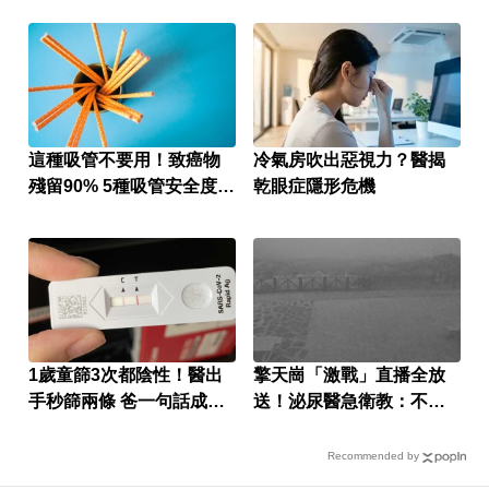
這種吸管不要用！致癌物
冷氣房吹出惡視力？醫揭
殘留90% 5種吸管安全度排
乾眼症隱形危機
名
1歲童篩3次都陰性！醫出
擎天崗「激戰」直播全放
手秒篩兩條 爸一句話成關
送！泌尿醫急衛教：不要
鍵
在晴天...
Recommended by