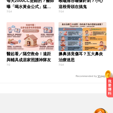
每天2000CC是錯的？醫師
喉嚨痛吞嚥像針刺？小心
曝「喝水黃金公式」猛灌
這根骨頭在搞鬼
7/14
7/14
恐水中毒
醫起看／隔空救命！遠距
擤鼻涕竟傷耳？五大鼻炎
與輔具成居家照護神隊友
治療迷思
7/2
7/14
Recommended by
王凱過世還回棚內拍戲？製作人靈
堂喊：你殺青了