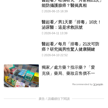
醫起看／哈佛研究「月射精21次」
能防攝護腺癌？醫揭真相
2026-06-15 16:39
醫起看／男1天要「排毒」10次！
泌尿醫：這是求救訊號
2026-04-11 13:39
醫起看／每月「排毒」21次可防
癌？研究揭男性驚人健康關鍵
2026-04-10 22:52
獨家／處方藥？指示藥？「愛
克痰」藥局、藥妝店售價不一
Recommended by
廣告 / 請繼續往下閱讀