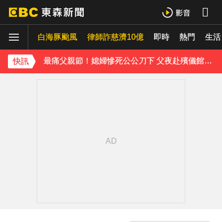
強風吹襲！宜蘭郵局外牆磁磚「一日掉兩次」
白海豚颱風
律師詐慈濟10億
即時
熱門
生活
美參院通過對俄制裁案 川普可課俄商品最高500%關稅
最痛父親節！媳婦慘死公公刀下 父夜赴殯儀館聊天
快訊
MLB／22億終結者遭再見轟！朗希6局好投問天 道奇吞7連敗
《理財達人秀》X 安聯投信免費講座報名中！搶先卡位 2027
下載東森App，隨時掌握天下大小事！
獨家／女騎檔車到北海岸兜風 控遭豪車逼車擋路