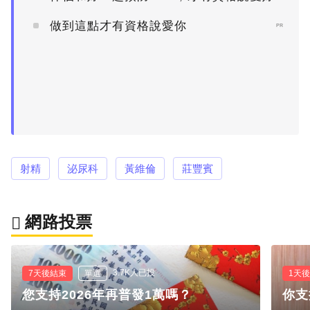
做到這點才有資格說愛你
PR
射精
泌尿科
黃維倫
莊豐賓
網路投票
3.7K人已投
7天後結束
單選
1天
您支持2026年再普發1萬嗎？
你支