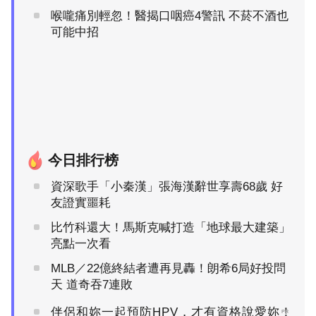
喉嚨痛別輕忽！醫揭口咽癌4警訊 不菸不酒也
可能中招
今日排行榜
資深歌手「小秦漢」張海漢辭世享壽68歲 好
友證實噩耗
比竹科還大！馬斯克喊打造「地球最大建築」
亮點一次看
MLB／22億終結者遭再見轟！朗希6局好投問
天 道奇吞7連敗
伴侶和妳一起預防HPV，才有資格說愛妳！
PR