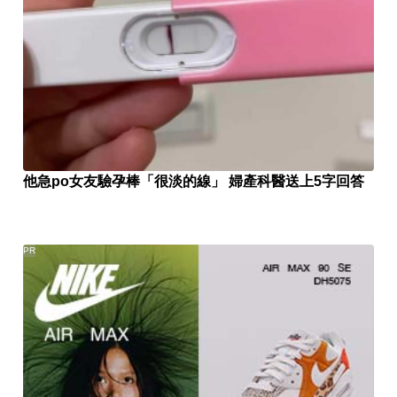
他急po女友驗孕棒「很淡的線」 婦產科醫送上5字回答
PR