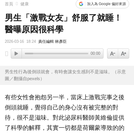
首頁
健康
加入為 Google 偏好來源
男生「激戰女友」舒服了就睡！
醫曝原因很科學
2026-03-16
18:24
責任編輯 林彥臣
00:00
男生性行為後倒頭就會，有時會讓女生感到不是滋味。（示意
圖／翻攝自pexels）
有些女性會抱怨另一半，當床上激戰完事之後
倒頭就睡，覺得自己的身心沒有被完整的對
待，很不是滋味。對此
泌尿科
醫師
黃維倫
提供
了科學的解釋，其實一切都是荷爾蒙導致的的