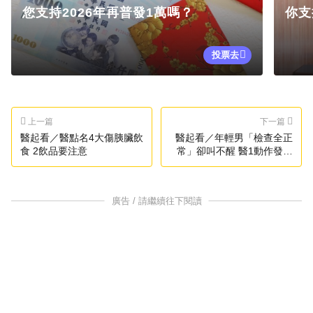
您支持2026年再普發1萬嗎？
你支
投票去
上一篇
下一篇
醫起看／醫點名4大傷胰臟飲
醫起看／年輕男「檢查全正
食 2飲品要注意
常」卻叫不醒 醫1動作發現
神祕病因
廣告 / 請繼續往下閱讀