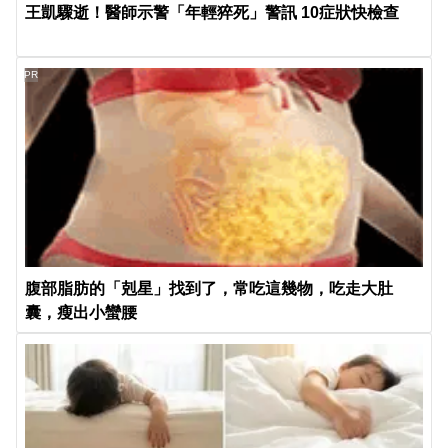
王凱驟逝！醫師示警「年輕猝死」警訊 10症狀快檢查
PR
腹部脂肪的「剋星」找到了，常吃這幾物，吃走大肚
囊，瘦出小蠻腰