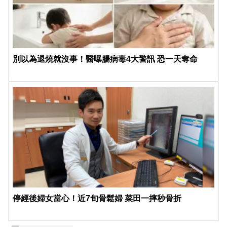
別以為退燒就沒事！醫曝腸病毒4大警訊 恐一天奪命
停經後婦女當心！近7旬骨鬆婦 菜田一摔秒骨折