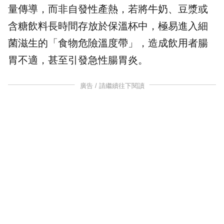
量傳導，而非自發性產熱，若將
牛奶
、
豆漿
或
含糖飲料長時間存放於保溫杯中，極易進入
細
菌
滋生的「食物危險溫度帶」，造成飲用者腸
胃不適，甚至引發急性腸胃炎。
廣告 / 請繼續往下閱讀