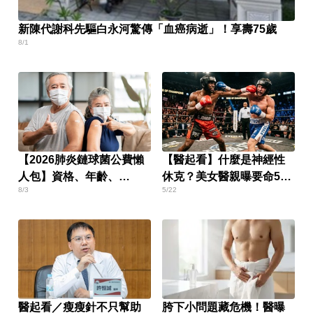
新陳代謝科先驅白永河驚傳「血癌病逝」！享壽75歲
8/1
【2026肺炎鏈球菌公費懶
【醫起看】什麼是神經性
人包】資格、年齡、
休克？美女醫親曝要命5大
8/3
5/22
PCV20／PCV21疫苗、接
警訊
種流程一次看
醫起看／瘦瘦針不只幫助
胯下小問題藏危機！醫曝