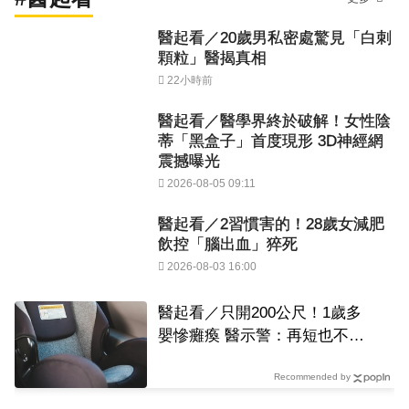
醫起看／20歲男私密處驚見「白刺
顆粒」醫揭真相
22小時前
醫起看／醫學界終於破解！女性陰
蒂「黑盒子」首度現形 3D神經網
震撼曝光
2026-08-05 09:11
醫起看／2習慣害的！28歲女減肥
飲控「腦出血」猝死
2026-08-03 16:00
醫起看／只開200公尺！1歲多
嬰慘癱瘓 醫示警：再短也不能
例外
Recommended by