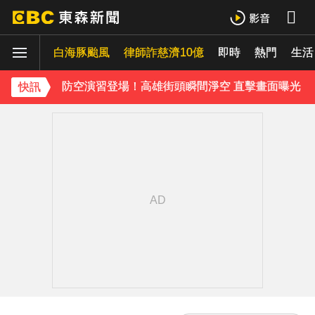
今立秋拚轉運！命理師點名「6生肖」：把握黃金7天
白海豚颱風
慈濟採購BNT遭詐10億 基金會：將全力配合調查
律師詐慈濟10億
即時
熱門
生活
防空演習登場！高雄街頭瞬間淨空 直擊畫面曝光
快訊
《理財達人秀》X 安聯投信免費講座報名中！搶先卡位 2027
下載東森App，隨時掌握天下大小事！
7千元外套竟用100%豬皮 內行揭真相：其實很常見