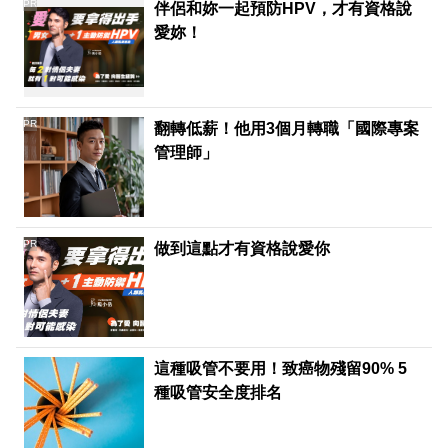
PR
伴侶和妳一起預防HPV，才有資格說
愛妳！
PR
翻轉低薪！他用3個月轉職「國際專案
管理師」
PR
做到這點才有資格說愛你
這種吸管不要用！致癌物殘留90% 5
種吸管安全度排名