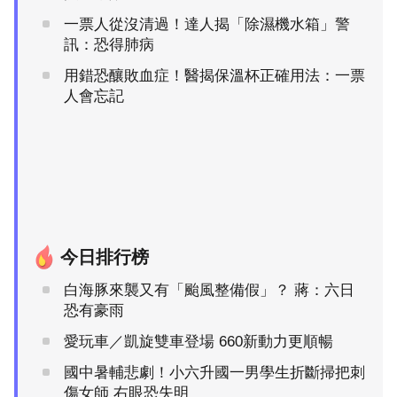
一票人從沒清過！達人揭「除濕機水箱」警
訊：恐得肺病
用錯恐釀敗血症！醫揭保溫杯正確用法：一票
人會忘記
今日排行榜
白海豚來襲又有「颱風整備假」？ 蔣：六日
恐有豪雨
愛玩車／凱旋雙車登場 660新動力更順暢
國中暑輔悲劇！小六升國一男學生折斷掃把刺
傷女師 右眼恐失明