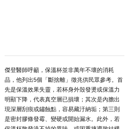
傑登醫師呼籲，保溫杯並非萬年不壞的消耗
品，他列出5個「斷捨離」徵兆供民眾參考。首
先是保溫效果失靈，若杯身外殼發燙或保溫力
明顯下降，代表真空層已損壞；其次是內膽出
現深層刮痕或鏽蝕點，容易藏汙納垢；第三則
是密封膠條發霉、變硬或開始漏水。此外，若
保溫杯散發洗不掉的異味，或因重摔導致結構