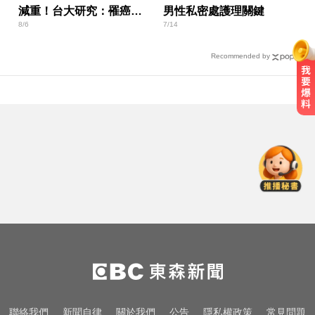
減重！台大研究：罹癌風
男性私密處護理關鍵
8/6
7/14
險下降4成
Recommended by
行動網路降速演練將登場 8/7透過災
防訊息預告
川普嗆伊朗若不開放荷莫茲海峽 將
祭「二戰後最大攻擊」
亞運／鐵人好手江典祐期待亞運 用
動漫名言激勵自己
行動網路降速演練將登場 8/7透過災
防訊息預告
川普嗆伊朗若不開放荷莫茲海峽 將
聯絡我們
新聞自律
關於我們
公告
隱私權政策
常見問題