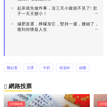
起床就先做件事，沒三天小腹就不見了! 肚
子一天天變小！
PR
減肥首選，檸檬加它，堅持一週，腰細了，
瘦到你懷疑人生
PR
醫起看
豆漿
牛奶
保溫杯
細菌
網路投票
3.2K人已投
1天後結束
單選
2天