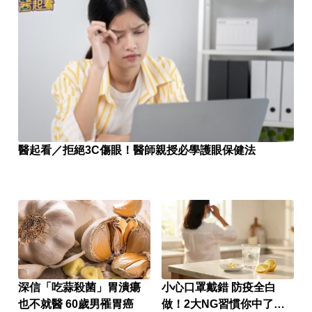
醫起看／拒絕3C傷眼！醫師親授必學護眼保健法
深信「吃蒜殺菌」胃潰瘍
小心口罩戴錯 防疫全白
也不就醫 60歲男罹胃癌
做！2大NG習慣你中了