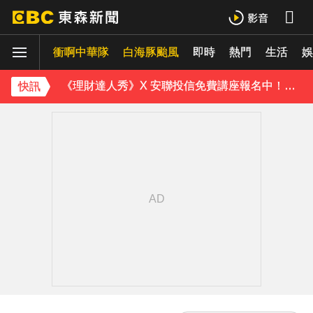
下載東森App，隨時掌握天下大小事！
衝啊中華隊
白海豚颱風
即時
熱門
生活
《理財達人秀》X 安聯投信免費講座報名中！搶先卡位 2027
娛
下載東森App，隨時掌握天下大小事！
快訊
《理財達人秀》X 安聯投信免費講座報名中！搶先卡位 2027