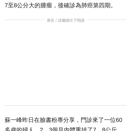
7至8公分大的
腫瘤
，後確診為肺癌第四期。
廣告 / 請繼續往下閱讀
蘇一峰昨日在臉書粉專分享，門診來了一位60
多歲的婦人，2、3個月內體重掉了7、8公斤，