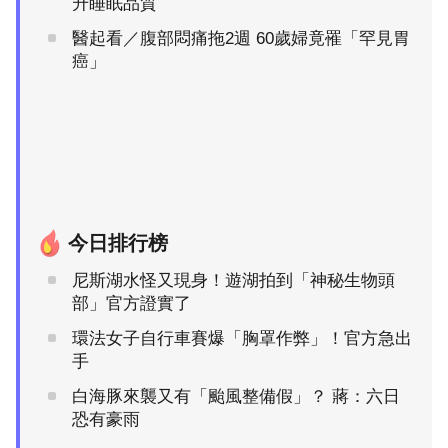
升睡眠品質
醫起看／腹部悶痛拖2週 60歲婦竟罹「罕見胃
癌」
今日排行榜
尼斯湖水怪又現身！遊湖拍到「神秘生物頭
部」官方證實了
環法女子自行車賽爆「胸罩作弊」！官方急出
手
白海豚來襲又有「颱風整備假」？ 蔣：六日
恐有豪雨