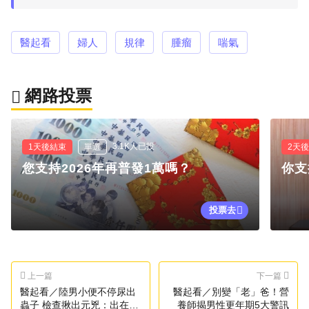
醫起看
婦人
規律
腫瘤
喘氣
網路投票
3.1K人已投
1天後結束
單選
2天
您支持2026年再普發1萬嗎？
你支
投票去
上一篇
下一篇
醫起看／陸男小便不停尿出
醫起看／別變「老」爸！營
蟲子 檢查揪出元兇：出在內
養師揭男性更年期5大警訊