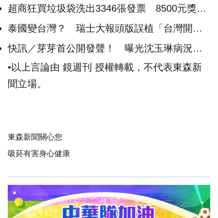
超商狂買垃圾袋洗出3346張發票 8500元獎金
全沒收
泰國變台灣？ 瑞士大報頭版誤植「台灣開戰
柬埔寨又停火」
快訊／芽芽首公開發聲！ 曝光沈玉琳病況：
讓祝福成最強大力量
•以上言論由 鏡週刊 授權轉載，不代表東森新
聞立場。
東森新聞關心您
吸菸有害身心健康