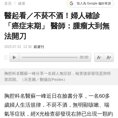
首頁
健康
加入為 Google 偏好來源
醫起看／不菸不酒！婦人確診
「癌症末期」 醫師：腫瘤大到無
法開刀
2025-07-31
13:36
鏡週刊
00:00
胸腔科名醫蘇一峰分享一名婦人無症狀，檢查後卻發現是肺癌
第四期。（示意圖／翻攝自Pexles）
胸腔科名醫蘇一峰近日在臉書分享，一名60多
歲
婦人
生活
規律
，不菸不酒，無明顯咳嗽、
喘
氣
等症狀，經X光檢查卻發現右肺已出現一顆約