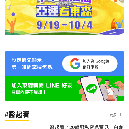
#醫起看
更多
醫起看／20歲男私密處驚見「白刺