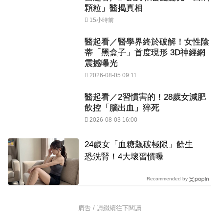
顆粒」醫揭真相
15小時前
醫起看／醫學界終於破解！女性陰
蒂「黑盒子」首度現形 3D神經網
震撼曝光
2026-08-05 09:11
醫起看／2習慣害的！28歲女減肥
飲控「腦出血」猝死
2026-08-03 16:00
24歲女「血糖飆破極限」餘生
恐洗腎！4大壞習慣曝
Recommended by
廣告 / 請繼續往下閱讀