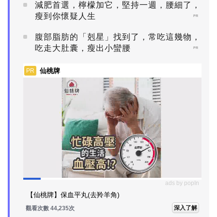
減肥首選，檸檬加它，堅持一週，腰細了，
瘦到你懷疑人生
PR
腹部脂肪的「剋星」找到了，常吃這幾物，
吃走大肚囊，瘦出小蠻腰
PR
仙桃牌
PR
ads by popIn
【仙桃牌】保血平丸(去羚羊角)
深入了解
觀看次數 44,241次