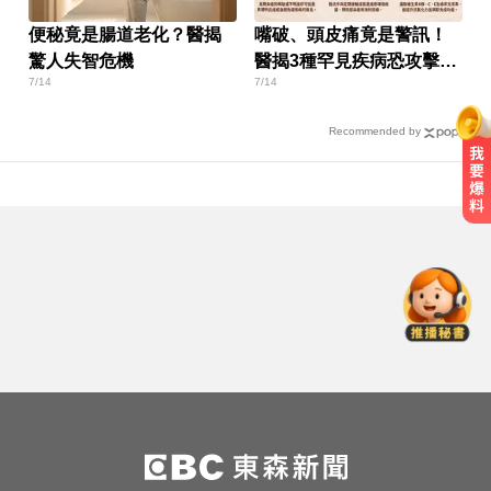
便秘竟是腸道老化？醫揭
嘴破、頭皮痛竟是警訊！
驚人失智危機
醫揭3種罕見疾病恐攻擊全
7/14
7/14
身
Recommended by
MLB／李灝宇代打遭三振！老虎敗
給水手終止4連勝
曾號召反女權集會！36歲網紅陳屍
住處 死因待查
高雄夜班保全滑撞護欄 車停路邊
「折腰倒副駕」亡！
MLB／李灝宇代打遭三振！老虎敗
給水手終止4連勝