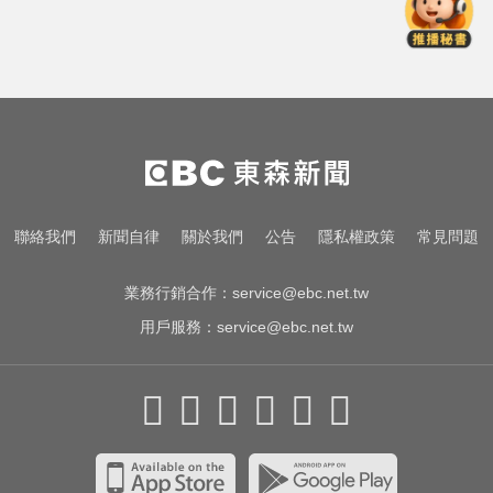
尼斯湖水怪又現身！遊湖拍到「神
秘生物頭部」官方證實了
10共機、6共艦擾台！6架次越中線
侵中部西南空域
緯創2度延後發放股利成首例 金管
會要求集保證交所了解
尼斯湖水怪又現身！遊湖拍到「神
聯絡我們
新聞自律
關於我們
公告
隱私權政策
常見問題
秘生物頭部」官方證實了
業務行銷合作：
service@ebc.net.tw
用戶服務：
service@ebc.net.tw