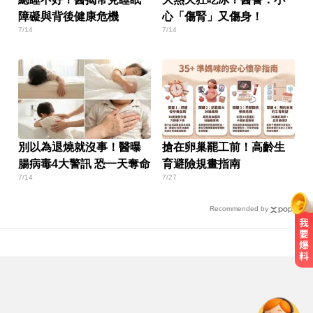
障礙與背後健康危機
心「傷腎」又傷身！
7/14
7/14
別以為退燒就沒事！醫曝
搶在卵巢罷工前！高齡生
腸病毒4大警訊 恐一天奪命
育避險規畫指南
7/14
7/27
Recommended by
緯創2度延後發放股利成首例 金管
會要求集保證交所了解