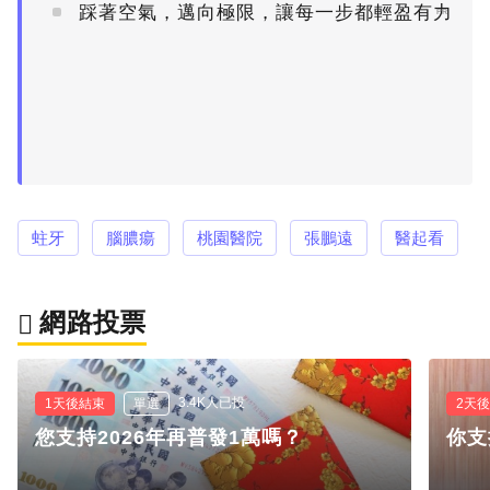
踩著空氣，邁向極限，讓每一步都輕盈有力
PR
蛀牙
腦膿瘍
桃園醫院
張鵬遠
醫起看
網路投票
3.4K人已投
1天後結束
單選
2天
您支持2026年再普發1萬嗎？
你支