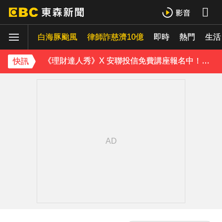
疑不堪碎念！桃園老翁殺85歲妻 金屬拐杖「打斷成兩截」
白海豚颱風
內政部向憲法法庭遞狀 聲請解散統促黨
律師詐慈濟10億
即時
熱門
生活
《理財達人秀》X 安聯投信免費講座報名中！搶先卡位 2027
快訊
下載東森App，隨時掌握天下大小事！
「白海豚」逼近！最新暴風圈侵襲率曝 一縣市達59％