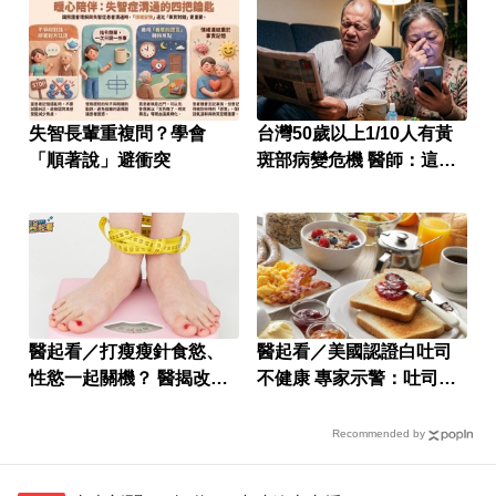
失智長輩重複問？學會
台灣50歲以上1/10人有黃
「順著說」避衝突
斑部病變危機 醫師：這成
分很關鍵
醫起看／打瘦瘦針食慾、
醫起看／美國認證白吐司
性慾一起關機？ 醫揭改善
不健康 專家示警：吐司邊
法
再烘烤很危險
Recommended by