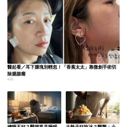
醫起看／耳下腫塊別輕忽！「香蕉太太」靠微創手術切
除腮腺瘤
4/20
總睡不好？醫揭常見睡眠
大熱天狂吃冰？醫警：小