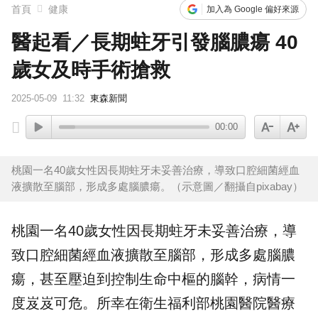
首頁
健康
加入為 Google 偏好來源
醫起看／長期蛀牙引發腦膿瘍 40
歲女及時手術搶救
2025-05-09
11:32
東森新聞
00:00
桃園一名40歲女性因長期蛀牙未妥善治療，導致口腔細菌經血
液擴散至腦部，形成多處腦膿瘍。（示意圖／翻攝自pixabay）
桃園一名40歲女性因長期
蛀牙
未妥善治療，導
致口腔細菌經血液擴散至腦部，形成多處
腦膿
瘍
，甚至壓迫到控制生命中樞的腦幹，病情一
度岌岌可危。所幸在衛生福利部
桃園醫院
醫療