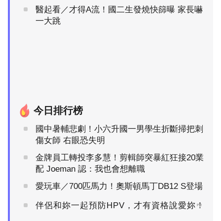
醫起看／才得A流！國二生發燒快篩曝 家長嚇
一大跳
今日排行榜
國中暑輔悲劇！小六升國一男學生折斷掃把刺
傷女師 右眼恐失明
金牌員工轉投李多慧！剪輯師突暴紅狂接20業
配 Joeman 認：我也會想離職
愛玩車／700匹馬力！奧斯頓馬丁DB12 S登場
伴侶和妳一起預防HPV，才有資格說愛妳！
PR