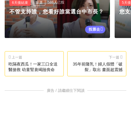
586人已投
6天後結束
單選
5天
不管支持誰，您看好誰當選台中市長？
您支
投票去
上一篇
下一篇
吃隔夜西瓜！一家三口全送
35年前隆乳！婦人假體「破
醫搶救 幼童腎衰竭險喪命
裂」取出 畫面超震撼
廣告 / 請繼續往下閱讀