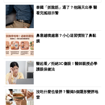
泰國「抓龍筋」通了？他隔天出事 醫
看完搖頭示警
鼻塞越噴越塞？小心這習慣毀了鼻黏
膜
醫起看／拒絕3C傷眼！醫師親授必學
護眼保健法
沒吃什麼也發胖？醫揭5個隱形變胖地
雷