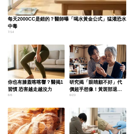
每天2000CC是錯的？醫師曝「喝水黃金公式」猛灌恐水
中毒
7/14
你也有膝蓋喀喀響？醫揭1
研究揭「眼睛顧不好」代
習慣 恐害越走越沒力
價超乎想像！黃斑部退化
8/6
6/23
恐引發鬱悶