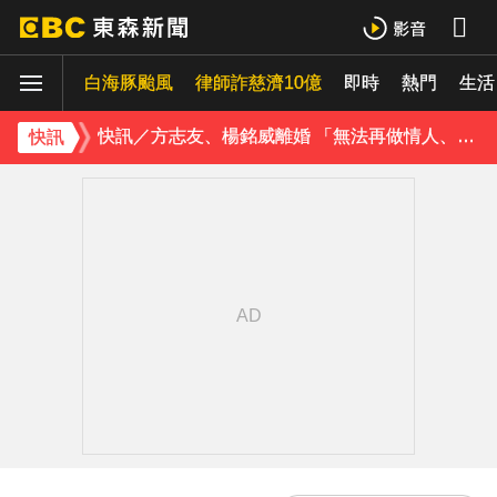
TWICE定延不續約！手寫信宣布離開JYP 簽新東家成邊佑錫師妹
白海豚颱風
律師詐慈濟10億
即時
熱門
生活
玉澤演巡演首站獻給台北！加碼「自拍+簽名會」 寵粉無極限
快訊／方志友、楊銘威離婚 「無法再做情人、永遠是家人」
快訊
富婆砸錢拍短劇塞60場吻戲！男星爆「開房被包養」 親上火線揭真相
SEVENTEEN勝寬、Dino同天入伍！玟奎9月服替代役
泰男團Dragon 5男星爆死訊！騎單車離家失聯 陳屍河中驚見「20公斤重物」
女星告別9年演藝圈！轉行當計程車司機 曝收入：比演員賺更多
蔡阿嘎陷爭議！蘿拉神隱19個月首發文 遭酸「詐騙集團回歸」回應了
下載東森App，隨時掌握天下大小事！