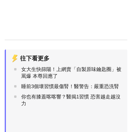
往下看更多
女大生快篩陽！上網賣「自製原味鑰匙圈」被
罵爆 本尊回應了
睡前3個壞習慣最傷腎！醫警告：嚴重恐洗腎
你也有膝蓋喀喀響？醫揭1習慣 恐害越走越沒
力