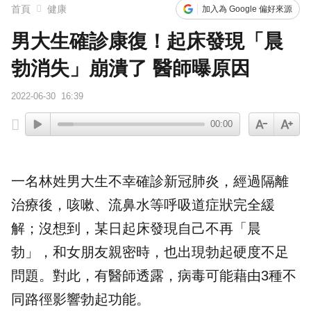
橋上懸掛5屍體！墨西哥小鎮爆慘案 居民嘆：晚上如鬼城
首頁
健康
加入為 Google 偏好來源
男大生確診康復！起床發現「晨
勃消失」崩潰了 醫師曝原因
2022-06-30
16:39
00:00
一名林姓男大生不幸確診新冠肺炎，經過隔離
治療後，咳嗽、流鼻水等呼吸道症狀完全緩
解；沒想到，某日起床發現自己不再「
晨
勃
」，和女朋友親密時，也出現勃起硬度不足
問題。對此，有醫師透露，病毒可能藉由3種不
同路徑影響勃起功能。