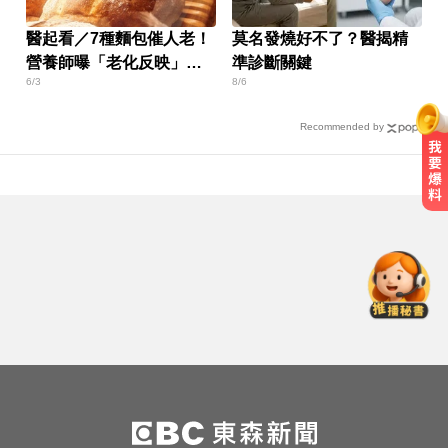
醫起看／7種麵包催人老！
莫名發燒好不了？醫揭精
營養師曝「老化反映」大
準診斷關鍵
6/3
8/6
魔王
Recommended by
6.4萬名股東注意！三商壽下市倒數
「千張大戶」還有245人
颱風假攻防！ 蔣不放假 沈嗆：公開
透明、標準一致
那斯達克啟動「全球交易時間」 美
股每日最長交易23小時
6.4萬名股東注意！三商壽下市倒數
「千張大戶」還有245人