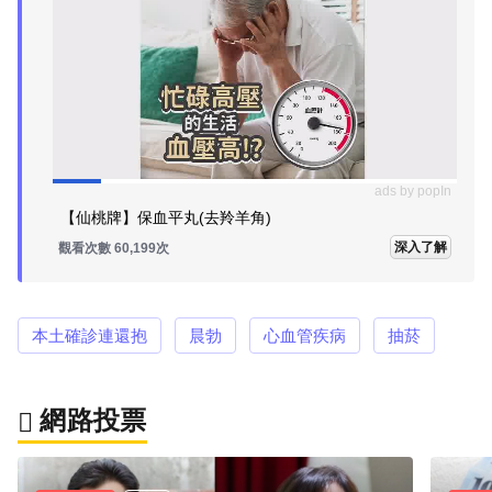
ads by popIn
【仙桃牌】保血平丸(去羚羊角)
深入了解
觀看次數 60,199次
本土確診連還抱
晨勃
心血管疾病
抽菸
網路投票