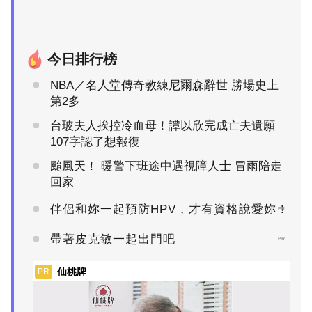
今日排行榜
NBA／名人堂傳奇教練尼爾森辭世 勝場史上
第2多
台玻夫人挨控冷血母！譚以欣完成亡夫遺願
107字認了想報復
颱風天！ 暖警下班途中遇視障人士 冒雨陪走
回家
伴侶和妳一起預防HPV，才有資格說愛妳！
PR
帶著皮克敏一起出門吧
PR
仙桃牌
PR