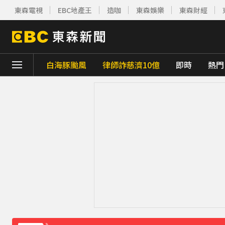
東森電視
EBC地產王
造咖
東森娛樂
東森財經
白海豚颱風
律師詐慈濟10億
即時
熱門
下載東森App，隨時掌握天下大小事！
獨家／碰碰碰！「伍萬、六筒、八條」從天降
貨車失控撞上民宅 車頭撞凹駕駛傷重不治
《理財達人秀》X 安聯投信免費講座報名中！搶