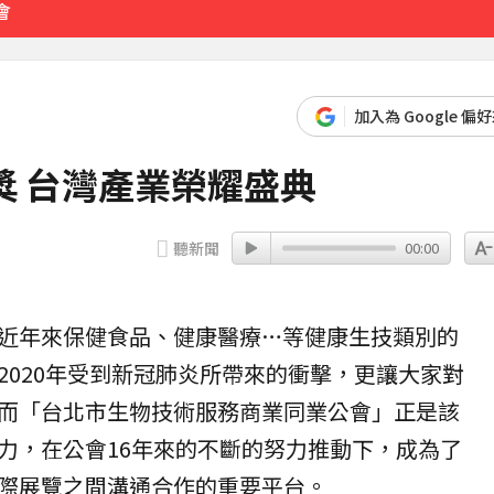
會
 險砸路過民眾
加入為 Google 偏
51分鐘前
大獎 台灣產業榮耀盛典
聽新聞
00:00
近年來保健食品、健康醫療…等健康生技類別的
2020年受到新冠肺炎所帶來的衝擊，更讓大家對
而「台北市生物技術服務商業同業公會」正是該
力，在公會16年來的不斷的努力推動下，成為了
際展覽之間溝通合作的重要平台。