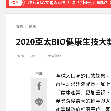
埃及知名女星涉販毒！ 遭「判死刑」震撼社
快訊
下載東森App，隨時掌握天下大小事！
獨家／碰碰碰！「伍萬、六筒、八條」從天降
首頁
健康
2020亞太BIO健康生技
2020-06-09
11:01
東森新聞
分享
全球人口高齡化的趨勢，
市場需求逐漸成長，加上
「健康產業」更加重視。
產業背後最大的推手與助
產業與政府相關單位、國