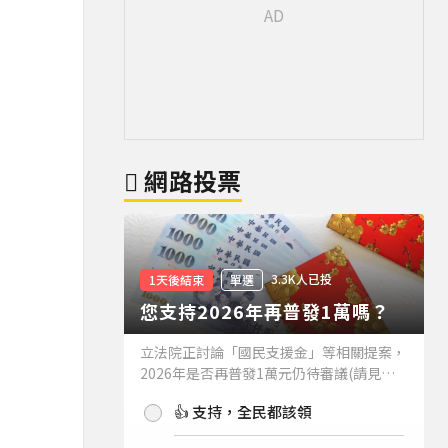
網路投票
3.3K人已投
1天後結束
單選
您支持2026年再普發1萬嗎？
立法院正討論「國民支援金」等相關提案，
2026年是否再普發1萬元仍待審議(請見下
方新聞)。如果2026年再普發1萬元，你支
👍 支持，全民都該領
持嗎？