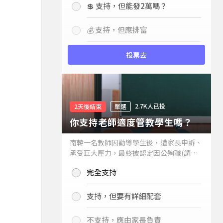
💲 支持，但能發2萬嗎？
💰 支持，但應排富
投票去
2.7K人已投
2天後結束
單選
你支持老師適度管教學生嗎？
南韓一名教師因勸導學生後，遭家長申訴、
承受巨大壓力，最終被認定因公殉職(請見
下列新聞)，引發外界關注教師教權。請問
完全支持
你支持老師適度管教學生嗎？
支持，但要有詳細配套
不支持，應由家長負責