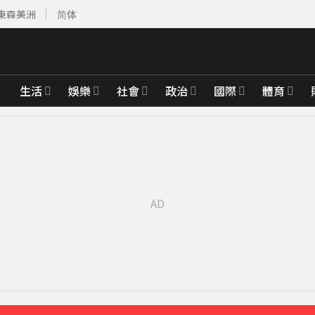
東森美洲
简体
生活
娛樂
社會
政治
國際
體育
 險砸路過民眾
51分鐘前
56分鐘前
先卡位 2027