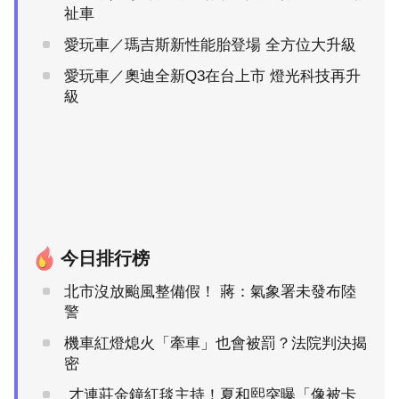
祉車
愛玩車／瑪吉斯新性能胎登場 全方位大升級
愛玩車／奧迪全新Q3在台上市 燈光科技再升
級
今日排行榜
北市沒放颱風整備假！ 蔣：氣象署未發布陸
警
機車紅燈熄火「牽車」也會被罰？法院判決揭
密
才連莊金鐘紅毯主持！夏和熙突曝「像被卡