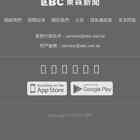
學院爆黑幕
NBA／名人堂傳奇教練尼爾森辭世
聯絡我們
新聞自律
關於我們
公告
隱私權政策
常見問題
勝場史上第2多
業務行銷合作：
service@ebc.net.tw
用戶服務：
service@ebc.net.tw
Copyright © 2024
EBC