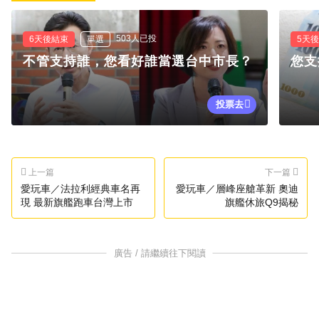
503人已投
6天後結束
單選
5天
不管支持誰，您看好誰當選台中市長？
您支
投票去
上一篇
下一篇
愛玩車／法拉利經典車名再
愛玩車／層峰座艙革新 奧迪
現 最新旗艦跑車台灣上市
旗艦休旅Q9揭秘
廣告 / 請繼續往下閱讀