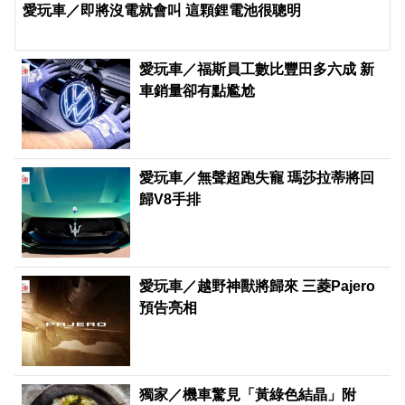
愛玩車／即將沒電就會叫 這顆鋰電池很聰明
愛玩車／福斯員工數比豐田多六成 新
車銷量卻有點尷尬
愛玩車／無聲超跑失寵 瑪莎拉蒂將回
歸V8手排
愛玩車／越野神獸將歸來 三菱Pajero
預告亮相
獨家／機車驚見「黃綠色結晶」附