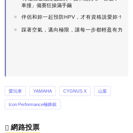
車撞」備賽狂操滿手繭
伴侶和妳一起預防HPV，才有資格說愛妳！
PR
踩著空氣，邁向極限，讓每一步都輕盈有力
PR
愛玩車
YAMAHA
CYGNUS X
山葉
Icon Performance極鋒銀
網路投票