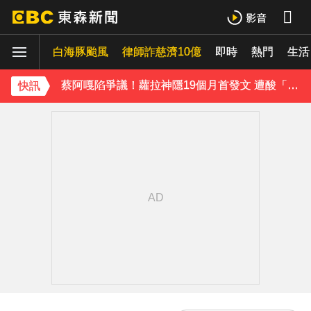
女星告別9年演藝圈！轉行當計程車司機 曝收入：比演員賺更多
白海豚颱風
律師詐慈濟10億
即時
熱門
生活
蔡阿嘎陷爭議！蘿拉神隱19個月首發文 遭酸「詐騙集團回歸」回應了
快訊
肥大叔猝逝5天！原訂明直播說明突喊卡 團隊忍痛曝原因
下載東森App，隨時掌握天下大小事！
SEVENTEEN勝寬、Dino同天入伍！玟奎9月服替代役