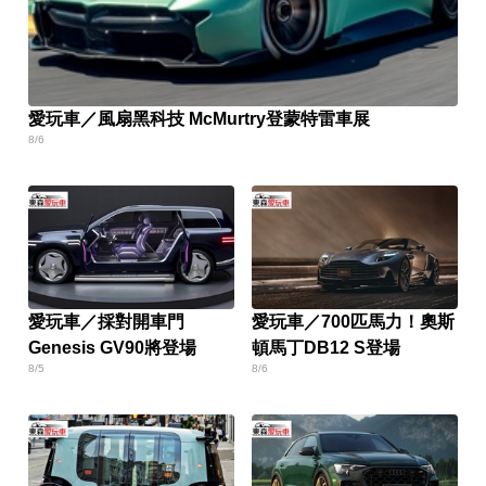
愛玩車／風扇黑科技 McMurtry登蒙特雷車展
8/6
愛玩車／採對開車門
愛玩車／700匹馬力！奧斯
Genesis GV90將登場
頓馬丁DB12 S登場
8/5
8/6