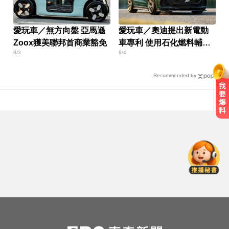
愛玩車／無方向盤 亞馬遜
愛玩車／奧迪提出新電動
Zoox獲美聯邦首商業豁免
車專利 使用石化燃料輔助
8/3
8/4
加熱
Recommended by
女兵遭集體性侵數小時！英國軍事
學院爆黑幕
NBA／名人堂傳奇教練尼爾森辭世
勝場史上第2多
八點檔女神美照遭放大腳趾！被酸
「暗沉皺褶」本人無奈回應
女兵遭集體性侵數小時！英國軍事