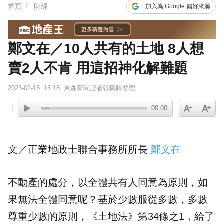
首頁
財經
加入為 Google 偏好來源
鄭文在／10人共有的土地 8人想
賣2人不肯 用這招神化解難題
2023-02-16
16:18
東森新聞記者張琬聆整理
00:00
文／
正業
地政士
聯合事務所所長
鄭文在
不動產的處分，以全體
共有人
同意為原則，如
果無法全體同意呢？基於少數服從多數，多數
尊重少數的原則，《土地法》第34條之1，給了