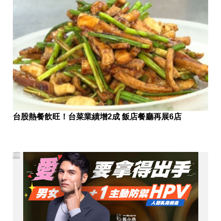
台股熱餐飲旺！台菜業績增2成 飯店餐廳再展6店
PR