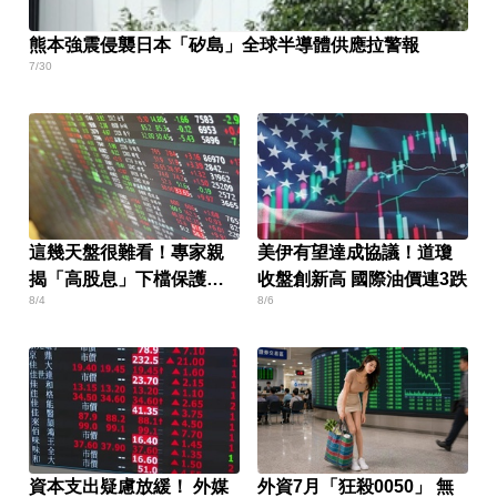
熊本強震侵襲日本「矽島」全球半導體供應拉警報
7/30
這幾天盤很難看！專家親
美伊有望達成協議！道瓊
揭「高股息」下檔保護真
收盤創新高 國際油價連3跌
8/4
8/6
面目
資本支出疑慮放緩！ 外媒
外資7月「狂殺0050」 無