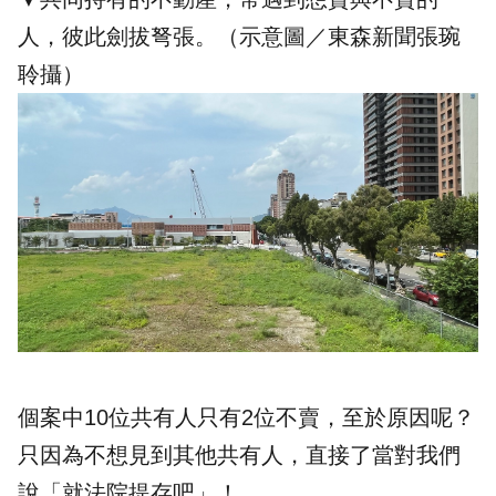
人，彼此劍拔弩張。（示意圖／
東森新聞
張琬
聆攝）
個案中10位共有人只有2位不賣，至於原因呢？
只因為不想見到其他共有人，直接了當對我們
說「就
法院提存
吧」！