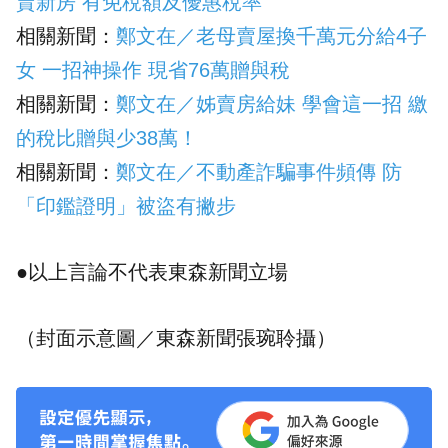
賣新房 有免稅額及優惠稅率
相關新聞：
鄭文在／老母賣屋換千萬元分給4子
女 一招神操作 現省76萬贈與稅
相關新聞：
鄭文在／姊賣房給妹 學會這一招 繳
的稅比贈與少38萬！
相關新聞：
鄭文在／不動產詐騙事件頻傳 防
「印鑑證明」被盜有撇步
●以上言論不代表東森新聞立場
（封面示意圖／
東森新聞
張琬聆攝）