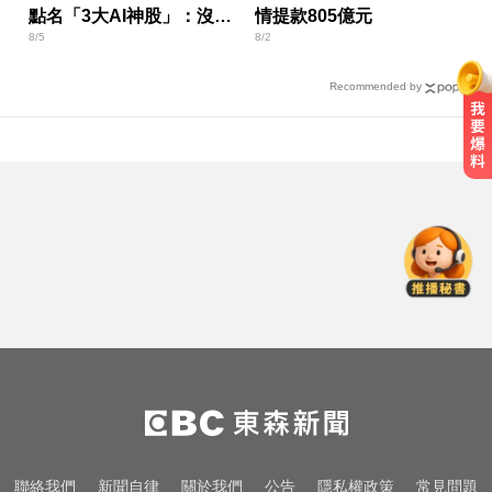
點名「3大AI神股」：沒它
情提款805億元
8/5
8/2
不行
Recommended by
滿臉痘痘好不了？醫生揭三大飲食
地雷
國3死亡車禍！爆胎停內線遭高速追
撞 妻死車內夫送醫
白海豚路徑偏西修正！週末豪雨炸
北部「紫到發白」
滿臉痘痘好不了？醫生揭三大飲食
地雷
國3死亡車禍！爆胎停內線遭高速追
聯絡我們
新聞自律
關於我們
公告
隱私權政策
常見問題