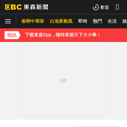
曾號召反女權集會！36歲網紅陳屍住處 死因待查
衝啊中華隊
白海豚颱風
即時
熱門
生活
娛
下載東森App，隨時掌握天下大小事！
《理財達人秀》X 安聯投信免費講座報名中！搶先卡位 2027
快訊