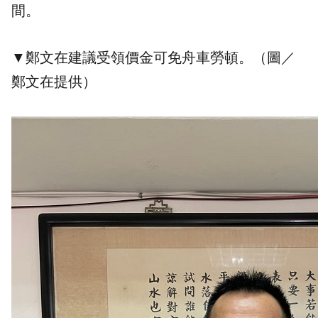
間。
▼鄭文在建議受領價金可免舟車勞頓。（圖／
鄭文在
提供）