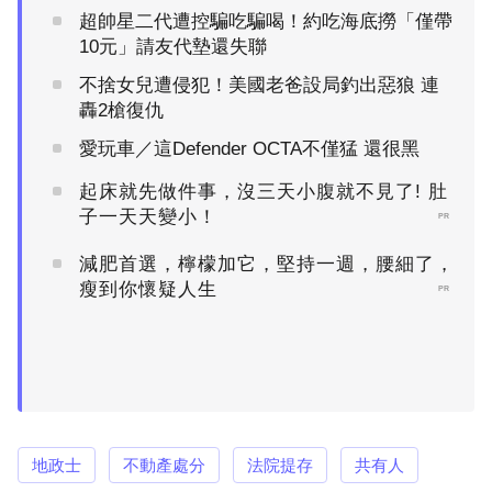
超帥星二代遭控騙吃騙喝！約吃海底撈「僅帶
10元」請友代墊還失聯
不捨女兒遭侵犯！美國老爸設局釣出惡狼 連
轟2槍復仇
愛玩車／這Defender OCTA不僅猛 還很黑
起床就先做件事，沒三天小腹就不見了! 肚
子一天天變小！
PR
減肥首選，檸檬加它，堅持一週，腰細了，
瘦到你懷疑人生
PR
地政士
不動產處分
法院提存
共有人