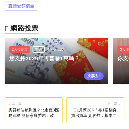
直接受領價金
網路投票
2.5K人已投
2天後結束
單選
3天
您支持2026年再普發1萬嗎？
你支
投票去
上一篇
下一篇
房貸補貼補到誰？北市僅3區
OL月薪28K「靠1招翻身」
易達標 雙薪家庭委屈：鼓勵
買房買車 她羨炸：根本二次
離婚嗎
投胎