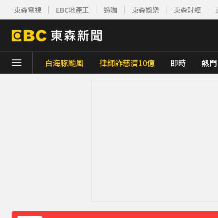
東森電視
EBC地產王
造咖
東森娛樂
東森財經
白海豚颱風
律師詐慈濟10億
即時
熱門
下載東森App，隨時掌握天下大小事！
東森深度周報／出國毛孩怎麼辦 桃機寵物旅