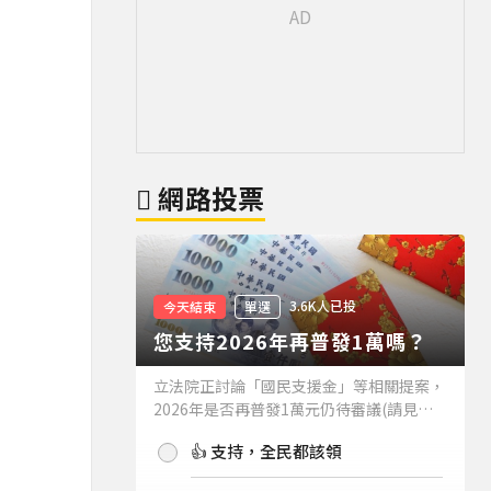
網路投票
3.6K人已投
今天結束
單選
您支持2026年再普發1萬嗎？
立法院正討論「國民支援金」等相關提案，
2026年是否再普發1萬元仍待審議(請見下
方新聞)。如果2026年再普發1萬元，你支
👍 支持，全民都該領
持嗎？