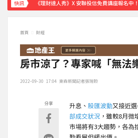
《理財達人秀》X 安聯投信免費講座報名中！搶
快訊
下載東森App，隨時掌握天下大小事！
東森深度周報／出國毛孩怎麼辦 桃機寵物旅
首頁
財經
房市涼了？專家喊「無法
2022-09-30
17:04
東森新聞記者張琬聆
分享
升息
、
股匯波動
又接近選
部成交狀況
，雖較8月微
市場將有3大趨勢，各為
勤看屋但緩出價。