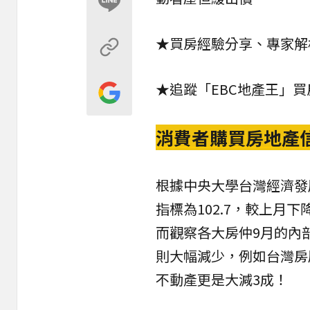
★
買房經驗分享、專家解
★追蹤「EBC地產王」
消費者購買房地產
根據
中央大學台灣經濟發
指標為102.7，較上月
而觀察各大房仲9月的內
則大幅減少，例如
台灣房
不動產
更是大減3成！