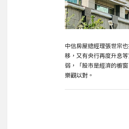
中信房屋總經理張世宗也
移，又有央行再度升息等
弱，「
股市
是經濟的櫥窗
樂觀以對。