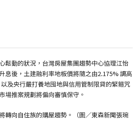
心鬆動的狀況，台灣房屋集團趨勢中心協理江怡
息後，土建融利率地板價將隨之由2.175% 調高
升，以及央行嚴打養地囤地與信用管制限貸的緊箍咒
市場推案規劃將偏向審慎保守。
將轉向
自住
族的購屋趨勢。（圖／
東森新聞
張琬