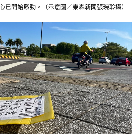
心已開始鬆動。（示意圖／
東森新聞
張琬聆攝）