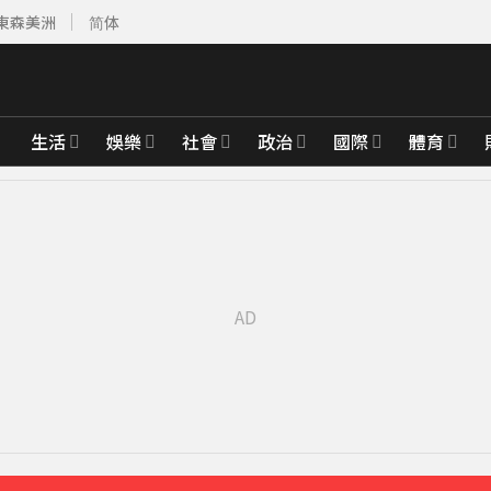
東森美洲
简体
生活
娛樂
社會
政治
國際
體育
館應運而生
4分鐘前