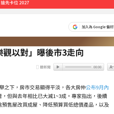
先卡位 2027
館應運而生
加入為 Google 偏
4分鐘前
樂觀以對」曝後市3走向
聽新聞
00:00
舉之下，房市交易顯得平淡，各大房仲
公布9月內
增，但與去年相比已大減1~3成。專家指出，後續
捨預售屋改買成屋、降低預算買
低總價
產品，以及