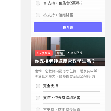
💲 支持，但能發2萬嗎？
💰 支持，但應排富
投票去
2.8K人已投
1天後結束
單選
你支持老師適度管教學生嗎？
南韓一名教師因勸導學生後，遭家長申訴、
承受巨大壓力，最終被認定因公殉職(請見
下列新聞)，引發外界關注教師教權。請問
完全支持
你支持老師適度管教學生嗎？
支持，但要有詳細配套
不支持，應由家長負責