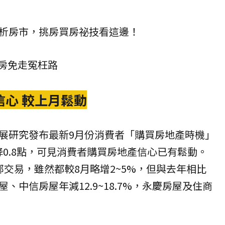
析房市，挑房買房祕技看這邊！
買房免走冤枉路
信心 較上月鬆動
展研究
發布最新9月份消費者「
購買房地產時機
」
下降0.8點，可見消費者購買房地產信心已有鬆動。
部交易，雖然都較8月略增2~5%，但與去年相比
屋
、
中信房屋
年減12.9~18.7%，
永慶房屋
及
住商