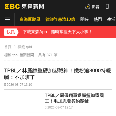
下載東森App，隨時掌握天下大小事！
白海豚颱風
律師詐慈濟10億
即時
熱門
MLB／大谷10局致勝安當救世主！道奇險勝響尾蛇終止7連敗
生活
下載東森App，隨時掌握天下大小事！
快訊
MLB／大谷10局致勝安當救世主！道奇險勝響尾蛇終止7連敗
首頁
標籤 tpbl
標籤 tpbl 相關新聞 │ 共有
371
筆
TPBL／林庭謙重磅加盟戰神！鐵粉追3000特報
喊：不加班了
2026-08-07 13:10
TPBL／周儀翔重返職籃加盟國
王！毛加恩曝簽約關鍵
2026-08-07 12:17