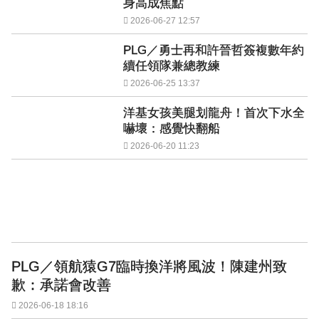
身高成焦點
2026-06-27 12:57
PLG／勇士再和許晉哲簽複數年約
續任領隊兼總教練
2026-06-25 13:37
洋基女孩美腿划龍舟！首次下水全
嚇壞：感覺快翻船
2026-06-20 11:23
PLG／領航猿G7臨時換洋將風波！陳建州致
歉：承諾會改善
2026-06-18 18:16