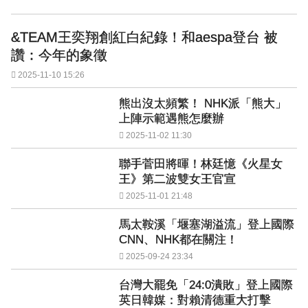
&TEAM王奕翔創紅白紀錄！和aespa登台 被
讚：今年的象徵
2025-11-10 15:26
熊出沒太頻繁！ NHK派「熊大」
上陣示範遇熊怎麼辦
2025-11-02 11:30
聯手菅田將暉！林廷憶《火星女
王》第二波雙女王官宣
2025-11-01 21:48
馬太鞍溪「堰塞湖溢流」登上國際
CNN、NHK都在關注！
2025-09-24 23:34
台灣大罷免「24:0潰敗」登上國際
英日韓媒：對賴清德重大打擊