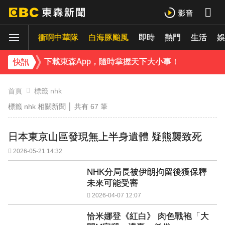
下載東森App，隨時掌握天下大小事！
衝啊中華隊
白海豚颱風
即時
熱門
生活
《理財達人秀》X 安聯投信免費講座報名中！搶先卡位 2027
娛
下載東森App，隨時掌握天下大小事！
快訊
《理財達人秀》X 安聯投信免費講座報名中！搶先卡位 2027
首頁
標籤 nhk
標籤 nhk 相關新聞 │ 共有
67
筆
日本東京山區發現無上半身遺體 疑熊襲致死
2026-05-21 14:32
NHK分局長被伊朗拘留後獲保釋
未來可能受審
2026-04-07 12:07
恰米娜登《紅白》 肉色戰袍「大