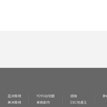
亞洲衛視
YOYO幼兒園
造咖
東
美洲衛視
東森創作
EBC地產王