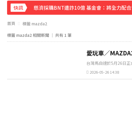
慈濟採購BNT遭詐10億 基金會：將全力配
快訊
《理財達人秀》X 安聯投信免費講座報名中！搶
首頁
標籤 mazda2
下載東森App，隨時掌握天下大小事！
標籤 mazda2 相關新聞 │ 共有
1
筆
菲律賓外海規模5.8強震！首都馬尼拉震感明
愛玩車／MAZD
台灣馬自達於5月26日正
2026-05-26 14:38