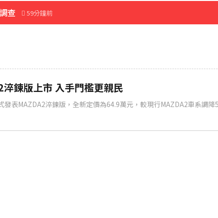
合調查
59分鐘前
先卡位 2027
顯
8分鐘前
A2淬鍊版上市 入手門檻更親民
式發表MAZDA2淬鍊版，全新定價為64.9萬元，較現行MAZDA2車系調降