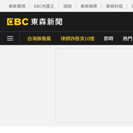
東森電視
EBC地產王
造咖
東森娛樂
東森財經
白海豚颱風
律師詐慈濟10億
即時
熱門
下載東森App，隨時掌握天下大小事！
菲律賓外海規模5.8強震！首都馬尼拉震感明
7千元外套竟用100%豬皮 內行揭真相：其
今立秋拚轉運！命理師點名「6生肖」：把握