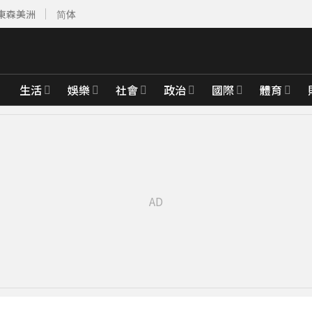
東森美洲
简体
生活
娛樂
社會
政治
國際
體育
顯
8分鐘前
實很常見
30分鐘前
黃金7天
57分鐘前