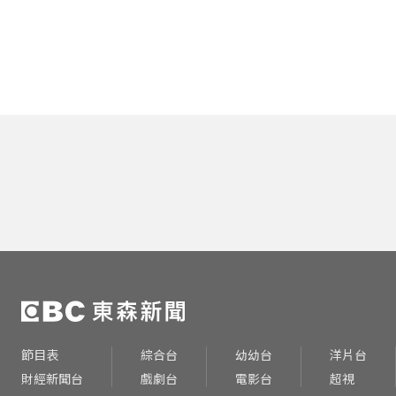
節目表
綜合台
幼幼台
洋片台
財經新聞台
戲劇台
電影台
超視