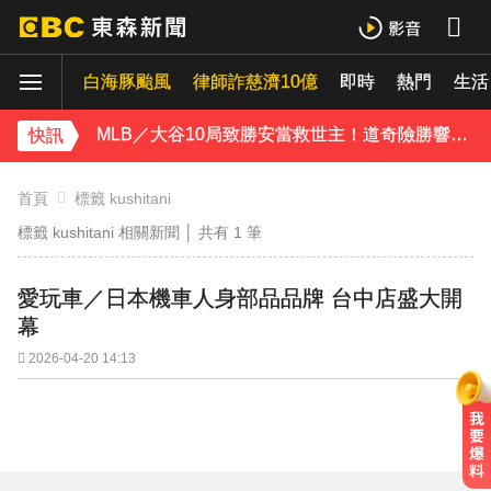
MLB／大谷10局致勝安當救世主！道奇險勝響尾蛇終止7連敗
白海豚颱風
下載東森App，隨時掌握天下大小事！
律師詐慈濟10億
即時
熱門
生活
MLB／大谷10局致勝安當救世主！道奇險勝響尾蛇終止7連敗
快訊
首頁
標籤 kushitani
標籤 kushitani 相關新聞 │ 共有
1
筆
愛玩車／日本機車人身部品品牌 台中店盛大開
幕
2026-04-20 14:13