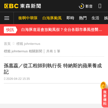
別驚慌！今14:30分發「演習預告」訊息 下週正式登場
白海豚外圍雲系發威！7縣市大雨特報 警戒範圍一次看
衝啊中華隊
白海豚颱風
即時
熱門
生活
娛
白海豚進逼會放颱風假？全台各縣市暴風侵襲率曝
快訊
《理財達人秀》X 安聯投信免費講座報名中！搶先卡位 2027
首頁
標籤 johnternus
標籤 johnternus 相關新聞 │ 共有
1
筆
下載東森App，隨時掌握天下大小事！
別驚慌！今14:30分發「演習預告」訊息 下週正式登場
孫嘉蕊／從工程師到執行長 特納斯的蘋果養成
記
2026-04-22 15:35