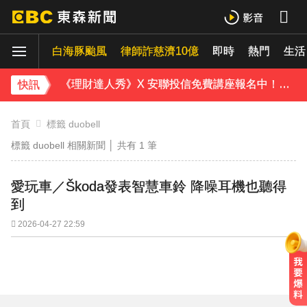
父親節注意！台中清水明晚「送肉粽」 漁火節遊客恐迎煞
白海豚颱風
證交所新規下周起實施 處置撮合時間縮短為2分鐘
律師詐慈濟10億
即時
熱門
生活
《理財達人秀》X 安聯投信免費講座報名中！搶先卡位 2027
快訊
下載東森App，隨時掌握天下大小事！
首頁
標籤 duobell
標籤 duobell 相關新聞 │ 共有
1
筆
白海豚最新暴風侵襲率出爐 2地飆破5成
愛玩車／Škoda發表智慧車鈴 降噪耳機也聽得
到
2026-04-27 22:59