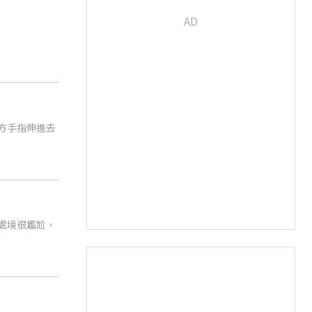
方手指伸進去
處境很尷尬，