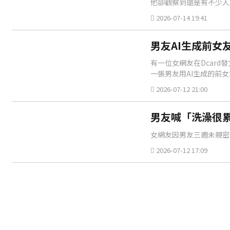
他卻觀察到還是有不少人
2026-07-14 19:41
男友AI生成前女
有一位女網友在Dcar
一張男友用AI生成的前
2026-07-12 21:00
男友喊「洗澡很
女網友因男友三週未親密
2026-07-12 17:09