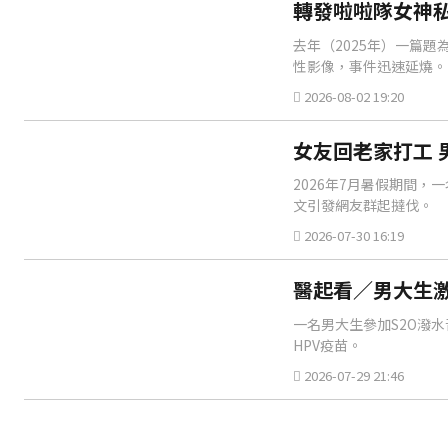
轉發啦啦隊女神私
去年（2025年）一篇題
性影像，事件迅速延燒。
2026-08-02 19:20
女友回老家打工
2026年7月暑假期間
文引發網友群起撻伐。
2026-07-30 16:19
醫起看／男大生激
一名男大生參加S2O潑
HPV疫苗。
2026-07-29 21:46