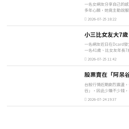
一名女網友分享自己的感
多年心願，她竟主動說服
2026-07-25 18:22
小三比女友大7歲
一名網友近日在Dcard
一名41歲、比女友年長
2026-07-25 11:42
股票賣在「阿呆
台股行情近期劇烈震盪，
谷」，因此少賺不少錢，
2026-07-24 19:37