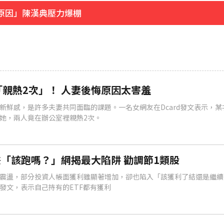
實原因」陳漢典壓力爆棚
運
46分鐘前
親熱2次」！ 人妻後悔原因太害羞
新鮮感，是許多夫妻共同面臨的課題。一名女網友在Dcard發文表示，某
她，兩人竟在辦公室裡親熱2次。
賺「該跑嗎？」網揭最大陷阱 勸調節1類股
震盪，部分投資人帳面獲利雖顯著增加，卻也陷入「該獲利了結還是繼續
d 發文，表示自己持有的ETF都有獲利