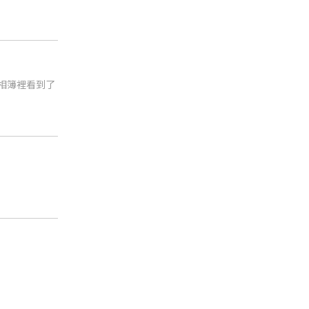
相簿裡看到了