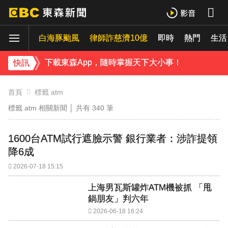
7千元外套竟用100%豬皮 內行揭真相：其實很常見
白海豚颱風
律師詐慈濟10億
即時
熱門
《理財達人秀》X 安聯投信免費講座報名中！搶先卡位 2027
生活
下載東森App，隨時掌握天下大小事！
快訊
菲律賓外海規模5.8強震！首都馬尼拉震感明顯
首頁
標籤 atm
標籤 atm 相關新聞 │ 共有
340
筆
1600台ATM試行遮臉示警 銀行業者：涉詐提領
降6成
2026-07-18 15:15
上海男瓦斯罐炸ATM機被抓 「甩
鍋朋友」判六年
2026-06-18 16:24