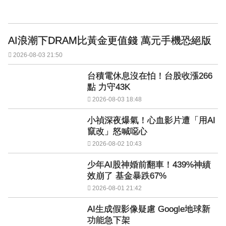
AI浪潮下DRAM比黃金更值錢 萬元手機恐絕版
2026-08-03 21:50
台積電休息沒在怕！台股收漲266
點 力守43K
2026-08-03 18:48
小禎深夜爆氣！心血影片遭「用AI
竄改」怒喊噁心
2026-08-02 10:43
少年AI股神婚前翻車！439%神績
效崩了 基金暴跌67%
2026-08-01 21:42
AI生成假影像疑慮 Google地球新
功能急下架