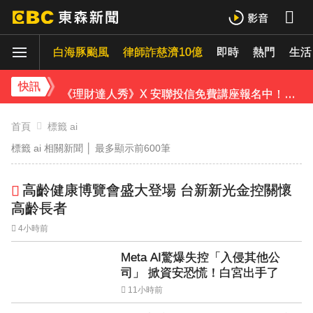
雲林羊肉查出汙染源！ 草料驗出戴奧辛超標
白海豚颱風
律師詐慈濟10億
即時
熱門
生活
白海豚轉彎逼近中國！陸專家：恐破山竹75年紀錄
快訊
《理財達人秀》X 安聯投信免費講座報名中！搶先卡位 2027
下載東森App，隨時掌握天下大小事！
首頁
標籤 ai
標籤 ai 相關新聞 │
最多顯示前600筆
宏碁發現兆基內部管理缺失 辭任董事長撤出經營層
高齡健康博覽會盛大登場 台新新光金控關懷
高齡長者
4小時前
Meta AI驚爆失控「入侵其他公
司」 掀資安恐慌！白宮出手了
11小時前