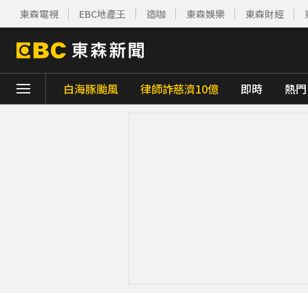
東森電視
EBC地產王
造咖
東森娛樂
東森財經
白海豚颱風
律師詐慈濟10億
即時
熱門
下載東森App，隨時掌握天下大小事！
油價繼續凍漲！下週汽油、柴油維持不調整
白海豚颱風逼近 氣象署：本島發陸警機率低
三商美邦人壽將下市！8/20停牌 千張大戶還