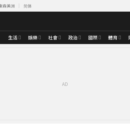
東森美洲
简体
生活
娛樂
社會
政治
國際
體育
6分鐘前
17分鐘前
有252人
36分鐘前