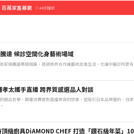
醫 百萬家畜暴斃
44分鐘前
先卡位 2027
臨門
騰遠 候診空間化身藝術場域
術家張騰遠舉辦個展，透過跨界合作讓藝術走進生活，也讓中醫診所更有
歲
三浦孝太攜手直播 跨界質感選品人對談
6分鐘前
的選品哲學，顛覆消費者對直播帶貨的想像，並吸引日本品牌邀約，找來
。
級廚具DiAMOND CHEF 打造「鑽石級年菜」10