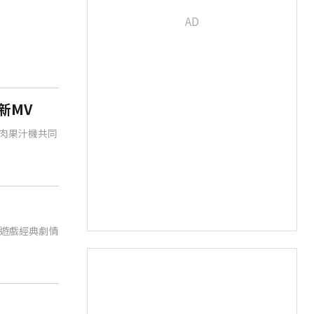
新MV
血肉果汁機共同
遊戲經典劇情