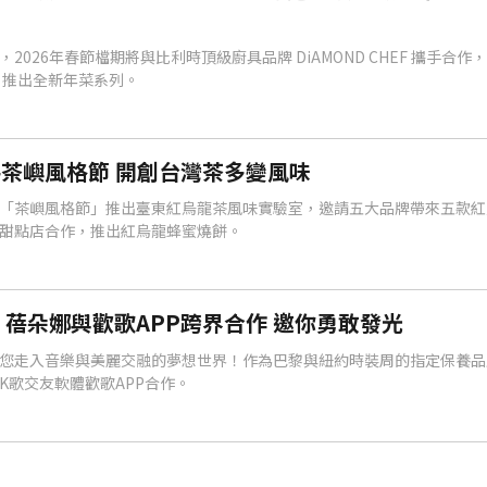
2026年春節檔期將與比利時頂級廚具品牌 DiAMOND CHEF 攜手合作
，推出全新年菜系列。
茶嶼風格節 開創台灣茶多變風味
「茶嶼風格節」推出臺東紅烏龍茶風味實驗室，邀請五大品牌帶來五款紅
甜點店合作，推出紅烏龍蜂蜜燒餅。
蓓朵娜與歡歌APP跨界合作 邀你勇敢發光
您走入音樂與美麗交融的夢想世界！作為巴黎與紐約時裝周的指定保養品
K歌交友軟體歡歌APP合作。