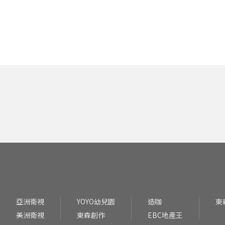
亞洲衛視
YOYO幼兒園
造咖
東
美洲衛視
東森創作
EBC地產王