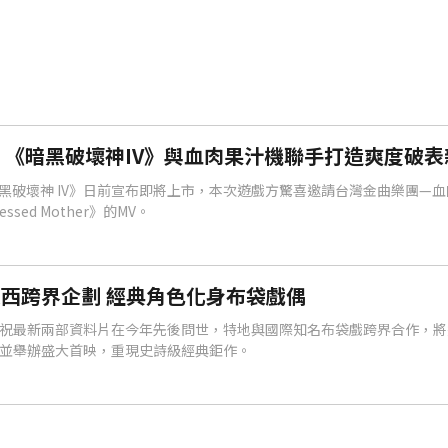
《暗黑破壞神IV》與血肉果汁機聯手打造爽度破表
黑破壞神 IV》日前宣布即將上市，本次遊戲方驚喜邀請台灣金曲樂團—
sed Mother》的MV。
西跨界企劃 經典角色化身布袋戲偶
祝最新兩部資料片在今年先後問世，特地與國際知名布袋戲跨界合作，將
並舉辦盛大首映，重現史詩級經典鉅作。