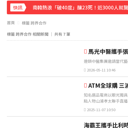
南韓熱浪「破40度」釀23死！近3000人就
快訊
《理財達人秀》X 安聯投信免費講座報名中！搶
首頁
標籤 跨界合作
《半澤直樹》男星宣布再婚！迎新生命雙喜
標籤 跨界合作 相關新聞 │ 共有
7
筆
涉製毒、跨國販毒！埃及女星被判死刑
馬光中醫攜手張
連鎖中醫集團邀請當代藝
美國抗癌網紅拒安寧！家屬證實死訊 得年26
2026-05-11 10:46
下載東森App，隨時掌握天下大小事！
ATM全球購 
油價繼續凍漲！下週汽油、柴油維持不調整
知名選品電商以眼光獨具
點人物山浦孝太聯手直播
2025-11-07 10:50
海霸王攜手比利時頂