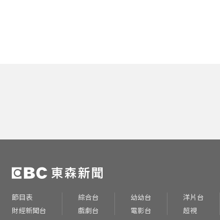
節目表
綜合台
幼幼台
洋片台
財經新聞台
戲劇台
電影台
超視