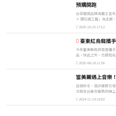
預購開跑
台菜龍頭品牌海霸王宣布，
× 鑽石級工藝」為主題
2025-10-15 17:12
臺東紅烏龍攜手
今年臺東縣政府首度攜手
品，除此之外，也跟知名
2025-08-18 11:56
當美麗遇上音樂！
這個秋冬，蓓朵娜將引領
次與全台最夯最熱的線上
2024-11-19 10:50