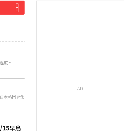
溫度。
日本格鬥界焦
/15早鳥