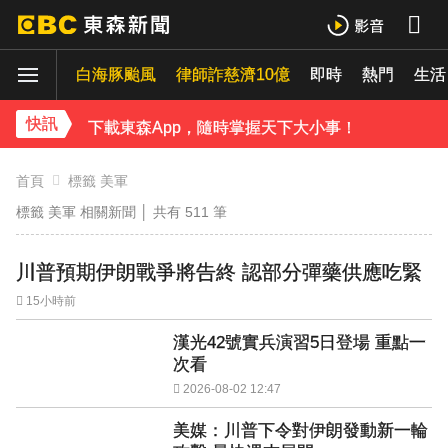
下載東森App，隨時掌握天下大小事！
白海豚颱風
律師詐慈濟10億
即時
熱門
生活
《理財達人秀》X 安聯投信免費講座報名中！搶先卡位 2027
下載東森App，隨時掌握天下大小事！
快訊
《理財達人秀》X 安聯投信免費講座報名中！搶先卡位 2027
首頁
標籤 美軍
標籤 美軍 相關新聞 │ 共有
511
筆
川普預期伊朗戰爭將告終 認部分彈藥供應吃緊
15小時前
漢光42號實兵演習5日登場 重點一
次看
2026-08-02 12:47
美媒：川普下令對伊朗發動新一輪