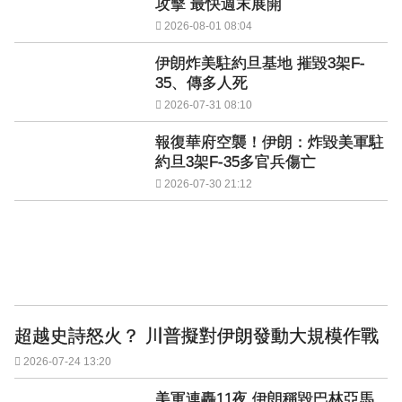
攻擊 最快週末展開
2026-08-01 08:04
伊朗炸美駐約旦基地 摧毀3架F-
35、傳多人死
2026-07-31 08:10
報復華府空襲！伊朗：炸毀美軍駐
約旦3架F-35多官兵傷亡
2026-07-30 21:12
超越史詩怒火？ 川普擬對伊朗發動大規模作戰
2026-07-24 13:20
美軍連轟11夜 伊朗稱毀巴林亞馬