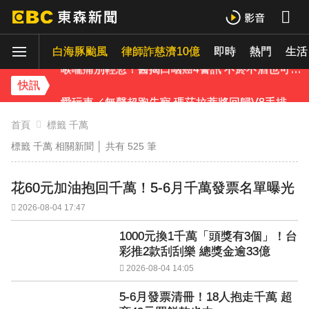
貨車失控撞上民宅 車頭撞凹駕駛傷重不治
白海豚颱風
律師詐慈濟10億
即時
熱門
生活
喉嚨痛別輕忽！醫揭口咽癌4警訊 不菸不酒也可能中招
快訊
愛玩車／無聲超跑失寵 瑪莎拉蒂將回歸V8手排
《理財達人秀》X 安聯投信免費講座報名中！搶先卡位 2027
首頁
標籤 千萬
標籤 千萬 相關新聞 │ 共有
525
筆
埃及知名女星涉販毒！ 遭「判死刑」震撼社會
花60元加油抱回千萬！5-6月千萬發票名單曝光
下載東森App，隨時掌握天下大小事！
2026-08-04 17:47
獨家／碰碰碰！「伍萬、六筒、八條」從天降 險砸路過民眾
1000元換1千萬「頭獎有3個」！台
彩推2款刮刮樂 總獎金逾33億
2026-08-04 14:05
5-6月發票清冊！18人抱走千萬 超