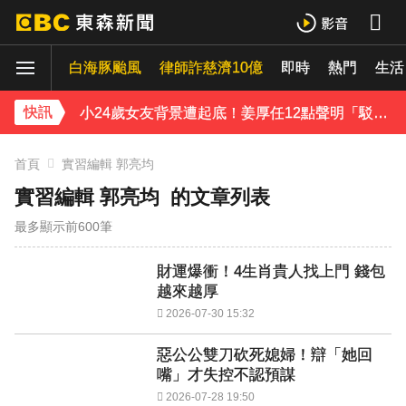
王子不倫粿粿判賠百萬！神隱9月「二度發聲」：行過死陰的幽谷
白海豚颱風
下載東森App，隨時掌握天下大小事！
律師詐慈濟10億
即時
熱門
生活
小24歲女友背景遭起底！姜厚任12點聲明「駁小三傳聞」：你在講三小？
快訊
首頁
實習編輯 郭亮均
實習編輯 郭亮均
的文章列表
最多顯示前600筆
財運爆衝！4生肖貴人找上門 錢包
越來越厚
2026-07-30 15:32
惡公公雙刀砍死媳婦！辯「她回
嘴」才失控不認預謀
2026-07-28 19:50