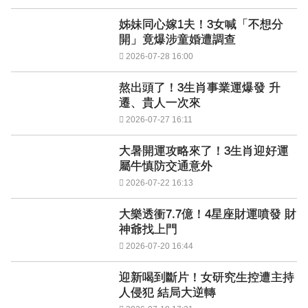
姊妹同心嫁1夫！3女喊「不想分
開」竟爆涉童婚遭調查
2026-07-28 16:00
熬出頭了！3生肖事業運爆發 升
遷、貴人一次來
2026-07-27 16:11
大暑開運攻略來了！3生肖迎好運
屬牛慎防交通意外
2026-07-22 16:13
大樂透衝7.7億！4星座財運噴發 財
神爺找上門
2026-07-20 16:44
迎新喝到斷片！女研究生控遭主持
人侵犯 結局大逆轉