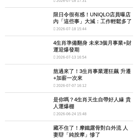
2026-07-18 17:31
限日令很有感！UNIQLO店員曝店
內「這些事」大減：工作輕鬆多了
2026-07-18 15:44
4生肖準備翻身 未來3個月事業+財
運迎爆發期
2026-07-13 16:54
熬過來了！3生肖事業運狂飆 升遷
+加薪一次來
2026-07-07 16:12
是你嗎？4生肖天生自帶好人緣 貴
人運爆棚
2026-06-24 15:48
藏不住了！摩鐵露骨對白外流 人
妻辯「純按摩」慘了