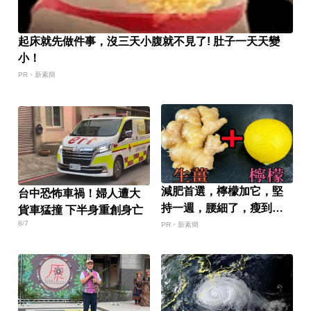
起床就先做件事，沒三天小腹就不見了! 肚子一天天變
小！
PR・新素簡
減肥首選，檸檬加它，堅
台中恐怖車禍！婦人遭大
持一週，腰細了，瘦到你
貨車猛撞 下半身重創身亡
懷疑人生
8/7
PR・新素簡