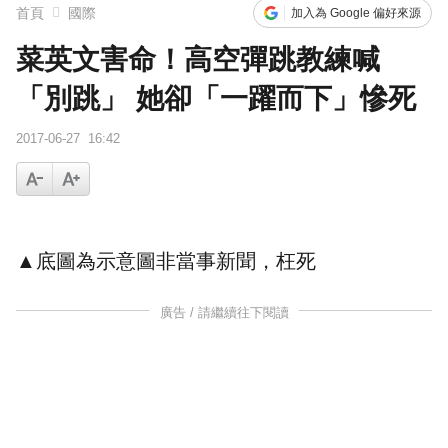
首頁
國際
加入為 Google 偏好來源
菜英文害命！高空彈跳教練喊
「別跳」 她卻「一躍而下」慘死
2017-06-27
16:42
▲底圖為示意圖非當事新聞，
枉死
廣告 / 請繼續往下閱讀