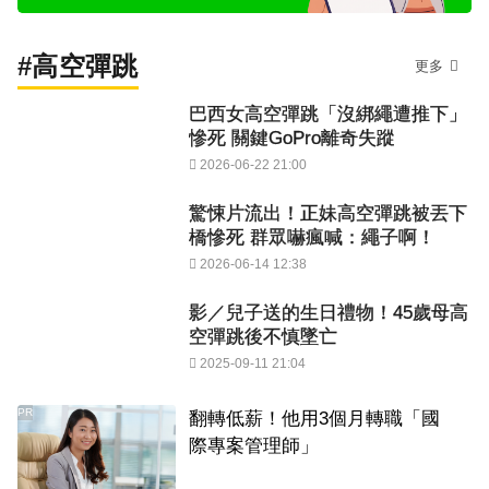
#高空彈跳
更多
巴西女高空彈跳「沒綁繩遭推下」
慘死 關鍵GoPro離奇失蹤
2026-06-22 21:00
驚悚片流出！正妹高空彈跳被丟下
橋慘死 群眾嚇瘋喊：繩子啊！
2026-06-14 12:38
影／兒子送的生日禮物！45歲母高
空彈跳後不慎墜亡
2025-09-11 21:04
PR
翻轉低薪！他用3個月轉職「國
際專案管理師」