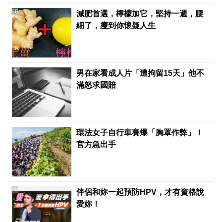
PR
減肥首選，檸檬加它，堅持一週，腰
細了，瘦到你懷疑人生
男在家看成人片「遭拘留15天」他不
滿怒求國賠
環法女子自行車賽爆「胸罩作弊」！
官方急出手
PR
伴侶和妳一起預防HPV，才有資格說
愛妳！