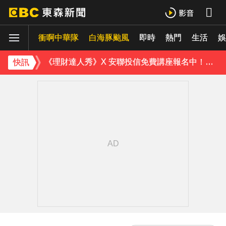
緯創股利2度延發史上首例 金管會說重話：考慮收回股務自辦
衝啊中華隊
行政院院區一早停電 原因找到了
白海豚颱風
即時
熱門
生活
娛
《理財達人秀》X 安聯投信免費講座報名中！搶先卡位 2027
快訊
97萬網紅「肥大叔」驟逝！2天前才開直播 最後身影曝光粉鼻酸
金牌員工轉投李多慧！剪輯師突暴紅狂接20業配 Joeman 認：我也會想離職
下載東森App，隨時掌握天下大小事！
防空演習登場！高雄街頭瞬間淨空 直擊畫面曝光