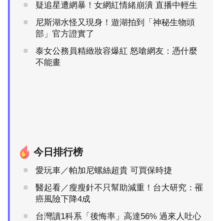
疑追星遭網暴！女網紅情緒崩潰 直播中輕生
尼斯湖水怪又現身！遊湖拍到「神秘生物頭
部」官方證實了
泰女公務員精緻妝容爆紅 怒嗆網友：憑什麼
不能畫
今日排行榜
愛玩車／帕加尼螺絲超貴 可買保時捷
醫起看／瘦瘦針不只幫助減重！台大研究：罹
癌風險下降4成
台灣讀1科系「後悔率」高達56% 過來人吐心