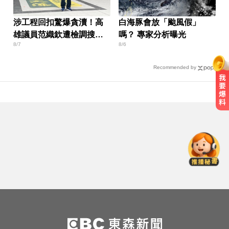
涉工程回扣驚爆貪瀆！高
白海豚會放「颱風假」
雄議員范織欽遭檢調搜索
嗎？ 專家分析曝光
8/7
8/6
偵訓
Recommended by
高雄夜班保全滑撞護欄 車停路邊
「折腰倒副駕」亡！
大腦過勞4警訊！頻忘這事恐是中風
前兆
MLB／李灝宇代打遭三振！老虎敗
給水手終止4連勝
高雄夜班保全滑撞護欄 車停路邊
「折腰倒副駕」亡！