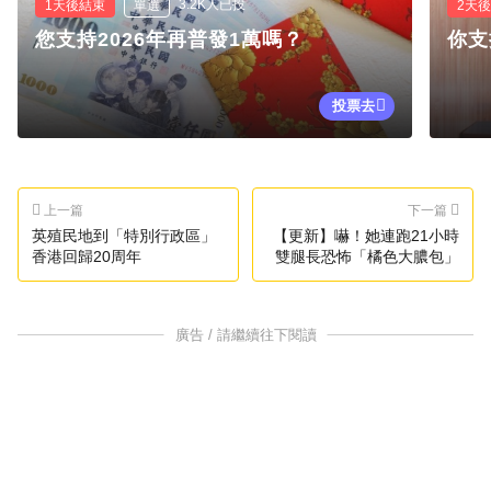
3.2K人已投
1天後結束
單選
2天
您支持2026年再普發1萬嗎？
你支
投票去
上一篇
下一篇
英殖民地到「特別行政區」
【更新】嚇！她連跑21小時
香港回歸20周年
雙腿長恐怖「橘色大膿包」
廣告 / 請繼續往下閱讀