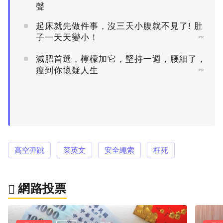
聲
起床就先做件事，沒三天小腹就不見了! 肚
子一天天變小！
PR
減肥首選，檸檬加它，堅持一週，腰細了，
瘦到你懷疑人生
PR
高空彈跳
菜英文
安全繩索
枉死
網路投票