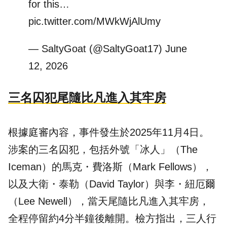
for this…
pic.twitter.com/MWkWjAlUmy
— SaltyGoat (@SaltyGoat17)
June
12, 2026
三名囚犯尾隨比凡進入其牢房
根據庭審內容，事件發生於2025年11月4日。
涉案的三名囚犯，包括外號「冰人」（The
Iceman）的馬克・費洛斯（Mark Fellows），
以及大衛・泰勒（David Taylor）與李・紐厄爾
（Lee Newell），當天尾隨比凡進入其牢房，
全程停留約4分半鐘後離開。檢方指出，三人行