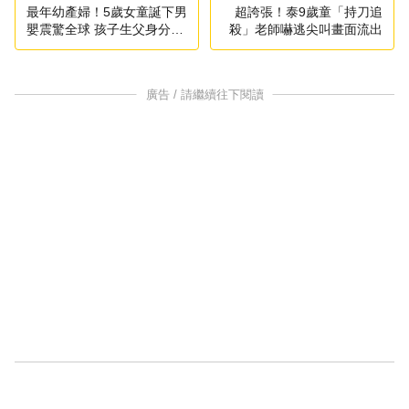
最年幼產婦！5歲女童誕下男
超誇張！泰9歲童「持刀追
嬰震驚全球 孩子生父身分至
殺」老師嚇逃尖叫畫面流出
今成謎
廣告 / 請繼續往下閱讀