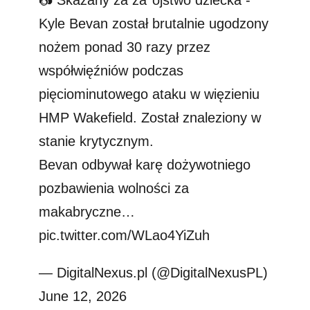
Kyle Bevan został brutalnie ugodzony
nożem ponad 30 razy przez
współwięźniów podczas
pięciominutowego ataku w więzieniu
HMP Wakefield. Został znaleziony w
stanie krytycznym.
Bevan odbywał karę dożywotniego
pozbawienia wolności za
makabryczne…
pic.twitter.com/WLao4YiZuh
— DigitalNexus.pl (@DigitalNexusPL)
June 12, 2026