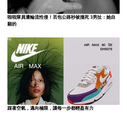
啦啦隊員遭輪流性侵！丟包公路秒被撞死 3男扯：她自
願的
PR
踩著空氣，邁向極限，讓每一步都輕盈有力