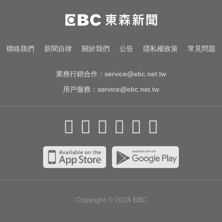
她砸錢演女主「60場吻戲狂伸舌」
男星硬撐拍完...慘下架
南韓影帝涉毒案後近況曝！劉亞仁
聯絡我們
新聞自律
關於我們
公告
隱私權政策
常見問題
親密照瘋傳 他高調示愛
業務行銷合作：
service@ebc.net.tw
用戶服務：
service@ebc.net.tw
Copyright © 2024
EBC