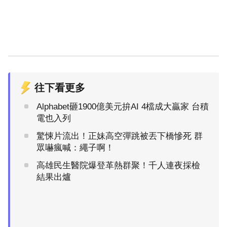
往下看更多
Alphabet砸1900億美元拚AI 4檔成大贏家 台積
電也入列
驚悚片流出！正妹高空彈跳被丟下橋慘死 群
眾嚇瘋喊：繩子啊！
高雄民生醫院爆登革熱群聚！千人連夜採檢
結果出爐