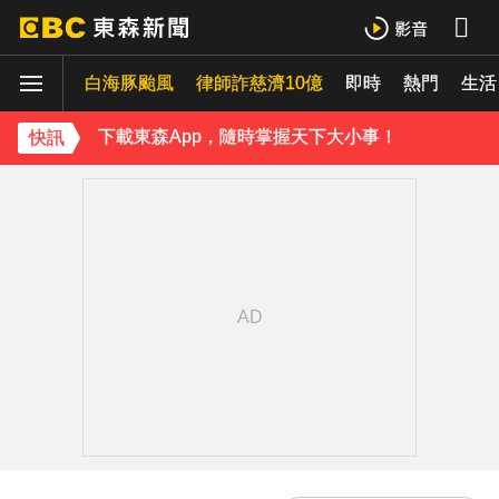
吳東諺結婚10年超寵妻！「主動帶娃」羨煞人妻女星 她認了：心很酸
白海豚颱風
律師詐慈濟10億
即時
熱門
八點檔女神美照遭放大腳趾！被酸「暗沉皺褶」本人無奈回應
生活
下載東森App，隨時掌握天下大小事！
快訊
42歲情色女星要結婚了！甜嫁「前職棒選手」浪漫告白：迅速奪走我的心