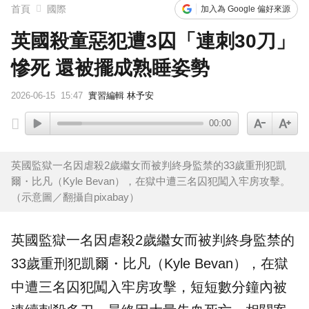
首頁
國際
加入為 Google 偏好來源
英國殺童惡犯遭3囚「連刺30刀」
慘死 還被擺成熟睡姿勢
2026-06-15
15:47
實習編輯 林予安
00:00
英國監獄一名因虐殺2歲繼女而被判終身監禁的33歲重刑犯凱
爾・比凡（Kyle Bevan），在獄中遭三名囚犯闖入牢房攻擊。
（示意圖／翻攝自pixabay）
英國
監獄
一名因虐殺2歲
繼女
而被判終身監禁的
33歲重刑犯凱爾・比凡（Kyle Bevan），在獄
中遭三名囚犯闖入
牢房
攻擊
，短短數分鐘內被