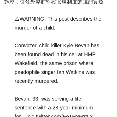
施壓，引發外界對監獄管理制度的強烈質疑。
⚠️WARNING: This post describes the
murder of a child.
Convicted child killer Kyle Bevan has
been found dead in his cell at HMP
Wakefield, the same prison where
paedophile singer Ian Watkins was
recently murdered.
Bevan, 33, was serving a life
sentence with a 28-year minimum
for…
pic.twitter.com/EoTHSwztL3