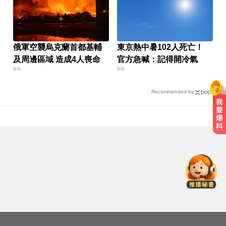
俄軍空襲烏克蘭首都基輔
東京熱中暑102人死亡！
及周邊區域 造成4人喪命
官方急喊：記得開冷氣
8/9
8/6
Recommended by
她砸錢演女主「60場吻戲狂伸舌」
男星硬撐拍完...慘下架
南韓影帝涉毒案後近況曝！劉亞仁
親密照瘋傳 他高調示愛
快訊／白海豚逼近！新竹縣尖石、
五峰「8校停課」