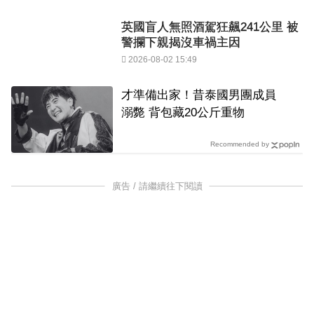
英國盲人無照酒駕狂飆241公里 被
警攔下親揭沒車禍主因
2026-08-02 15:49
才準備出家！昔泰國男團成員
溺斃 背包藏20公斤重物
Recommended by
廣告 / 請繼續往下閱讀