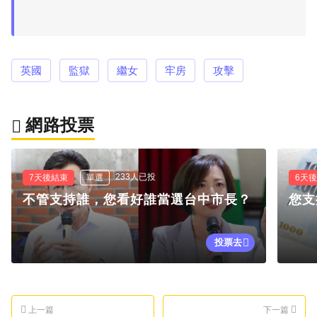
英國
監獄
繼女
牢房
攻擊
網路投票
233人已投
7天後結束
單選
6天
不管支持誰，您看好誰當選台中市長？
您支
投票去
上一篇
下一篇