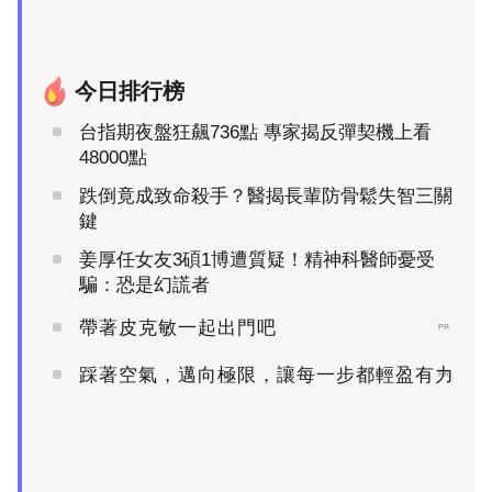
今日排行榜
台指期夜盤狂飆736點 專家揭反彈契機上看
48000點
跌倒竟成致命殺手？醫揭長輩防骨鬆失智三關
鍵
姜厚任女友3碩1博遭質疑！精神科醫師憂受
騙：恐是幻謊者
帶著皮克敏一起出門吧
PR
踩著空氣，邁向極限，讓每一步都輕盈有力
PR