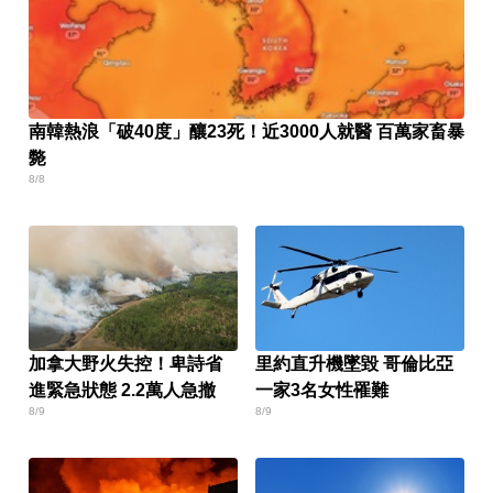
南韓熱浪「破40度」釀23死！近3000人就醫 百萬家畜暴
斃
8/8
加拿大野火失控！卑詩省
里約直升機墜毀 哥倫比亞
進緊急狀態 2.2萬人急撤
一家3名女性罹難
8/9
8/9