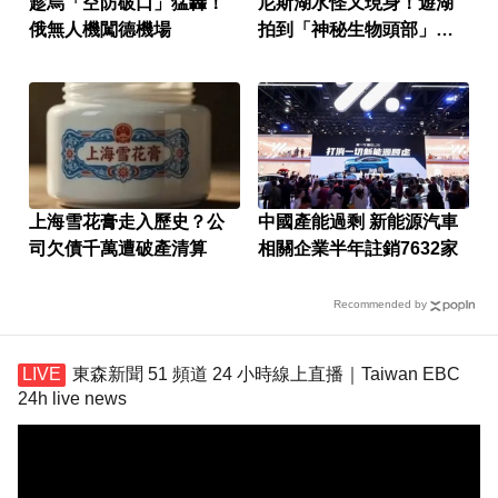
趁烏「空防破口」猛轟！
尼斯湖水怪又現身！遊湖
俄無人機闖德機場
拍到「神秘生物頭部」官
方證實了
上海雪花膏走入歷史？公
中國產能過剩 新能源汽車
司欠債千萬遭破產清算
相關企業半年註銷7632家
Recommended by
東森新聞 51 頻道 24 小時線上直播｜Taiwan EBC
24h live news