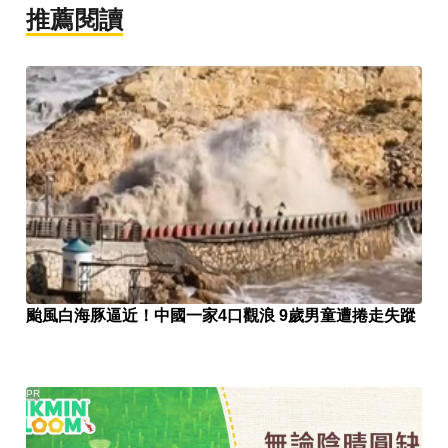
推薦閱讀
颱風白海豚逼近！中國一家4口觀浪 9歲男童遭捲走失蹤
PR