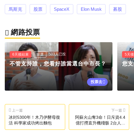
馬斯克
股票
SpaceX
Elon Musk
募股
網路投票
503人已投
6天後結束
單選
5天
不管支持誰，您看好誰當選台中市長？
您支
投票去
上一篇
下一篇
冰封5300年！木乃伊酵母復
阿蘇火山奪3命！日斥資4.4
活 科學家成功烤出麵包
億打撈直升機殘骸 2台人遺
體有望運出