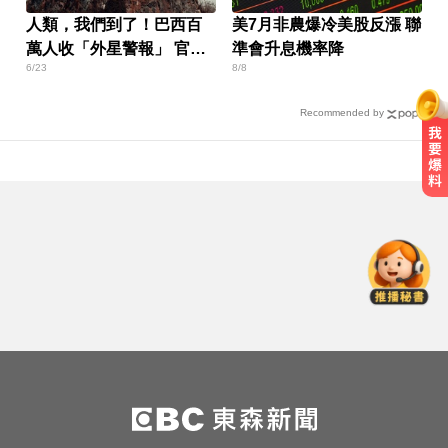
人類，我們到了！巴西百
美7月非農爆冷美股反漲 聯
萬人收「外星警報」 官方
準會升息機率降
6/23
8/8
回應了
Recommended by
機車紅燈熄火「牽車」也會被罰？
法院判決揭密
台玻夫人揭長子驟逝原因！兒媳譚
以欣71字發聲反駁
影／國道雨天驚魂！小貨車疑遇水
漂「方向盤抓不住」翻車
機車紅燈熄火「牽車」也會被罰？
法院判決揭密