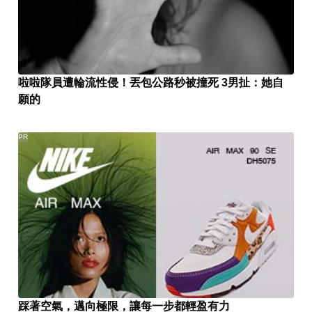
啦啦隊員遭輪流性侵！丟包公路秒被撞死 3男扯：她自
願的
PR
踩著空氣，邁向極限，讓每一步都輕盈有力