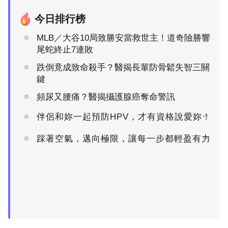
今日排行榜
MLB／大谷10局致勝安當救世主！道奇險勝響
尾蛇終止7連敗
跌倒竟成致命殺手？醫揭長輩防骨鬆失智三關
鍵
頻尿又腰痛？醫揭攝護腺癌奪命警訊
伴侶和妳一起預防HPV，才有資格說愛妳！
PR
踩著空氣，邁向極限，讓每一步都輕盈有力
PR