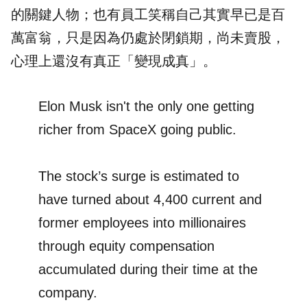
的關鍵人物；也有員工笑稱自己其實早已是百
萬富翁，只是因為仍處於閉鎖期，尚未賣股，
心理上還沒有真正「變現成真」。
Elon Musk isn't the only one getting
richer from SpaceX going public.
The stock’s surge is estimated to
have turned about 4,400 current and
former employees into millionaires
through equity compensation
accumulated during their time at the
company.