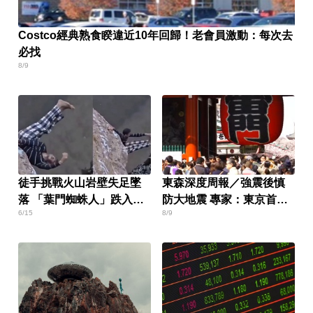
Costco經典熟食睽違近10年回歸！老會員激動：每次去
必找
8/9
徒手挑戰火山岩壁失足墜
東森深度周報／強震後慎
落 「葉門蜘蛛人」跌入
防大地震 專家：東京首當
6/15
8/9
120公尺深坑身亡
其衝