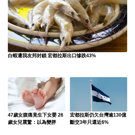
白蝦遭我友邦封鎖 宏都拉斯出口慘跌43%
47歲女腹痛竟生下女嬰 26
宏都拉斯仍欠台灣逾130億
歲女兒震驚：以為變胖
斷交3年只還近6%