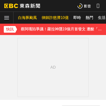
女星告別9年演藝圈！轉行當計程車司機 曝收入：比演員賺更多
白海豚颱風
律師詐慈濟10億
即時
熱門
生活
蔡阿嘎陷爭議！蘿拉神隱19個月首發文 遭酸「詐騙集團回歸」回應了
肥大叔猝逝5天！原訂明直播說明突喊卡 團隊忍痛曝原因
快訊
下載東森App，隨時掌握天下大小事！
SEVENTEEN勝寬、Dino同天入伍！玟奎9月服替代役