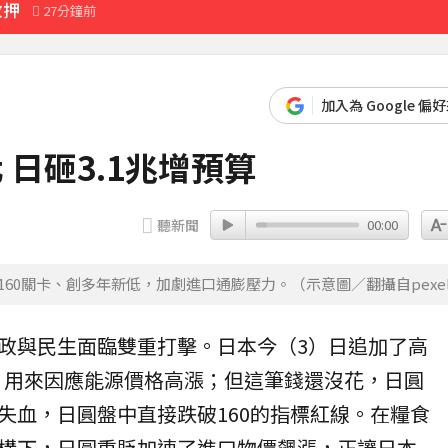
櫃位暫停營業
40分鐘前
先卡位 2027
回應了
加入為 Google 偏
9分鐘前
 日砸3.1兆增預算
收押
27分鐘前
聽新聞
00:00
60關卡、創多年新低，加劇進口通膨壓力。（示意圖／翻攝自pexel
政與民生面臨雙重打擊。日本今（3）日追加了高
，用來因應
能源
價格高漲；但這筆錢還沒花，日圓
失血，日圓盤中直接跌破160的指標紅線。在糧食
構下，日圓重貶加速了進口物價飆漲，正讓日本