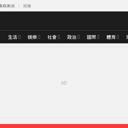
東森美洲
简体
生活
娛樂
社會
政治
國際
體育
收押
27分鐘前