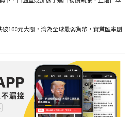
跌破160元大關，淪為全球最弱貨幣，實質
匯率
創