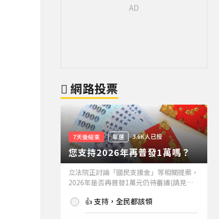
網路投票
3.6K人已投
7天後結束
單選
您支持2026年再普發1萬嗎？
立法院正討論「國民支援金」等相關提案，
2026年是否再普發1萬元仍待審議(請見下
方新聞)。如果2026年再普發1萬元，你支
👍 支持，全民都該領
持嗎？