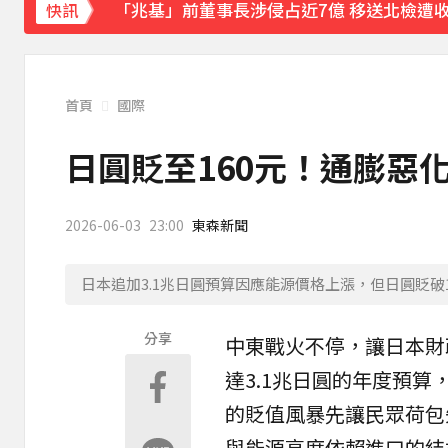
鷹架掉落砸傷婦人！南港LaLaport宣布3
快訊
《理財達人秀》X 安聯投信免費講座報名中！搶
姜厚任小24歲女友「3碩1博」造假？ 台大
首頁
國際
下載東森App，隨時掌握天下大小事！
日圓貶至160元！通膨惡化
「兆基」前董事長涉侵占近7億 移送北檢遭
2026-06-03
23:00
東森新聞
日本追加3.1兆日圓預算因應能源價格上漲，但日圓貶破1
分享
中東戰火不停，讓
日本
財
達3.1兆
日圓
的年度預算
的
貶值
風暴先讓民眾荷包
與能源高度依賴進口的結