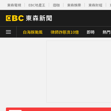
東森電視
EBC地產王
造咖
東森娛樂
東森財經
白海豚颱風
律師詐慈濟10億
即時
熱門
下載東森App，隨時掌握天下大小事！
「兆基」前董事長涉侵占近7億 移送北檢遭