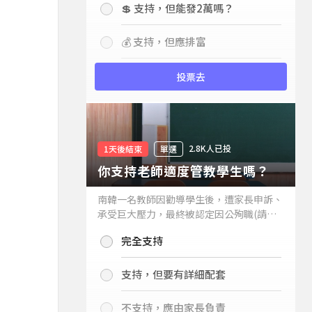
💲 支持，但能發2萬嗎？
💰 支持，但應排富
投票去
2.8K人已投
1天後結束
單選
你支持老師適度管教學生嗎？
南韓一名教師因勸導學生後，遭家長申訴、
承受巨大壓力，最終被認定因公殉職(請見
下列新聞)，引發外界關注教師教權。請問
完全支持
你支持老師適度管教學生嗎？
支持，但要有詳細配套
不支持，應由家長負責