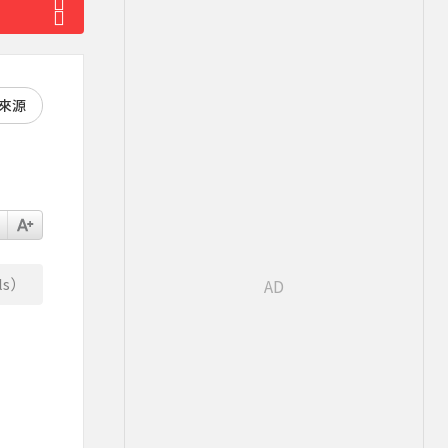
好來源
s）