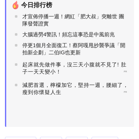
今日排行榜
才宣佈停播一週！網紅「肥大叔」突離世 團
隊發聲證實
大腦過勞4警訊！頻忘這事恐是中風前兆
停更1個月全面復工！蔡阿嘎甩抄襲爭議「開
拍新企劃」二伯IG也更新
起床就先做件事，沒三天小腹就不見了! 肚
子一天天變小！
PR
減肥首選，檸檬加它，堅持一週，腰細了，
瘦到你懷疑人生
PR