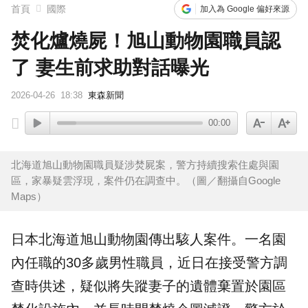
首頁
國際
加入為 Google 偏好來源
焚化爐燒屍！旭山動物園職員認
了 妻生前求助對話曝光
2026-04-26
18:38
東森新聞
00:00
北海道旭山動物園職員疑涉焚屍案，警方持續搜索住處與園
區，家暴疑雲浮現，案件仍在調查中。（圖／翻攝自Google
Maps）
日本
北海道
旭山動物園
傳出駭人案件。一名園
內任職的30多歲男性職員，近日在接受
警方調
查
時供述，疑似將失蹤妻子的遺體棄置於園區