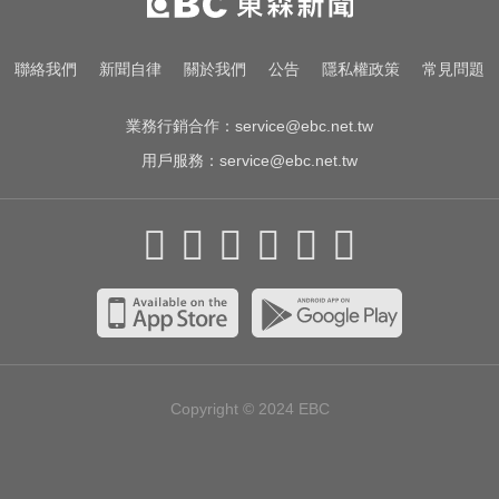
紅狂接20業配 Joeman 認：我也會
想離職
颱風假怎麼放？停班課標準、宣布
聯絡我們
新聞自律
關於我們
公告
隱私權政策
常見問題
時間一次看
業務行銷合作：
service@ebc.net.tw
用戶服務：
service@ebc.net.tw
Copyright © 2024
EBC