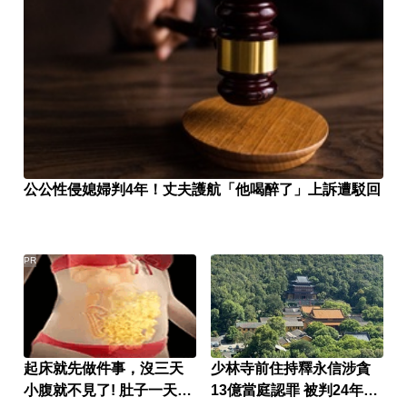
公公性侵媳婦判4年！丈夫護航「他喝醉了」上訴遭駁回
PR
起床就先做件事，沒三天
少林寺前住持釋永信涉貪
小腹就不見了! 肚子一天天
13億當庭認罪 被判24年放