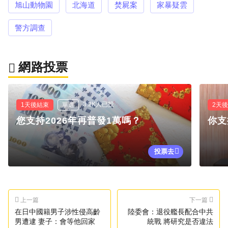
旭山動物園
北海道
焚屍案
家暴疑雲
警方調查
網路投票
3.2K人已投
1天後結束
單選
2天
您支持2026年再普發1萬嗎？
你支
投票去
上一篇
下一篇
在日中國籍男子涉性侵高齡
陸委會：退役艦長配合中共
男遭逮 妻子：會等他回家
統戰 將研究是否違法