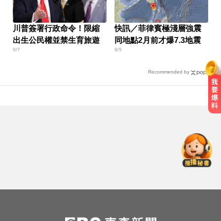
川普簽署行政命令！限縮
快訊／菲律賓極淺層強震
出生公民權並禁生育旅遊
同地點2月前才爆7.3地震
8/7
8/5
Recommended by
金牌員工轉投李多慧！剪輯師突暴
紅狂接20業配 Joeman 認：我也會
想離職
颱風假怎麼放？停班課標準、宣布
時間一次看
愛玩車／700匹馬力！奧斯頓馬丁
DB12 S登場
金牌員工轉投李多慧！剪輯師突暴