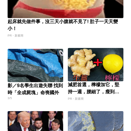
起床就先做件事，沒三天小腹就不見了! 肚子一天天變
小！
PR・新素簡
減肥首選，檸檬加它，堅
影／9名學生出遊失聯 找到
持一週，腰細了，瘦到你
時「全成屍塊」命喪國外
懷疑人生
3/5
PR・新素簡