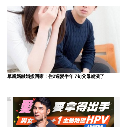
單親媽離婚搬回家！住2週變半年 7旬父母崩潰了
PR