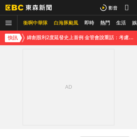
防空演習登場！高雄街頭瞬間淨空 直擊畫面曝光
衝啊中華隊
白海豚颱風
即時
熱門
生活
緯創股利2度延發史上首例 金管會說重話：考慮收回股務自辦
娛
《理財達人秀》X 安聯投信免費講座報名中！搶先卡位 2027
快訊
97萬網紅「肥大叔」驟逝！2天前才開直播 最後身影曝光粉鼻酸
下載東森App，隨時掌握天下大小事！
今立秋拚轉運！命理師點名「6生肖」：把握黃金7天