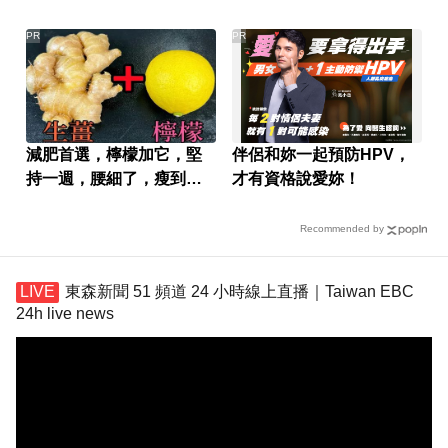
變小！
棄上訴
PR
PR
減肥首選，檸檬加它，堅
伴侶和妳一起預防HPV，
持一週，腰細了，瘦到你
才有資格說愛妳！
懷疑人生
Recommended by
東森新聞 51 頻道 24 小時線上直播｜Taiwan EBC
24h live news