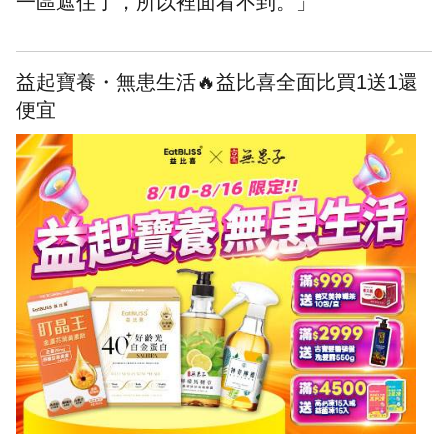
一區遮住了，所以裡面看不到。」
益起寶養・無患生活🔥益比喜全面比買1送1還
便宜