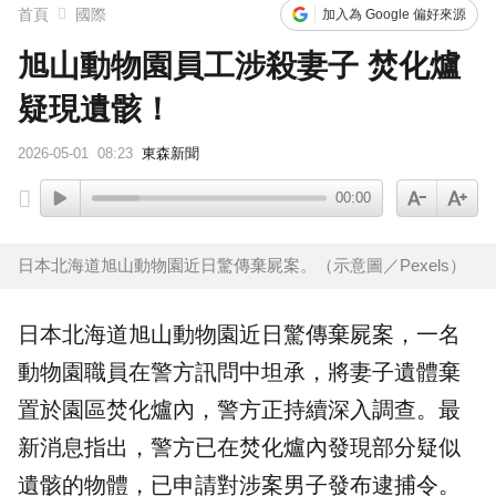
首頁
國際
加入為 Google 偏好來源
旭山動物園員工涉殺妻子 焚化爐
疑現遺骸！
2026-05-01
08:23
東森新聞
00:00
日本北海道旭山動物園近日驚傳棄屍案。（示意圖／Pexels）
日本
北海道
旭山動物園
近日驚傳
棄屍
案，一名
動物園職員在警方訊問中坦承，將妻子遺體棄
置於園區
焚化爐
內，警方正持續深入調查。最
新消息指出，警方已在焚化爐內發現部分疑似
遺骸的物體，已申請對涉案男子發布逮捕令。