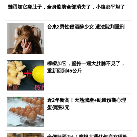
雞蛋加它瘦肚子，全身脂肪全部消失了，小腹都平坦了
台東2男性侵酒醉少女 遭法院判重刑
PR
檸檬加它，堅持一週大肚腩不見了，
重新回到45公斤
近2年新高！天熱減產+颱風預期心理
蛋價漲3元
金價狂漲7%！摩根大通估年底有望衝