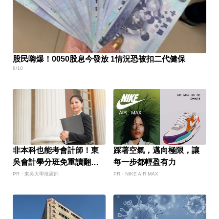
股民嗨爆！0050股息今發放 1情況恐被扣二代健保
8/10
非本科也能考會計師！東
踩著空氣，邁向極限，讓
吳會計學分班免重讀翻轉
每一步都輕盈有力
職涯
PR・東吳大學推廣部
PR・NIKE AIR MAX