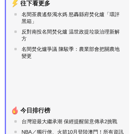
往下看更多
名間茶農遙祭濁水媽 怒轟縣府焚化爐「環評
黑箱」
反對南投名間焚化爐 温世政提垃圾治理新解
方
名間焚化爐爭議 陳駿季：農業部會把關農地
變更
今日排行榜
台灣迎最大繼承潮 保經提醒留意傳承2挑戰
NBA／獨行俠、火箭10月登陸澳門！所有資訊