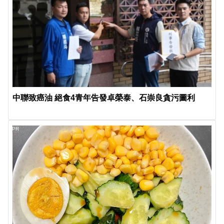
中聯致癌油 絕食4青年告發卓榮泰、石崇良貪污圖利
PR