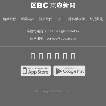
NBA／名人堂傳奇教練尼爾森辭世
勝場史上第2多
台玻夫人挨控冷血母！譚以欣完成
聯絡我們
新聞自律
關於我們
公告
隱私權政策
常見問題
亡夫遺願 107字認了想報復
業務行銷合作：
service@ebc.net.tw
用戶服務：
service@ebc.net.tw
Copyright © 2024
EBC