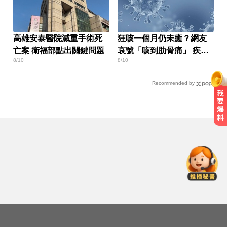
高雄安泰醫院減重手術死
狂咳一個月仍未癒？網友
亡案 衛福部點出關鍵問題
哀號「咳到肋骨痛」 疾管
8/10
8/10
署曝新冠疫情現況
Recommended by
NBA／名人堂傳奇教練尼爾森辭世
勝場史上第2多
台玻夫人挨控冷血母！譚以欣完成
亡夫遺願 107字認了想報復
股民嗨爆！0050股息今發放 1情況
恐被扣二代健保