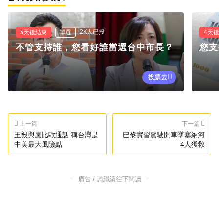
2K人已投
5天後結束
單選
4天
不管支持誰，您看好誰當選台中市長？
您支
投票去
上一篇
下一篇
王毅與盧比歐通話 稱台灣是
巴黎實習駕駛開車墜塞納河
中美最大風險點
4人獲救
廣告 / 請繼續往下閱讀