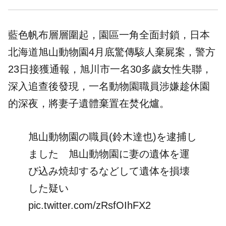
藍色帆布層層圍起，園區一角全面封鎖，日本
北海道旭山動物園4月底驚傳駭人棄屍案，警方
23日接獲通報，旭川市一名30多歲女性失聯，
深入追查後發現，一名動物園職員涉嫌趁休園
的深夜，將妻子遺體棄置在焚化爐。
旭山動物園の職員(鈴木達也)を逮捕し
ました 旭山動物園に妻の遺体を運
び込み焼却するなどして遺体を損壊
した疑い
pic.twitter.com/zRsfOIhFX2