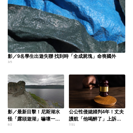
影／9名學生出遊失聯 找到時「全成屍塊」命喪國外
3/5
影／最新目擊！尼斯湖水
公公性侵媳婦判4年！丈夫
怪「露頭遊湖」嚇壞一票
護航「他喝醉了」上訴遭
8/2
7/31
遊客
駁回