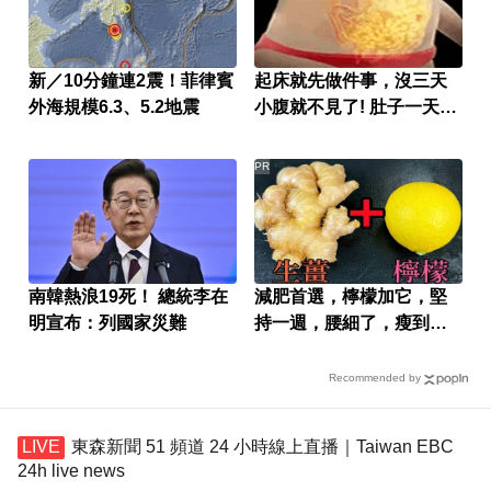
新／10分鐘連2震！菲律賓
起床就先做件事，沒三天
外海規模6.3、5.2地震
小腹就不見了! 肚子一天天
變小！
PR
南韓熱浪19死！ 總統李在
減肥首選，檸檬加它，堅
明宣布：列國家災難
持一週，腰細了，瘦到你
懷疑人生
Recommended by
東森新聞 51 頻道 24 小時線上直播｜Taiwan EBC
24h live news