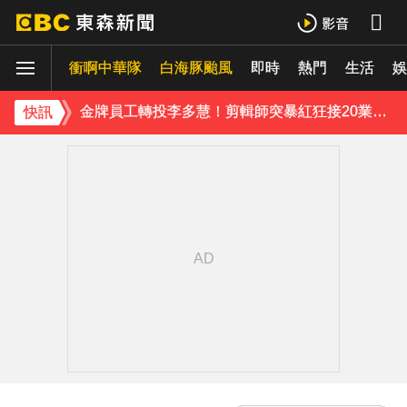
97萬網紅「肥大叔」驟逝！2天前才開直播 最後身影曝光粉鼻酸
衝啊中華隊
白海豚颱風
即時
熱門
生活
金牌員工轉投李多慧！剪輯師突暴紅狂接20業配 Joeman 認：我也會想離職
娛
下載東森App，隨時掌握天下大小事！
快訊
行政院院區一早停電 原因找到了