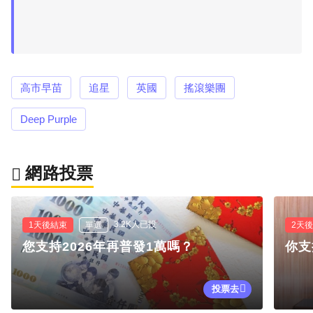
高市早苗
追星
英國
搖滾樂團
Deep Purple
網路投票
3.2K人已投
1天後結束
單選
2天
您支持2026年再普發1萬嗎？
你支
投票去