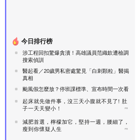
今日排行榜
涉工程回扣驚爆貪瀆！高雄議員范織欽遭檢調
搜索偵訓
醫起看／20歲男私密處驚見「白刺顆粒」醫揭
真相
颱風假怎麼放？停班課標準、宣布時間一次看
起床就先做件事，沒三天小腹就不見了! 肚
子一天天變小！
PR
減肥首選，檸檬加它，堅持一週，腰細了，
瘦到你懷疑人生
PR