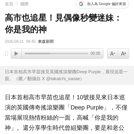
首頁
國際
加入為 Google 偏好來源
高市也追星！見偶像秒變迷妹：
你是我的神
2026-04-11
09:45
東森新聞
00:00
日本首相高市早苗接見英國搖滾樂團Deep Purple，展現追星一
面。（圖／翻攝自 X @takaichi_sanae）
日本首相
高市早苗
也
追星
！10號接見來日本巡
演的
英國
傳奇
搖滾樂團
「
Deep Purple
」，不僅
當場展現熱情粉絲的一面，高喊「你是我的
神」。還分享學生時代曾組樂團，要是和老公