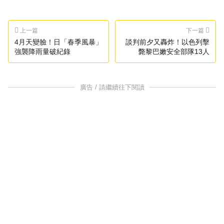
上一篇
下一篇
4月天變臉！日「春季風暴」
談判前夕又轟炸！以色列擊
強襲降雨量破紀錄
斃黎巴嫩安全部隊13人
廣告 / 請繼續往下閱讀