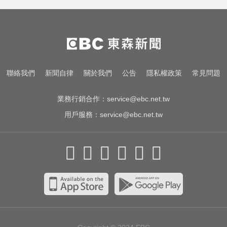
台灣讀1科系「後悔率」高達56% 過
來人吐心聲
白海豚來襲又有「颱風整備假」？
蔣：六日恐有豪雨
愛玩車／帕加尼螺絲超貴 可買保時
聯絡我們
新聞自律
關於我們
公告
隱私權政策
常見問題
捷
業務行銷合作：
service@ebc.net.tw
用戶服務：
service@ebc.net.tw