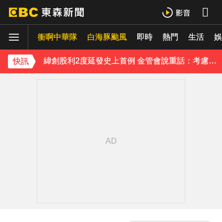
防空演習登場！高雄街頭瞬間淨空 直擊畫面曝光
衝啊中華隊
白海豚颱風
即時
熱門
生活
娛
緯創股利2度延發史上首例 金管會說重話：考慮收回股務自辦
快訊
《理財達人秀》X 安聯投信免費講座報名中！搶先卡位 2027
97萬網紅「肥大叔」驟逝！2天前才開直播 最後身影曝光粉鼻酸
下載東森App，隨時掌握天下大小事！
今立秋拚轉運！命理師點名「6生肖」：把握黃金7天