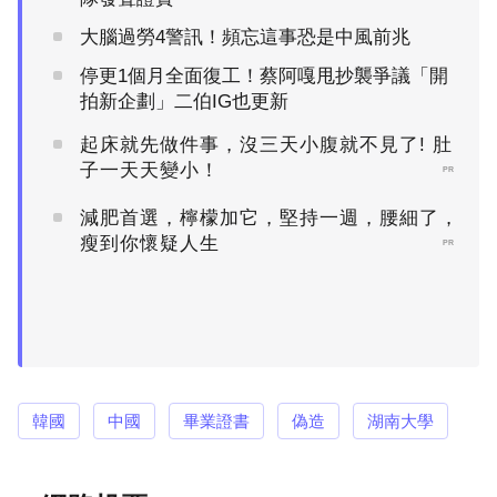
大腦過勞4警訊！頻忘這事恐是中風前兆
停更1個月全面復工！蔡阿嘎甩抄襲爭議「開
拍新企劃」二伯IG也更新
起床就先做件事，沒三天小腹就不見了! 肚
子一天天變小！
PR
減肥首選，檸檬加它，堅持一週，腰細了，
瘦到你懷疑人生
PR
韓國
中國
畢業證書
偽造
湖南大學