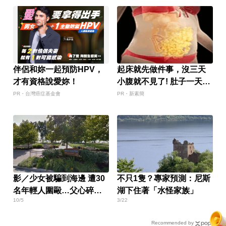
伴侶和妳一起預防HPV，
起床就先做件事，沒三天
才有資格說愛妳！
小腹就不見了! 肚子一天天
變小！
PR・台灣癌症基金會
PR・新素簡
影／少女被騙到海邊 遭30
不只1隻？專家預測：尼斯
名年輕人圍毆…父心碎發
湖下住著「水怪家族」
10/5
3/22
聲
Recommended by