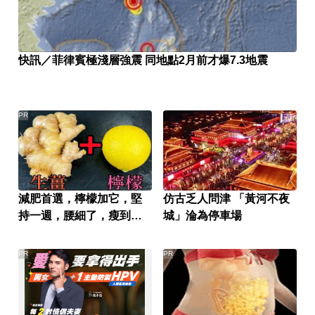
快訊／菲律賓極淺層強震 同地點2月前才爆7.3地震
PR
減肥首選，檸檬加它，堅
仿古乏人問津 「黃河不夜
持一週，腰細了，瘦到你
城」淪為停車場
懷疑人生
PR
PR