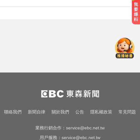
金牌員工轉投李多慧！剪輯師突暴
紅狂接20業配 Joeman 認：我也會
想離職
颱風假怎麼放？停班課標準、宣布
時間一次看
愛玩車／700匹馬力！奧斯頓馬丁
DB12 S登場
金牌員工轉投李多慧！剪輯師突暴
紅狂接20業配 Joeman 認：我也會
想離職
颱風假怎麼放？停班課標準、宣布
聯絡我們
新聞自律
關於我們
公告
隱私權政策
常見問題
時間一次看
業務行銷合作：
service@ebc.net.tw
用戶服務：
service@ebc.net.tw