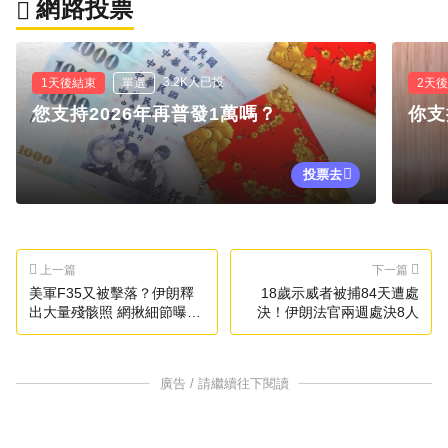
網路投票
3.2K人已投
1天後結束
單選
2天
您支持2026年再普發1萬嗎？
你支
投票去
上一篇
下一篇
美軍F35又被擊落？伊朗釋
18歲示威者被捕84天遭處
出大量殘骸照 網揪細節曝真
決！伊朗法官兩週處決8人
相
廣告 / 請繼續往下閱讀