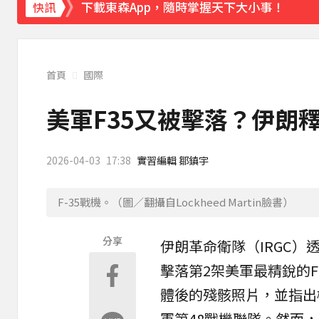
下載東森App，隨時掌握天下大小事！
快訊
《理財達人秀》X 安聯投信免費講座報名中！搶
首頁
國際
美軍F35又被擊落？伊朗
2026-04-03
17:38
實習編輯 鄒鎮宇
F-35戰機。（圖／翻攝自Lockheed Martin臉書）
分享
伊朗革命衛隊（IRGC）
擊落第2架
美軍
最精銳的
F
體後的殘骸照片，並指出
軍第48戰機聯隊。然而