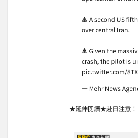
🔺 A second US fif
over central Iran.
🔺 Given the massi
crash, the pilot is u
pic.twitter.com/8T
— Mehr News Age
★延伸閱讀★
赴日注意！