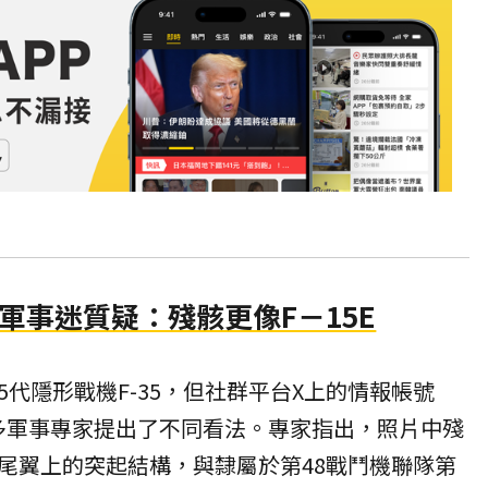
 軍事迷質疑：殘骸更像F－15E
代隱形戰機F-35，但社群平台X上的情報帳號
」與眾多軍事專家提出了不同看法。專家指出，照片中殘
尾翼上的突起結構，與隸屬於第48戰鬥機聯隊第