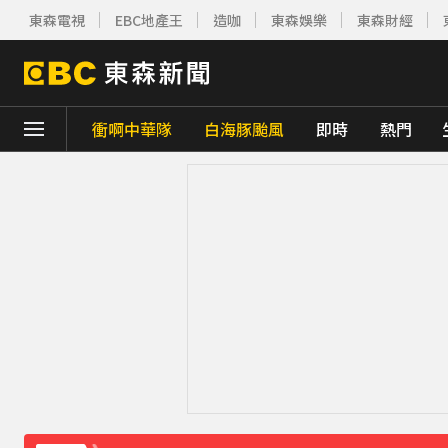
東森電視
EBC地產王
造咖
東森娛樂
東森財經
衝啊中華隊
白海豚颱風
即時
熱門
下載東森App，隨時掌握天下大小事！
《理財達人秀》X 安聯投信免費講座報名中！搶