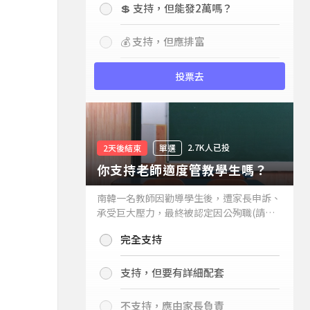
💲 支持，但能發2萬嗎？
💰 支持，但應排富
投票去
2.7K人已投
2天後結束
單選
你支持老師適度管教學生嗎？
南韓一名教師因勸導學生後，遭家長申訴、
承受巨大壓力，最終被認定因公殉職(請見
下列新聞)，引發外界關注教師教權。請問
完全支持
你支持老師適度管教學生嗎？
支持，但要有詳細配套
不支持，應由家長負責