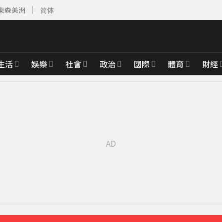
東森美洲
简体
生活
娛樂
社會
政治
國際
體育
財經
先卡位 2027