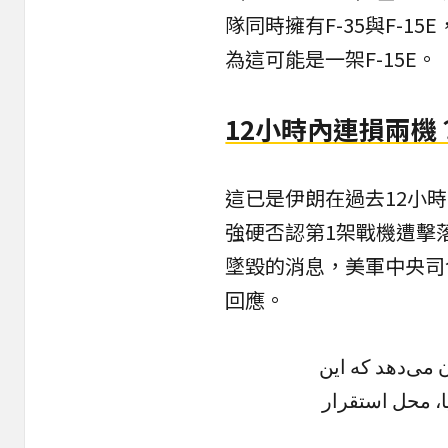
隊同時擁有F-35與F-
為這可能是一架F-15E。
12小時內連損兩機
這已是伊朗在過去12小
強硬否認第1架戰機遭擊
墜毀的消息，美軍中央司
回應。
کد "LN" روی دم جنگنده F-35m
یا، محل استقرار