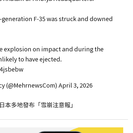
th-generation F-35 was struck and downed
ve explosion on impact and during the
nlikely to have ejected.
X4jsbebw
ncy (@MehrnewsCom)
April 3, 2026
日本多地發布「雪崩注意報」