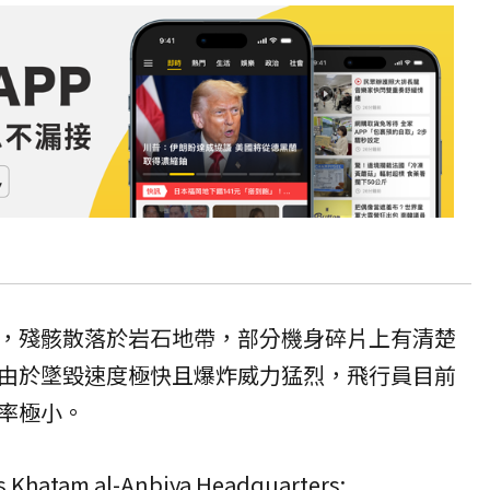
，殘骸散落於岩石地帶，部分機身碎片上有清楚
由於墜毀速度極快且爆炸威力猛烈，飛行員目前
率極小。
s Khatam al-Anbiya Headquarters: