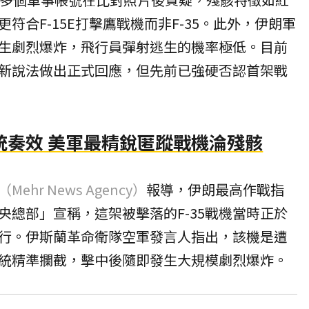
更符合
F-15E
打擊鷹戰機而非F-35。此外，伊朗軍
生劇烈爆炸，飛行員彈射逃生的機率極低。目前
新說法做出正式回應，但先前已強硬否認首架戰
統奏效 美軍最精銳匿蹤戰機淪殘骸
hr News Agency）
報導，伊朗最高作戰指
央總部」宣稱，這架被擊落的F-35戰機當時正於
行。伊斯蘭革命衛隊空軍發言人指出，該機是遭
統精準攔截，擊中後隨即發生大規模劇烈爆炸。