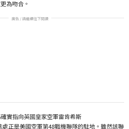
特徵更為吻合。
廣告 / 請繼續往下閱讀
碼確實指向英國皇家空軍雷肯希斯
基地，該處正是美國空軍第48戰機聯隊的駐地。雖然該聯