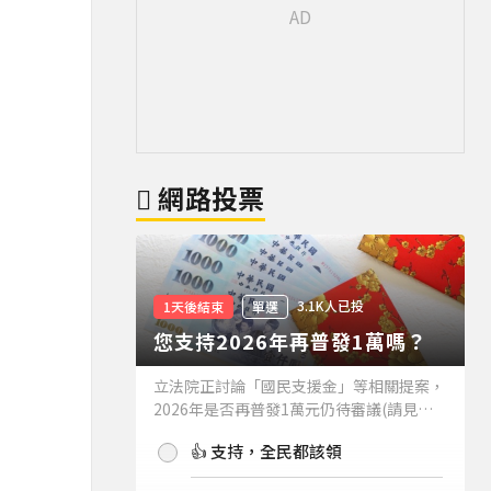
網路投票
3.1K人已投
1天後結束
單選
您支持2026年再普發1萬嗎？
立法院正討論「國民支援金」等相關提案，
2026年是否再普發1萬元仍待審議(請見下
方新聞)。如果2026年再普發1萬元，你支
👍 支持，全民都該領
持嗎？