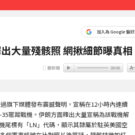
先卡位 2027
加入為 Google 偏
釋出大量殘骸照 網揪細節曝真相
聽新聞
00:00
透過旗下媒體發布震撼聲明，宣稱在12小時內連續
-35
匿蹤戰機。伊朗方面釋出大量宣稱為該戰機解
機尾標有「LN」代碼，顯示其隸屬於駐英美國空
，多個軍事帳號在比對照片後質疑，殘骸特徵如紅