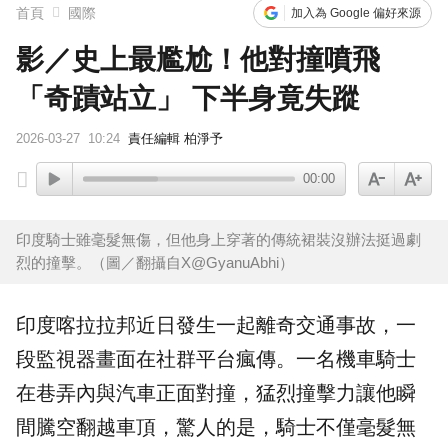
首頁
國際
加入為 Google 偏好來源
影／史上最尷尬！他對撞噴飛
「奇蹟站立」 下半身竟失蹤
2026-03-27
10:24
責任編輯 柏淨予
00:00
印度騎士雖毫髮無傷，但他身上穿著的傳統裙裝沒辦法挺過劇
烈的撞擊。（圖／翻攝自X@GyanuAbhi）
印度
喀拉拉邦近日發生一起離奇交通
事故
，一
段
監視器畫面
在社群平台瘋傳。一名機車騎士
在巷弄內與汽車正面對撞，猛烈撞擊力讓他瞬
間騰空翻越車頂，驚人的是，騎士不僅毫髮無