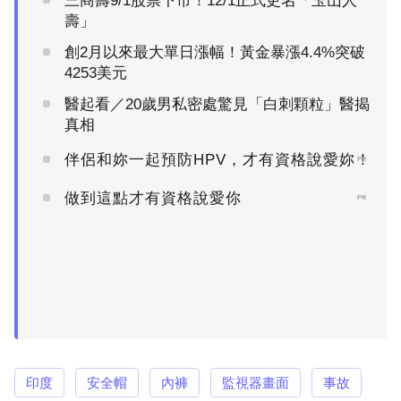
三商壽9/1股票下市！12/1正式更名「玉山人
壽」
創2月以來最大單日漲幅！黃金暴漲4.4%突破
4253美元
醫起看／20歲男私密處驚見「白刺顆粒」醫揭
真相
伴侶和妳一起預防HPV，才有資格說愛妳！
PR
做到這點才有資格說愛你
PR
印度
安全帽
內褲
監視器畫面
事故