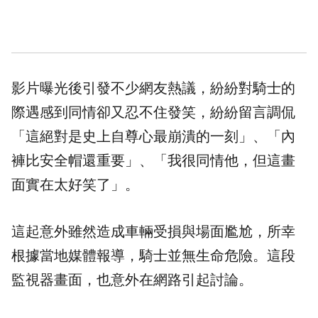
影片曝光後引發不少網友熱議，紛紛對騎士的
際遇感到同情卻又忍不住發笑，紛紛留言調侃
「這絕對是史上自尊心最崩潰的一刻」、「
內
褲
比
安全帽
還重要」、「我很同情他，但這畫
面實在太好笑了」。
這起意外雖然造成車輛受損與場面尷尬，所幸
根據當地媒體報導，騎士並無生命危險。這段
監視器畫面，也意外在網路引起討論。