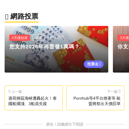
網路投票
2.8K人已投
2天後結束
單選
3天
您支持2026年再普發1萬嗎？
你支
投票去
上一篇
下一篇
過荷姆茲海峽遭轟起火！泰
Pornhub等4平台挫著等 歐
國船擱淺、3船員失蹤
盟將祭出天價罰單
廣告 / 請繼續往下閱讀