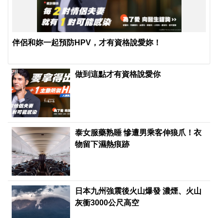
伴侶和妳一起預防HPV，才有資格說愛妳！
PR
做到這點才有資格說愛你
泰女服藥熟睡 慘遭男乘客伸狼爪！衣
物留下濕熱痕跡
日本九州強震後火山爆發 濃煙、火山
灰衝3000公尺高空