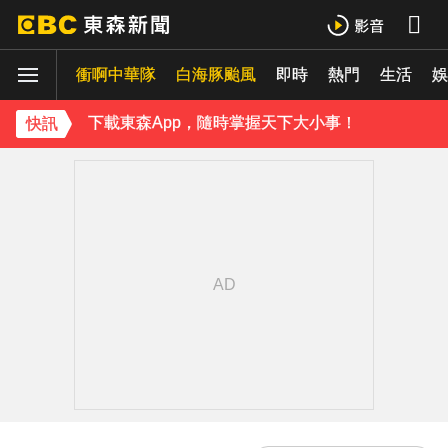
羅美玲連生三胎！自爆與尪「2年沒接吻」白家綺急拱放閃
衝啊中華隊
白海豚颱風
即時
熱門
生活
ENHYPEN西村力站姐輕生亡！生前淚喊「本想再活久點」粉絲怒轟：別再差別對待
娛
下載東森App，隨時掌握天下大小事！
快訊
《理財達人秀》X 安聯投信免費講座報名中！搶先卡位 2027