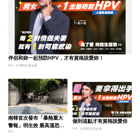
伴侶和妳一起預防HPV，才有資格說愛妳！
PR・台灣癌症基金會
南韓首次發布「暴熱重大
做到這點才有資格說愛你
警報」明生效 最高溫恐飆
PR・台灣癌症基金會
8/3
破39度