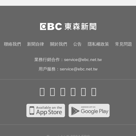
環法女子自行車賽爆「胸罩作
弊」！官方急出手
淑麗氣象／白海豚路徑變了！最快
明海警 未來一週降雨熱區曝
白海豚逼近放颱風假？蔣萬安說話
聯絡我們
新聞自律
關於我們
公告
隱私權政策
常見問題
了
業務行銷合作：
service@ebc.net.tw
用戶服務：
service@ebc.net.tw