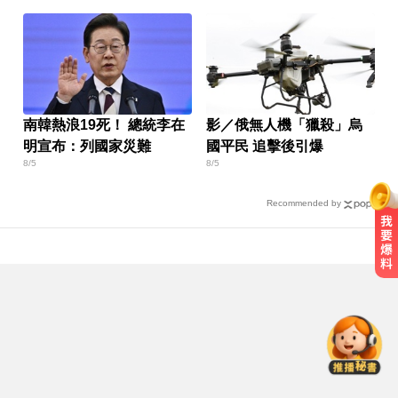
南韓熱浪19死！ 總統李在
影／俄無人機「獵殺」烏
明宣布：列國家災難
國平民 追擊後引爆
8/5
8/5
Recommended by
淑麗氣象／白海豚路徑變了！最快
明海警 未來一週降雨熱區曝
白海豚逼近放颱風假？蔣萬安說話
了