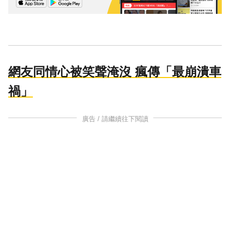
網友同情心被笑聲淹沒 瘋傳「最崩潰車
禍」
廣告 / 請繼續往下閱讀