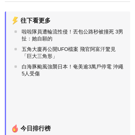
往下看更多
啦啦隊員遭輪流性侵！丟包公路秒被撞死 3男
扯：她自願的
五角大廈再公開UFO檔案 飛官阿富汗驚見
「巨大三角形」
白海豚颱風強襲日本！奄美逾3萬戶停電 沖繩
5人受傷
今日排行榜