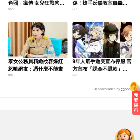
色照」瘋傳 女兒狂戰爸爸
傷！槍手反鎖教室自轟身
5/28
8/7
懷孕
亡
泰女公務員精緻妝容爆紅
9年人氣手遊突宣布停服 官
怒嗆網友：憑什麼不能畫
方宣布「課金不退款」玩
8/6
8/2
家炸鍋
Recommended by
天天吃燒烤香腸 14歲女竟罹大腸癌
錯過「末班車」留宿男網友家！ 她