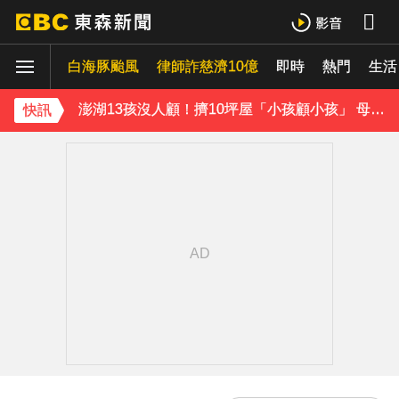
獨家／女拒付4百洗頭費！ 髮廊老闆怒：洗「霸王頭」
白海豚颱風
律師詐慈濟10億
即時
熱門
生活
才準備出家！昔泰國男團成員溺斃 背包藏20公斤重物
澎湖13孩沒人顧！擠10坪屋「小孩顧小孩」 母離家帶走補助金
快訊
白海豚逼近！9縣市風雨達停班課標準「1縣市宣布了」
《理財達人秀》X 安聯投信免費講座報名中！搶先卡位 2027
下載東森App，隨時掌握天下大小事！
台指期夜盤狂飆736點 專家揭反彈契機上看48000點