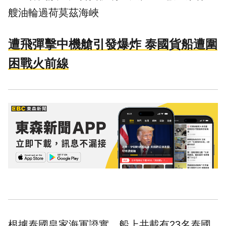
艘油輪過荷莫茲海峽
遭飛彈擊中機艙引發爆炸 泰國貨船遭圍
困戰火前線
根據泰國皇家海軍證實，船上共載有23名泰國