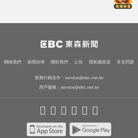
慘遭性侵2次
「白海豚」可放颱風假？蔣萬安：
料敵從寬、禦敵從嚴
天天吃燒烤香腸 14歲女竟罹大腸癌
錯過「末班車」留宿男網友家！ 她
聯絡我們
新聞自律
關於我們
公告
隱私權政策
常見問題
慘遭性侵2次
業務行銷合作：
service@ebc.net.tw
用戶服務：
service@ebc.net.tw