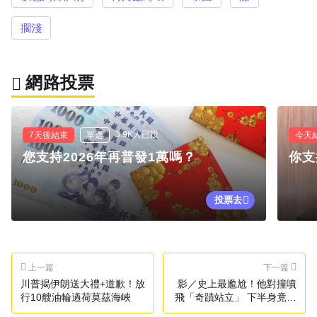
擱淺
網路投票
3.9K人已投
7天後結束
單選
今天
您支持2026年再普發1萬嗎？
你支
投票去
上一篇
下一篇
川普揭伊朗送大禮+道歉！放
影／史上最尷尬！他對撞噴
行10艘油輪過荷莫茲海峽
飛「奇蹟站立」 下半身竟失
蹤