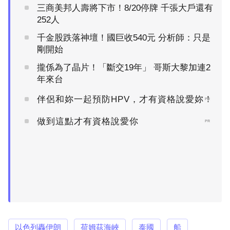
三商美邦人壽將下市！8/20停牌 千張大戶還有
252人
千金股跌落神壇！國巨收540元 分析師：只是
剛開始
攏係為了晶片！「斷交19年」 哥斯大黎加連2
年來台
伴侶和妳一起預防HPV，才有資格說愛妳！
PR
做到這點才有資格說愛你
PR
以色列轟伊朗
荷姆茲海峽
泰國
船