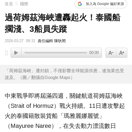
首頁
國際
加入為 Google 偏好來源
過荷姆茲海峽遭轟起火！泰國船
擱淺、3船員失蹤
2026-03-27
09:31
責任編輯 陳耿閔
00:00
「荷姆茲海峽」遭封鎖，不僅影響全球能源供應，連漁業也受
波及。（圖／翻攝自Google Maps）
中東戰爭即將屆滿四週，關鍵航道
荷姆茲海峽
（Strait of Hormuz）戰火持續。11日遭攻擊起
火的
泰國
籍散裝貨
船
「瑪雅麗娜麗號」
（Mayuree Naree），在失去動力漂流數日