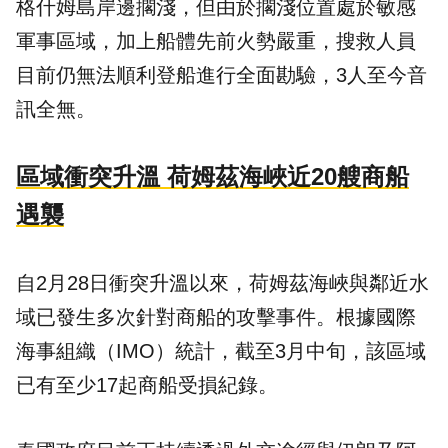
格什姆島岸邊擱淺，但由於擱淺位置處於敏感
軍事區域，加上船體先前火勢嚴重，搜救人員
目前仍無法順利登船進行全面勘驗，3人至今音
訊全無。
區域衝突升溫 荷姆茲海峽近20艘商船
遇襲
自2月28日衝突升溫以來，荷姆茲海峽與鄰近水
域已發生多次針對商船的攻擊事件。根據國際
海事組織（IMO）統計，截至3月中旬，該區域
已有至少17起商船受損紀錄。