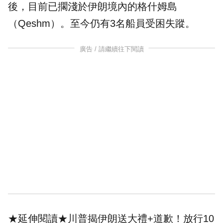
後，目前已
擱淺
於伊朗境內的格什姆島
（Qeshm）。至今仍有3名船員受困失蹤。
廣告 / 請繼續往下閱讀
★延伸閱讀★
川普揭伊朗送大禮+道歉！放行10