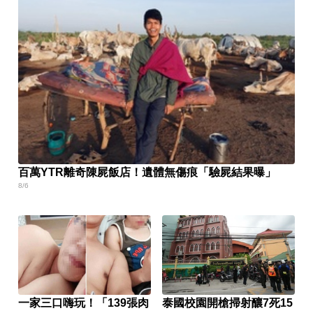
百萬YTR離奇陳屍飯店！遺體無傷痕「驗屍結果曝」
8/6
一家三口嗨玩！「139張肉
泰國校園開槍掃射釀7死15