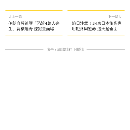
上一篇
下一篇
伊朗血腥鎮壓「恐近4萬人喪
旅日注意！JR東日本旅客專
生」屍橫遍野 煉獄畫面曝
用鐵路周遊券 這天起全面改
版
廣告 / 請繼續往下閱讀