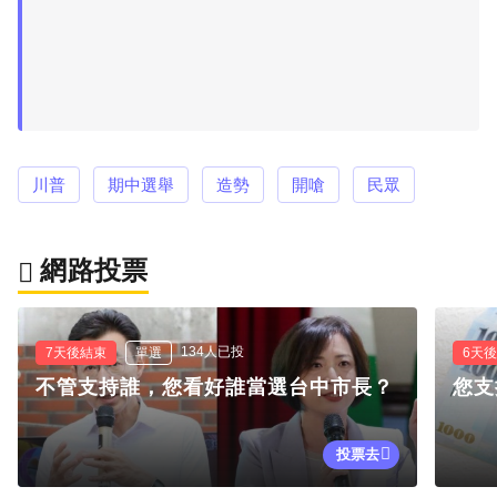
川普
期中選舉
造勢
開嗆
民眾
網路投票
134人已投
7天後結束
單選
6天
不管支持誰，您看好誰當選台中市長？
您支
投票去