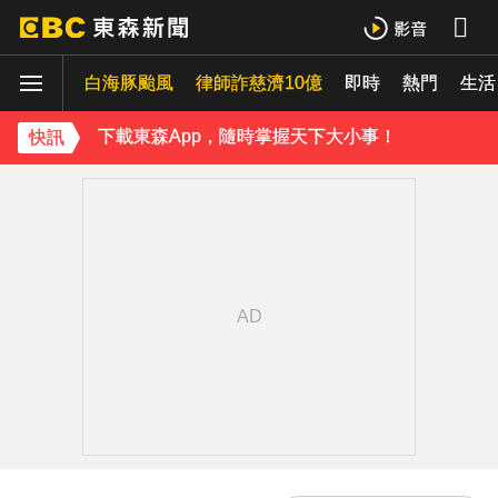
小24歲女友背景遭起底！姜厚任12點聲明「駁小三傳聞」：你在講三小？
白海豚颱風
律師詐慈濟10億
即時
熱門
生活
王子不倫粿粿判賠百萬！神隱9月「二度發聲」：行過死陰的幽谷
下載東森App，隨時掌握天下大小事！
快訊
派助理颱風天護植栽！愛莉莎莎挨轟「命不如植物」反擊：不會被吹出去