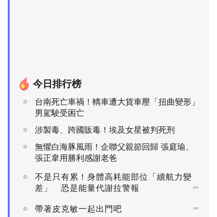
今日排行榜
台南死亡車禍！轎車遭大貨車壓「扭曲變形」
男駕駛受困亡
涉製毒、跨國販毒！埃及女星被判死刑
無懼白海豚風雨！企聯父親節回歸 張庭瑜、
張正韋用勝利感謝老爸
不是只有累！身體高耗能部位「續航力變
差」 恐是能量代謝拉警報
PR
帶著皮克敏一起出門吧
PR