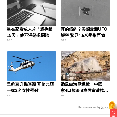
男在家看成人片「遭拘留
真的假的？美國最新UFO
15天」他不滿怒求國賠
解密 驚見4.6米變形巨物
1/20
7/12
里約直升機墜毀 哥倫比亞
颱風白海豚逼近！中國一
一家3名女性罹難
家4口觀浪 9歲男童遭捲走
8/9
8/8
失蹤
Recommended by