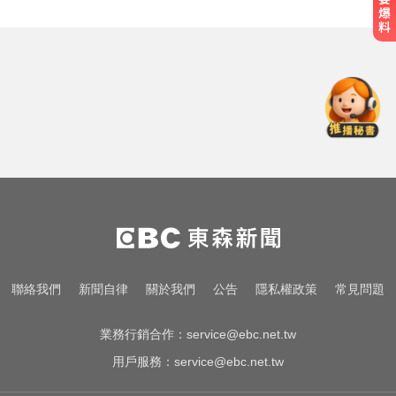
快訊／颱風假最新！全台9地達標
「停班停課」 風雨預測一次看
台指期夜盤狂飆736點 專家揭反彈
契機上看48000點
快訊／國2油罐車撞休旅「打橫匝
道」 路段塞爆了！
快訊／颱風假最新！全台9地達標
「停班停課」 風雨預測一次看
台指期夜盤狂飆736點 專家揭反彈
聯絡我們
新聞自律
關於我們
公告
隱私權政策
常見問題
契機上看48000點
業務行銷合作：
service@ebc.net.tw
用戶服務：
service@ebc.net.tw