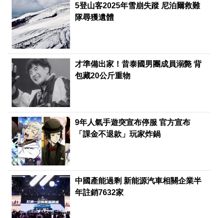
5登山客2025年雪崩失蹤 尼泊爾救難
隊尋獲遺體
才準備出家！昔泰國男團成員溺斃 背
包藏20公斤重物
9年人氣手遊突宣布停服 官方宣布
「課金不退款」玩家炸鍋
中國產能過剩 新能源汽車相關企業半
年註銷7632家