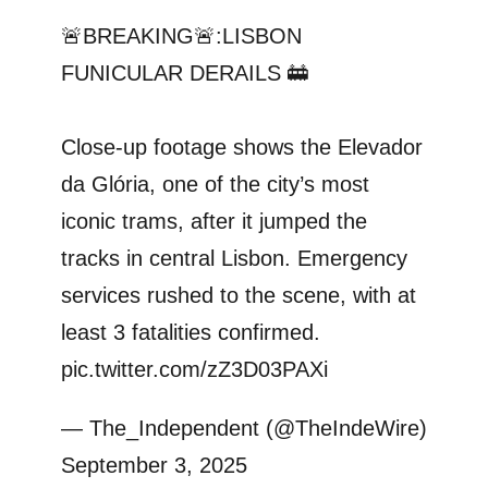
🚨BREAKING🚨:LISBON
FUNICULAR DERAILS 🚋
Close-up footage shows the Elevador
da Glória, one of the city’s most
iconic trams, after it jumped the
tracks in central Lisbon. Emergency
services rushed to the scene, with at
least 3 fatalities confirmed.
pic.twitter.com/zZ3D03PAXi
— The_Independent (@TheIndeWire)
September 3, 2025