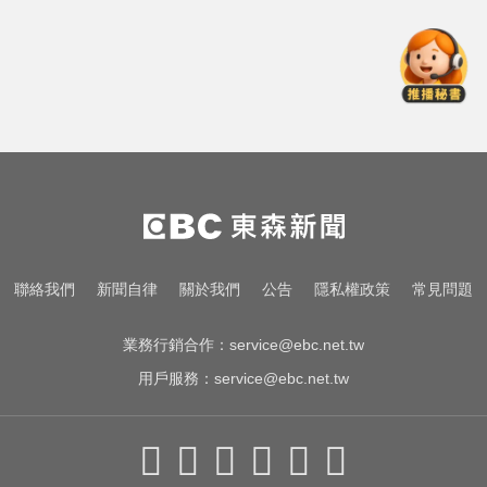
住處 死因待查
《唐伯虎》資深綠葉演員 黎彼得病
逝...好友悲痛證實
周杰倫遭影射有私生子 杰威爾怒發
132字聲明
曾號召反女權集會！36歲網紅陳屍
住處 死因待查
《唐伯虎》資深綠葉演員 黎彼得病
聯絡我們
新聞自律
關於我們
公告
隱私權政策
常見問題
逝...好友悲痛證實
業務行銷合作：
service@ebc.net.tw
用戶服務：
service@ebc.net.tw