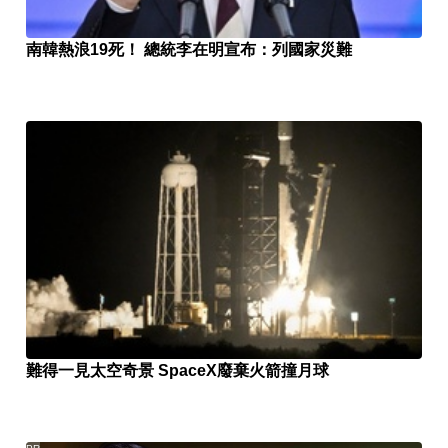
南韓熱浪19死！ 總統李在明宣布：列國家災難
難得一見太空奇景 SpaceX廢棄火箭撞月球