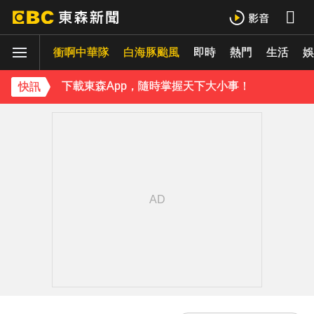
羅美玲連生三胎！自爆與尪「2年沒接吻」白家綺急拱放閃
衝啊中華隊
下載東森App，隨時掌握天下大小事！
白海豚颱風
即時
熱門
生活
娛
《理財達人秀》X 安聯投信免費講座報名中！搶先卡位 2027
快訊