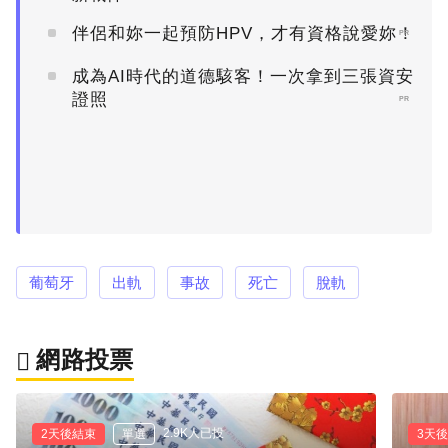
伴侶和妳一起預防HPV，才有資格說愛妳！
PR
成為AI時代的道德駭客！一次拿到三張資安
證照
PR
葡萄牙
出軌
事故
死亡
脫軌
網路投票
2.9K人已投
2天後結束
單選
3天