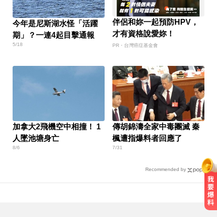
伴侶和妳一起預防HPV，
今年是尼斯湖水怪「活躍
才有資格說愛妳！
期」？一連4起目擊通報
5/18
PR・台灣癌症基金會
加拿大2飛機空中相撞！ 1
傳胡錦濤全家中毒團滅 秦
人墜池塘身亡
楓遭指爆料者回應了
8/6
7/31
Recommended by
曾號召反女權集會！36歲網紅陳屍