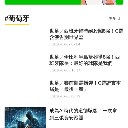
#葡萄牙
更多
世足／西班牙補時絕殺闖8強！C羅
含淚告別世界盃
2026-07-07 07:04
世足／伊比利半島雙雄爭8強！西
班牙隊長：最好的球隊是我們
2026-07-06 13:17
世足／賽前拋震撼彈！C羅證實本
屆是「最後一舞」
2026-07-06 08:39
PR
成為AI時代的道德駭客！一次拿
到三張資安證照