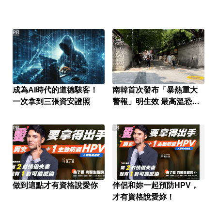
PR
成為AI時代的道德駭客！
南韓首次發布「暴熱重大
一次拿到三張資安證照
警報」明生效 最高溫恐飆
破39度
PR
PR
做到這點才有資格說愛你
伴侶和妳一起預防HPV，
才有資格說愛妳！