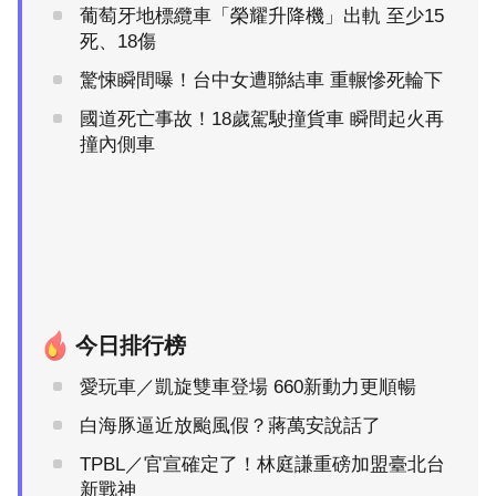
葡萄牙地標纜車「榮耀升降機」出軌 至少15
死、18傷
驚悚瞬間曝！台中女遭聯結車 重輾慘死輪下
國道死亡事故！18歲駕駛撞貨車 瞬間起火再
撞內側車
今日排行榜
愛玩車／凱旋雙車登場 660新動力更順暢
白海豚逼近放颱風假？蔣萬安說話了
TPBL／官宣確定了！林庭謙重磅加盟臺北台
新戰神