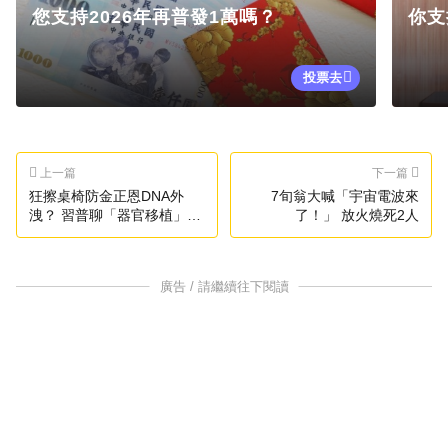
您支持2026年再普發1萬嗎？
你支
投票去
上一篇
下一篇
狂擦桌椅防金正恩DNA外
7旬翁大喊「宇宙電波來
洩？ 習普聊「器官移植」全
了！」 放火燒死2人
曝光
廣告 / 請繼續往下閱讀