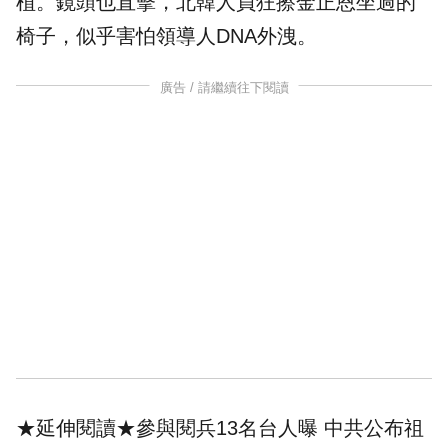
植
。鏡頭也直擊，北韓人員狂擦
金正恩
坐過的
椅子，似乎害怕領導人DNA外洩。
廣告 / 請繼續往下閱讀
★延伸閱讀★
參與閱兵13名台人曝 中共公布祖