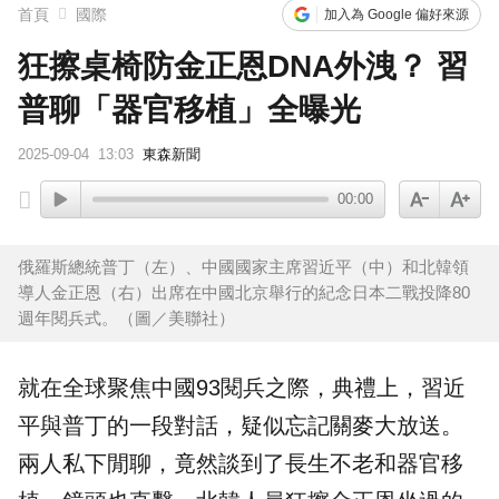
首頁
國際
加入為 Google 偏好來源
狂擦桌椅防金正恩DNA外洩？ 習
普聊「器官移植」全曝光
2025-09-04
13:03
東森新聞
00:00
俄羅斯總統普丁（左）、中國國家主席習近平（中）和北韓領
導人金正恩（右）出席在中國北京舉行的紀念日本二戰投降80
週年閱兵式。（圖／美聯社）
就在全球聚焦中國93閱兵之際，典禮上，
習近
平
與
普丁
的一段對話，疑似忘記關麥大放送。
兩人私下閒聊，竟然談到了長生不老和
器官移