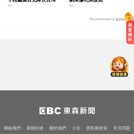
8/6
8/4
Recommended by
颱風假怎麼放？停班課標準、宣布
時間一次看
TPBL／官宣確定了！林庭謙重磅加
盟臺北台新戰神
環法女子自行車賽爆「胸罩作
弊」！官方急出手
颱風假怎麼放？停班課標準、宣布
時間一次看
TPBL／官宣確定了！林庭謙重磅加
聯絡我們
新聞自律
關於我們
公告
隱私權政策
常見問題
盟臺北台新戰神