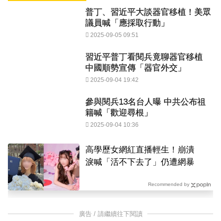
普丁、習近平大談器官移植！美眾
議員喊「應採取行動」
2025-09-05 09:51
習近平普丁看閱兵竟聊器官移植
中國順勢宣傳「器官外交」
2025-09-04 19:42
參與閱兵13名台人曝 中共公布祖
籍喊「歡迎尋根」
2025-09-04 10:36
高學歷女網紅直播輕生！崩潰
淚喊「活不下去了」仍遭網暴
Recommended by
廣告 / 請繼續往下閱讀