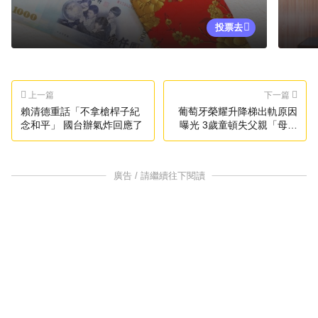
投票去
上一篇
下一篇
賴清德重話「不拿槍桿子紀
葡萄牙榮耀升降梯出軌原因
念和平」 國台辦氣炸回應了
曝光 3歲童頓失父親「母也
重傷」
廣告 / 請繼續往下閱讀