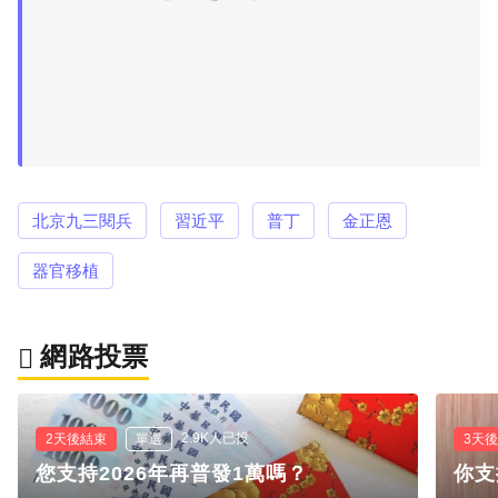
北京九三閱兵
習近平
普丁
金正恩
器官移植
網路投票
2.9K人已投
2天後結束
單選
3天
您支持2026年再普發1萬嗎？
你支