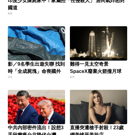
印度少女陳屍家中！家屬控「性侵殺人」 居民氣炸怒封
國道
8/6
影／9名學生出遊失聯 找到
難得一見太空奇景
時「全成屍塊」命喪國外
SpaceX廢棄火箭撞月球
3/5
8/5
中共內部密件流出！設想3
直播突遭槍手射殺！23歲
手段癱瘓台北降伏台灣
網美慘死美妝店