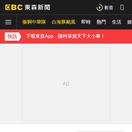
羅美玲連生三胎！自爆與尪「2年沒接吻」白家綺急拱放閃
衝啊中華隊
白海豚颱風
即時
熱門
生活
ENHYPEN西村力站姐輕生亡！生前淚喊「本想再活久點」粉絲怒轟：別再差別對待
娛
下載東森App，隨時掌握天下大小事！
快訊
《理財達人秀》X 安聯投信免費講座報名中！搶先卡位 2027