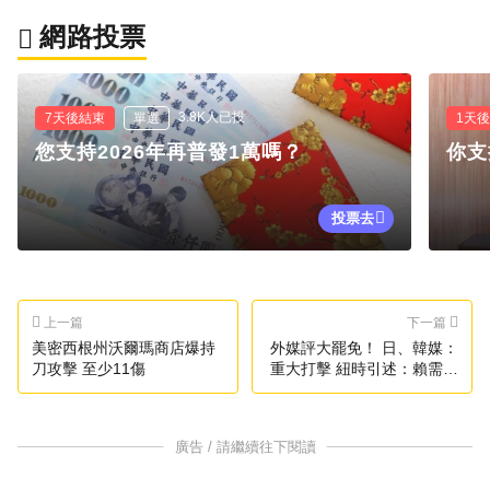
網路投票
3.8K人已投
7天後結束
單選
1天
您支持2026年再普發1萬嗎？
你支
投票去
上一篇
下一篇
美密西根州沃爾瑪商店爆持
外媒評大罷免！ 日、韓媒：
刀攻擊 至少11傷
重大打擊 紐時引述：賴需自
省
廣告 / 請繼續往下閱讀