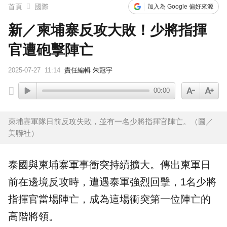
首頁
國際
加入為 Google 偏好來源
新／柬埔寨反攻大敗！少將指揮
官遭砲擊陣亡
2025-07-27
11:14
責任編輯 朱冠宇
00:00
柬埔寨軍隊日前反攻失敗，並有一名少將指揮官陣亡。（圖／
美聯社）
泰國
與
柬埔寨
軍事衝突持續擴大。傳出柬軍日
前在邊境反攻時，遭遇泰軍強烈回擊，1名
少將
指揮官
當場陣亡，成為這場衝突第一位陣亡的
高階將領。