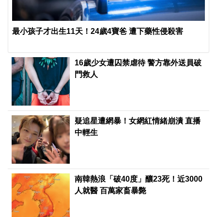
最小孩子才出生11天！24歲4寶爸 遭下藥性侵殺害
16歲少女遭囚禁虐待 警方靠外送員破
門救人
疑追星遭網暴！女網紅情緒崩潰 直播
中輕生
南韓熱浪「破40度」釀23死！近3000
人就醫 百萬家畜暴斃