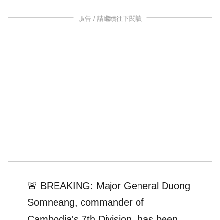
廣告 / 請繼續往下閱讀
🚨 BREAKING: Major General Duong
Somneang, commander of
Cambodia's 7th Division, has been