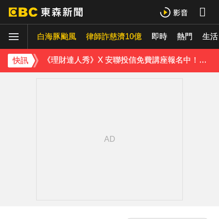
油價繼續凍漲！下週汽油、柴油維持不調整
白海豚颱風
白海豚颱風逼近 氣象署：本島發陸警機率低
律師詐慈濟10億
即時
熱門
生活
《理財達人秀》X 安聯投信免費講座報名中！搶先卡位 2027
快訊
《半澤直樹》男星宣布再婚！迎新生命雙喜臨門
下載東森App，隨時掌握天下大小事！
今晚回家注意！台中清水今夜「送肉粽」路線跨彰化4鄉鎮