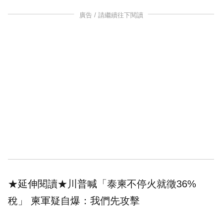
廣告 / 請繼續往下閱讀
★延伸閱讀★
川普喊「泰柬不停火就徵36%
稅」 柬軍疑自爆：我們先攻擊