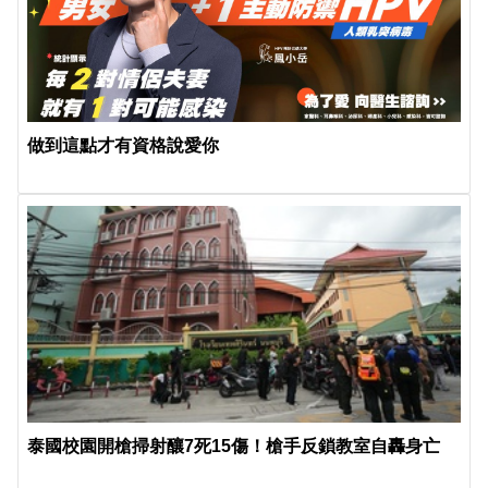
做到這點才有資格說愛你
泰國校園開槍掃射釀7死15傷！槍手反鎖教室自轟身亡