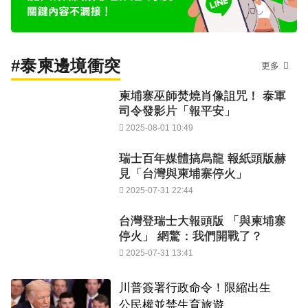
#泰柬邊境衝突
更多
柬埔寨巫師焚燒肖像詛咒！ 泰軍
司令發影片「報平安」
2025-08-01 10:49
瑞士百年媒體搞烏龍 報紙頭版赫
見「台灣與柬埔寨停火」
2025-07-31 22:44
台灣登瑞士大報頭版 「與柬埔寨
停火」 網驚：我們開戰了？
2025-07-31 13:41
川普簽署行政命令！限縮出生
公民權並禁生育旅遊