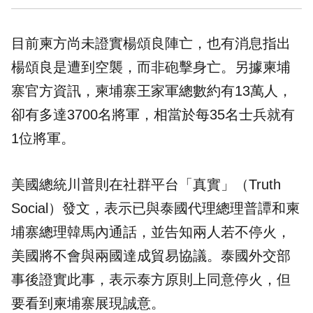
目前柬方尚未證實楊頌良陣亡，也有消息指出
楊頌良是遭到空襲，而非砲擊身亡。另據柬埔
寨官方資訊，柬埔寨王家軍總數約有13萬人，
卻有多達3700名將軍，相當於每35名士兵就有
1位將軍。
美國總統川普則在社群平台「真實」（Truth
Social）發文，表示已與泰國代理總理普譚和柬
埔寨總理韓馬內通話，並告知兩人若不停火，
美國將不會與兩國達成貿易協議。泰國外交部
事後證實此事，表示泰方原則上同意停火，但
要看到柬埔寨展現誠意。