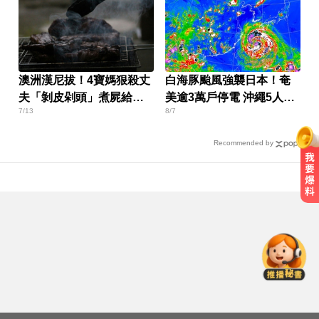
澳洲漢尼拔！4寶媽狠殺丈
白海豚颱風強襲日本！奄
夫「剝皮剁頭」煮屍給孩
美逾3萬戶停電 沖繩5人受
7/13
8/7
吃
傷
Recommended by
高雄恐怖車禍！電動車失控連撞13
車 車頭嚴重變形
隔夜菜藏致命危機？醫揭預防食物
中毒關鍵
NBA／灰熊前鋒克拉克死因出爐 法
醫認定毒品意外