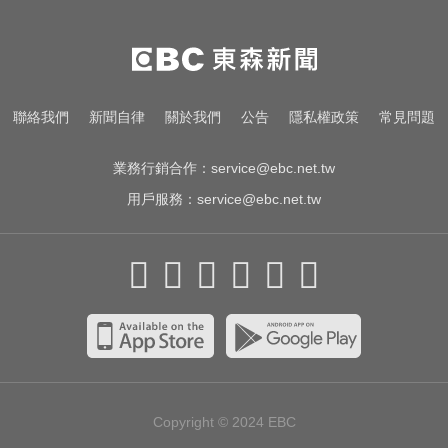
高雄恐怖車禍！電動車失控連撞13
車 車頭嚴重變形
隔夜菜藏致命危機？醫揭預防食物
聯絡我們
新聞自律
關於我們
公告
隱私權政策
常見問題
中毒關鍵
業務行銷合作：
service@ebc.net.tw
用戶服務：
service@ebc.net.tw
Copyright © 2024
EBC