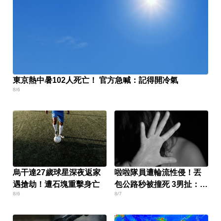
東京熱中暑102人死亡！ 官方急喊：記得開冷氣
8/6
烏干達27歲球星深夜返家
啦啦隊員遭輪流性侵！丟
遇搶劫！遭石塊重擊身亡
包公路秒被撞死 3男扯：她
8/6
8/7
自願的