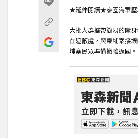
★延伸閱讀★
泰國海軍壓
大批人群攜帶簡易的隨身
在遮蔽處，與柬埔寨接壤
埔寨民眾準備撤離返國。