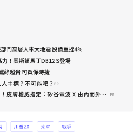
智慧部門高層人事大地震 股價重挫4%
馬力！奧斯頓馬丁DB12 S登場
螺絲超貴 可買保時捷
1人中標？不可能吧？
PR
！皮膚權威指定：矽谷電波 X 由內而外養出逆齡好膚
PR
稅
川普2.0
柬軍
戰爭