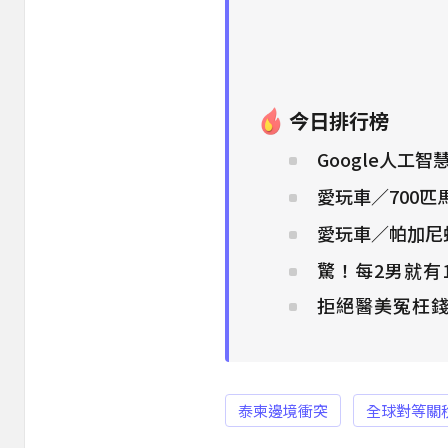
今日排行榜
Google人工
愛玩車／700匹
愛玩車／帕加尼
驚！每2男就有
拒絕醫美冤枉錢
泰柬邊境衝突
全球對等關