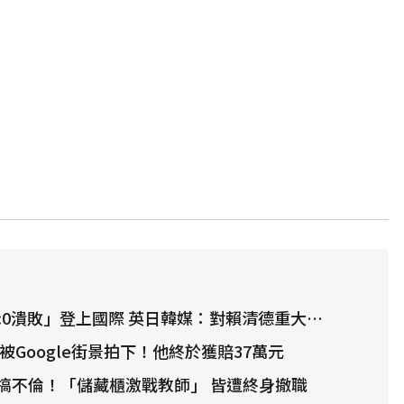
:0潰敗」登上國際 英日韓媒：對賴清德重大打擊
被Google街景拍下！他終於獲賠37萬元
搞不倫！「儲藏櫃激戰教師」 皆遭終身撤職