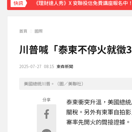
《理財達人秀》X 安聯投信免費講座報名中！搶
快訊
下載東森App，隨時掌握天下大小事！
川普簽署行政命令！限縮出生公民權並禁生
首頁
國際
川普喊「泰柬不停火就徵3
2025-07-27
08:15
東森新聞
美國總統川普。（圖／美聯社）
分享
泰柬衝突升溫，美國總統
關稅。另外有
柬軍
自拍影
寨率先開火的間接證據。