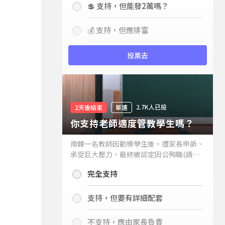
💲 支持，但能發2萬嗎？
💰 支持，但應排富
投票去
2.7K人已投
2天後結束
單選
你支持老師適度管教學生嗎？
南韓一名教師因勸導學生後，遭家長申訴、
承受巨大壓力，最終被認定因公殉職(請見
下列新聞)，引發外界關注教師教權。請問
完全支持
你支持老師適度管教學生嗎？
支持，但要有詳細配套
不支持，應由家長負責