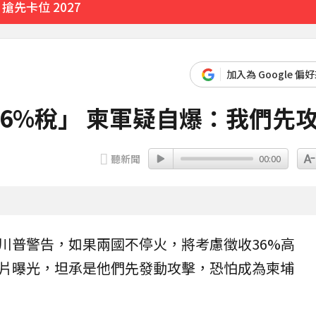
先卡位 2027
育旅遊
加入為 Google 偏
16分鐘前
6%稅」 柬軍疑自爆：我們先
聽新聞
00:00
川普警告，如果兩國不停火，將考慮徵收36%高
片曝光，坦承是他們先發動攻擊，恐怕成為柬埔