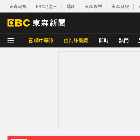
東森電視
EBC地產王
造咖
東森娛樂
東森財經
衝啊中華隊
白海豚颱風
即時
熱門
下載東森App，隨時掌握天下大小事！
川普簽署行政命令！限縮出生公民權並禁生
別驚慌！今14:30分發「演習預告」訊息 下
白海豚外圍雲系發威！7縣市大雨特報 警戒
白海豚進逼會放颱風假？全台各縣市暴風侵