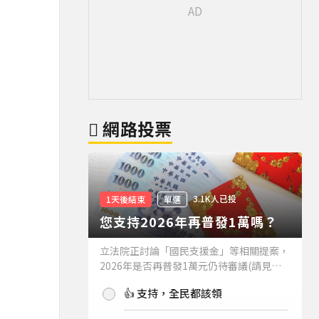
網路投票
3.1K人已投
1天後結束
單選
您支持2026年再普發1萬嗎？
立法院正討論「國民支援金」等相關提案，
2026年是否再普發1萬元仍待審議(請見下
方新聞)。如果2026年再普發1萬元，你支
👍 支持，全民都該領
持嗎？