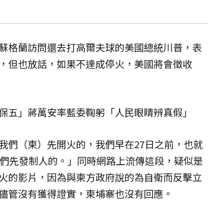
蘇格蘭訪問還去打高爾夫球的美國總統川普，表
，但也放話，如果不達成停火，美國將會徵收
保五」蔣萬安率藍委鞠躬「人民眼睛辨真假」
我們（柬）先開火的，我們早在27日之前，也就
我們先發制人的。」同時網路上流傳這段，疑似是
火的影片，因為與柬方政府說的為自衛而反擊立
儘管沒有獲得證實，柬埔寨也沒有回應。