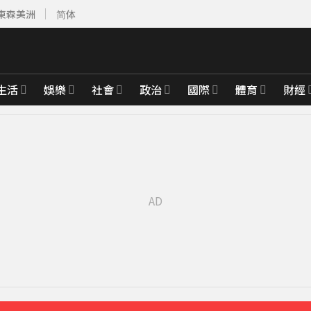
東森美洲
简体
生活
娛樂
社會
政治
國際
體育
財經
育旅遊
16分鐘前
週正式登場
28分鐘前
範圍一次看
35分鐘前
襲率曝
41分鐘前