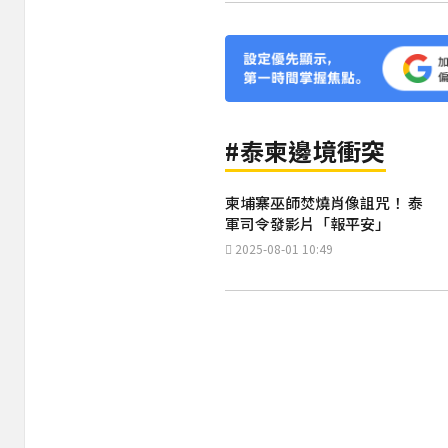
#泰柬邊境衝突
柬埔寨巫師焚燒肖像詛咒！ 泰
軍司令發影片「報平安」
2025-08-01 10:49