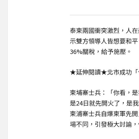
泰柬兩國衝突激烈，人在
示雙方領導人皆想要和平
36%關稅，給予施壓。
★延伸閱讀★
北市成功「
柬埔寨士兵：「你看，是
是24日就先開火了，是
柬浦寨士兵自爆柬軍先開
場不同，引發極大討論，