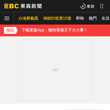
《理財達人秀》X 安聯投信免費講座報名中！搶先卡位 2027
白海豚颱風
律師詐慈濟10億
即時
熱門
生活
下載東森App，隨時掌握天下大小事！
《理財達人秀》X 安聯投信免費講座報名中！搶先卡位 2027
快訊