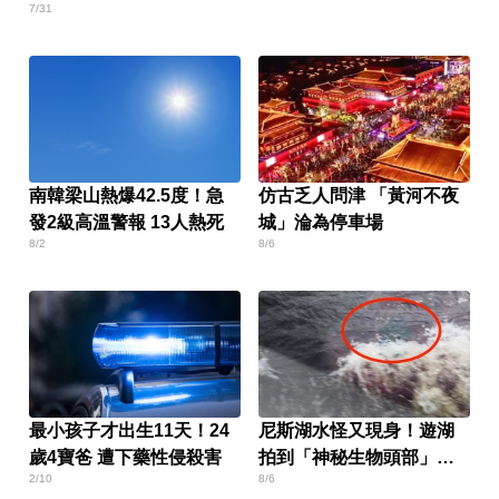
7/31
南韓梁山熱爆42.5度！急
仿古乏人問津 「黃河不夜
發2級高溫警報 13人熱死
城」淪為停車場
8/2
8/6
最小孩子才出生11天！24
尼斯湖水怪又現身！遊湖
歲4寶爸 遭下藥性侵殺害
拍到「神秘生物頭部」官
2/10
8/6
方證實了