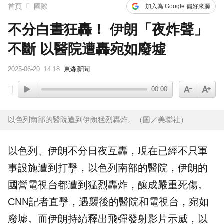
首頁
國際
加入為 Google 偏好來源
不分白晝狂轟！ 伊朗「夜炸聲」
不斷 以醫院遭轟宛如廢墟
2025-06-20
14:18
東森新聞
00:00
以色列南部的醫院遭到伊朗猛烈轟炸。（圖／美聯社）
以色列、伊朗不分日夜互轟，現在已經不只軍
事設施遭到打擊，以色列南部的
醫院
，伊朗的
國營
電視台
都遭到猛烈轟炸，釀成嚴重死傷。
CNN記者直擊，遇襲後的醫院和電視台，宛如
廢墟。而伊朗持續釋出飛彈發射影片示威，以