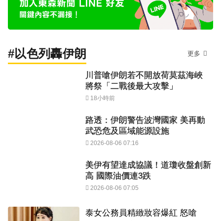
#以色列轟伊朗
更多
川普嗆伊朗若不開放荷莫茲海峽
將祭「二戰後最大攻擊」
18小時前
路透：伊朗警告波灣國家 美再動
武恐危及區域能源設施
2026-08-06 07:16
美伊有望達成協議！道瓊收盤創新
高 國際油價連3跌
2026-08-06 07:05
泰女公務員精緻妝容爆紅 怒嗆