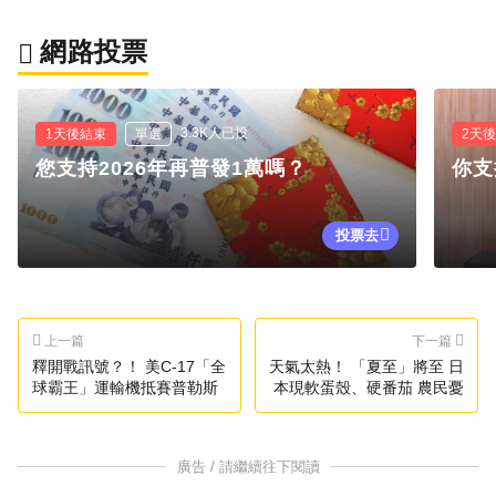
網路投票
3.3K人已投
1天後結束
單選
2天
您支持2026年再普發1萬嗎？
你支
投票去
上一篇
下一篇
釋開戰訊號？！ 美C-17「全
天氣太熱！ 「夏至」將至 日
球霸王」運輸機抵賽普勒斯
本現軟蛋殼、硬番茄 農民憂
廣告 / 請繼續往下閱讀