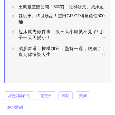
王凱靈堂照公開！3年前「社群發文」藏洋蔥
愛玩車／稀世珍品！豐田GR GT傳量產僅500
輛
起床就先做件事，沒三天小腹就不見了! 肚
子一天天變小！
PR
減肥首選，檸檬加它，堅持一週，腰細了，
瘦到你懷疑人生
PR
以色列轟伊朗
電視台
醫院
美國
納坦雅胡