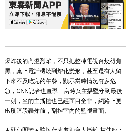
爆炸後的高溫烈焰，不只把整棟電視台燒得焦
黑，桌上電話機燒到熔化變形，甚至還有人留
下來不及吃完的午餐，顯示當時情況有多危
急，CNN記者也直擊，當時女主播堅守到最後
一刻，坐的主播檯也已經面目全非，網路上更
出現這段轟炸前，副控室內的監視畫面。
★延伸閱讀★
駐以代表處助台人撤離 林佳龍：