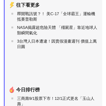
往下看更多
釋開戰訊號？！ 美C-17「全球霸王」運輸機
抵賽普勒斯
NASA揭露超危險天體 「殭屍星」靠近地球人
類瞬間氣化
3台灣人日本遭逮！因賣假漫畫週刊 價值上萬
日圓
今日排行榜
三商壽9/1股票下市！12/1正式更名「玉山人
壽」