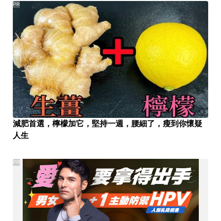
PR
減肥首選，檸檬加它，堅持一週，腰細了，瘦到你懷疑
人生
PR