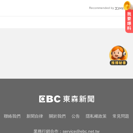
Recommended by
慈濟採購BNT疫苗被詐10億！醫：4
年後還陳時中清白
愛玩車／700匹馬力！奧斯頓馬丁
DB12 S登場
喉嚨痛別輕忽！醫揭口咽癌4警訊
不菸不酒也可能中招
慈濟採購BNT疫苗被詐10億！醫：4
年後還陳時中清白
愛玩車／700匹馬力！奧斯頓馬丁
聯絡我們
新聞自律
關於我們
公告
隱私權政策
常見問題
DB12 S登場
業務行銷合作：
service@ebc.net.tw