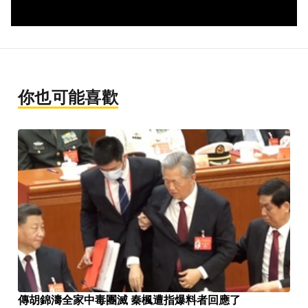
你也可能喜歡
傳胡錦濤全家中毒團滅 秦楓遭指爆料者回應了