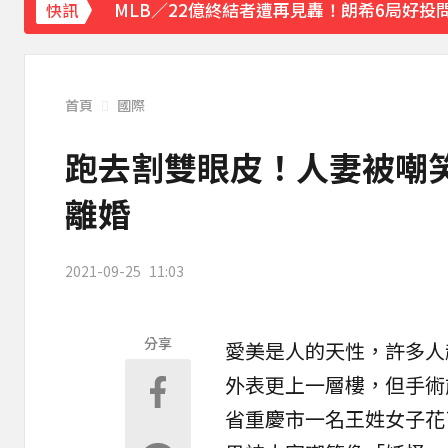
MLB／22億終結者遭再見轟！朗希6局好投問
快訊
白海豚暴風圈到家門口了！今晚起豪雨狂炸
《理財達人秀》X 安聯投信免費講座報名中！搶
首頁
國際
下載東森App，隨時掌握天下大小事！
跑去割雙眼皮！人妻被嘲
強風吹襲！宜蘭郵局外牆磁磚「一日掉兩次
離婚
2021-09-25
11:03
分享
愛美是人的天性，許多人
外表更上一層樓，但手術
省重慶市一名王姓女子花了