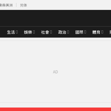
東森美洲
简体
生活
娛樂
社會
政治
國際
體育
」
3分鐘前
00%關稅
26分鐘前
館聊天
40分鐘前