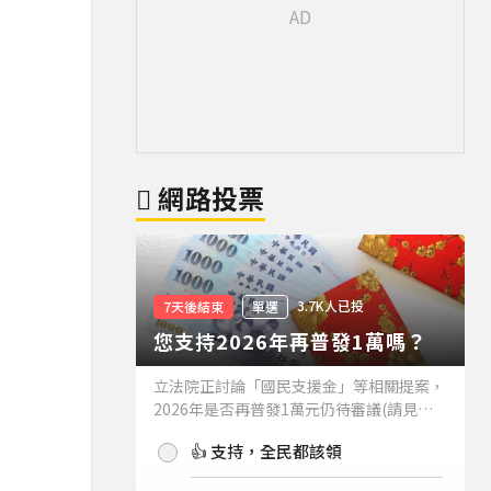
網路投票
3.7K人已投
7天後結束
單選
您支持2026年再普發1萬嗎？
立法院正討論「國民支援金」等相關提案，
2026年是否再普發1萬元仍待審議(請見下
方新聞)。如果2026年再普發1萬元，你支
👍 支持，全民都該領
持嗎？