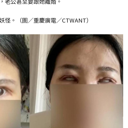
，老公甚至要跟她
離婚
。
妖怪。（圖／重慶廣電／CTWANT）