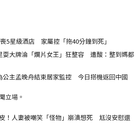
喪5星級酒店 家屬控「拖40分鐘到死」
星耍大牌淪「爛片女王」狂整容 遭酸：整到媽都
為公主孟晚舟結束居家監控 今日搭機返回中國
聞立場。
皮！人妻被嘲笑「怪物」崩潰想死 尪沒安慰還