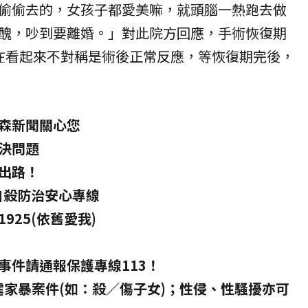
偷偷去的，女孩子都愛美嘛，就頭腦一熱跑去做
醜，吵到要離婚。」對此院方回應，手術恢復期
在看起來不對稱是術後正常反應，等恢復期完後，
森新聞關心您
決問題
出路！
自殺防治安心專線
925(依舊愛我)
事件請通報保護專線113！
兒虐家暴案件(如：殺／傷子女)；性侵、性騷擾亦可