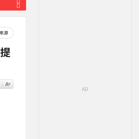
好來源
還提