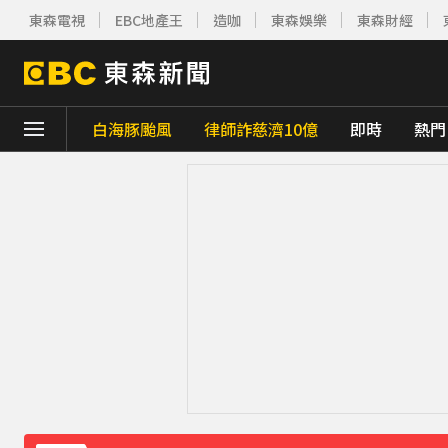
東森電視
EBC地產王
造咖
東森娛樂
東森財經
白海豚颱風
律師詐慈濟10億
即時
熱門
下載東森App，隨時掌握天下大小事！
強風吹襲！宜蘭郵局外牆磁磚「一日掉兩次
美參院通過對俄制裁案 川普可課俄商品最高5
最痛父親節！媳婦慘死公公刀下 父夜赴殯儀