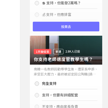
💲 支持，但能發2萬嗎？
💰 支持，但應排富
投票去
2.8K人已投
1天後結束
單選
你支持老師適度管教學生嗎？
南韓一名教師因勸導學生後，遭家長申訴、
承受巨大壓力，最終被認定因公殉職(請見
下列新聞)，引發外界關注教師教權。請問
完全支持
你支持老師適度管教學生嗎？
支持，但要有詳細配套
不支持，應由家長負責