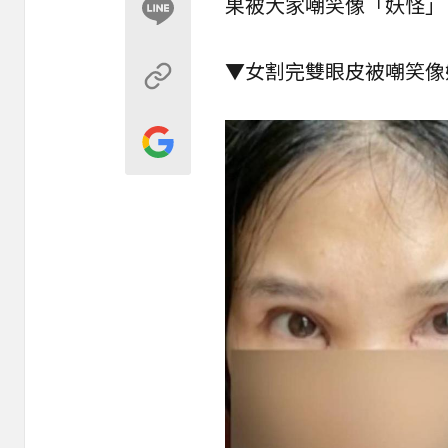
果被大家嘲笑像「
妖怪
」
▼女割完雙眼皮被嘲笑像