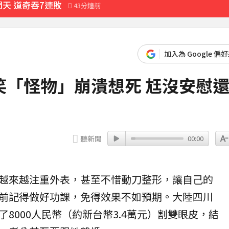
天 道奇吞7連敗
43分鐘前
57分鐘前
先卡位 2027
加入為 Google 偏
笑「怪物」崩潰想死 尪沒安慰
」
3分鐘前
聽新聞
00:00
越來越注重外表，甚至不惜動刀整形，讓自己的
前記得做好功課，免得效果不如預期。大陸四川
8000人民幣（約新台幣3.4萬元）
割雙眼皮
，結