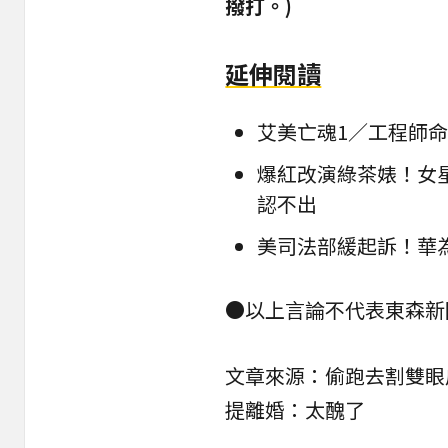
撥打。)
延伸閱讀
艾美亡魂1／工程師命
爆紅改演綠茶婊！女
認不出
美司法部緩起訴！華
●以上言論不代表東森新
文章來源：
偷跑去割雙眼
提離婚：太醜了