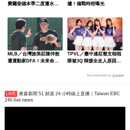
費爾柴德本季二度遭水手
爐！備戰時程曝光
DFA
MLB／台灣旅美莊陳仲敖
TPVL／臺中連莊整支啦啦
遭運動家DFA！未來命運
隊被3Q 韓援全走人原因曝
曝光
光
Recommended by
東森新聞 51 頻道 24 小時線上直播｜Taiwan EBC
24h live news