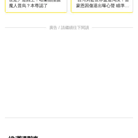
魔人普烏？本尊認了
蒙恩因傷退出曝心聲 瞄準亞
運
廣告 / 請繼續往下閱讀