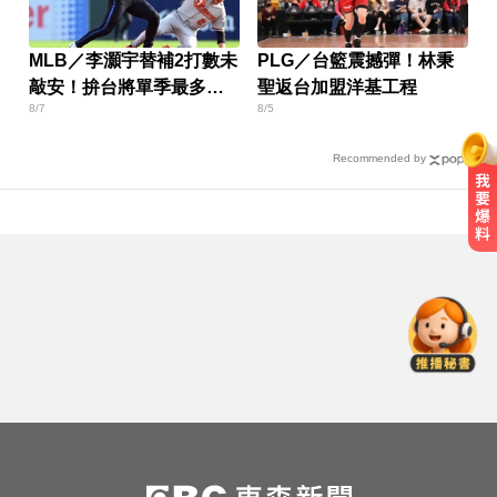
MLB／李灝宇替補2打數未
PLG／台籃震撼彈！林秉
敲安！拚台將單季最多安
聖返台加盟洋基工程
8/7
8/5
卡關
Recommended by
隔夜菜藏致命危機？醫揭預防食物
中毒關鍵
你也有膝蓋喀喀響？醫揭1習慣 恐
害越走越沒力
白海豚撲日災情不斷！4.5萬民眾避
難、2萬戶停電
隔夜菜藏致命危機？醫揭預防食物