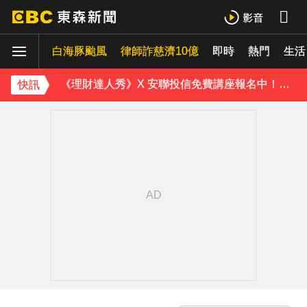
《理財達人秀》X 安聯投信免費講座報名中！搶先卡位 2027
白海豚颱風
下載東森App，隨時掌握天下大小事！
律師詐慈濟10億
即時
熱門
生活
《理財達人秀》X 安聯投信免費講座報名中！搶先卡位 2027
快訊