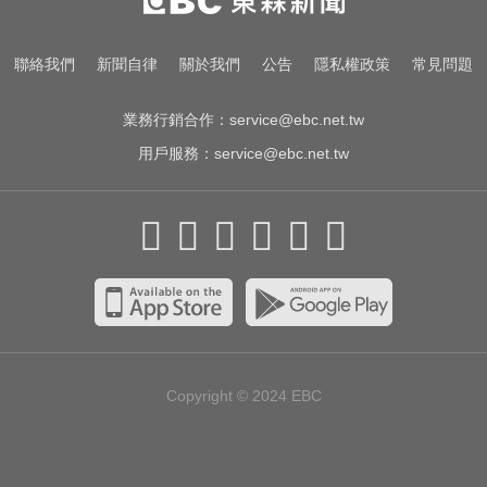
中毒關鍵
你也有膝蓋喀喀響？醫揭1習慣 恐
聯絡我們
新聞自律
關於我們
公告
隱私權政策
常見問題
害越走越沒力
業務行銷合作：
service@ebc.net.tw
用戶服務：
service@ebc.net.tw
Copyright © 2024
EBC