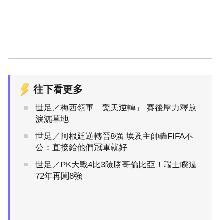
往下看更多
世足／梅西領軍「驚天逆轉」 賽後壓力釋放
淚灑草地
世足／阿根廷逆轉晉8強 埃及主帥轟FIFA不
公：直接給他們冠軍就好
世足／PK大戰4比3險勝哥倫比亞！瑞士睽違
72年再闖8強