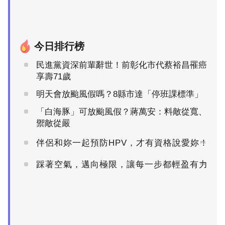
今日排行榜
民進黨資深前輩辭世！前彰化市代蔡裕昌罹癌
享壽71歲
明天會放颱風假嗎？8縣市達「停班課標準」
「白海豚」可放颱風假？蔣萬安：料敵從寬、
禦敵從嚴
伴侶和妳一起預防HPV，才有資格說愛妳！
PR
踩著空氣，邁向極限，讓每一步都輕盈有力
PR