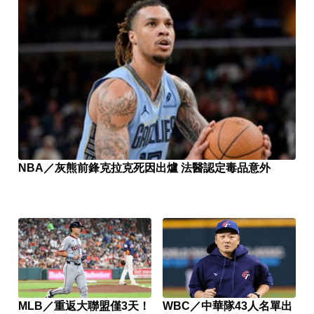
NBA／灰熊前鋒克拉克死因出爐 法醫認定毒品意外
MLB／重返大聯盟僅3天！
WBC／中華隊43人名單出