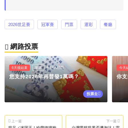
2026世足賽
冠軍賽
門票
運彩
餐廳
網路投票
4.1K人已投
6天後結束
單選
今天
您支持2026年再普發1萬嗎？
你支
投票去
上一篇
下一篇
世足／迷因王！哈蘭德撞臉
台灣男籃世界盃遭淘汰！雷