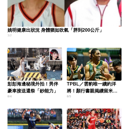
姚明健康出狀況 身體猶如吹氣「胖到200公斤」
7/7
彭彭海邊秘境外拍！男伴
TPBL／雲豹唯一續約洋
豪車接送還祭「鈔能力」
將！顏行書親揭續留米勒
8/4
8/5
關鍵