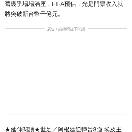
舊幾乎場場滿座，FIFA預估，光是門票收入就
將突破新台幣千億元。
廣告 / 請繼續往下閱讀
★延伸閱讀★
世足／阿根廷逆轉晉8強 埃及主